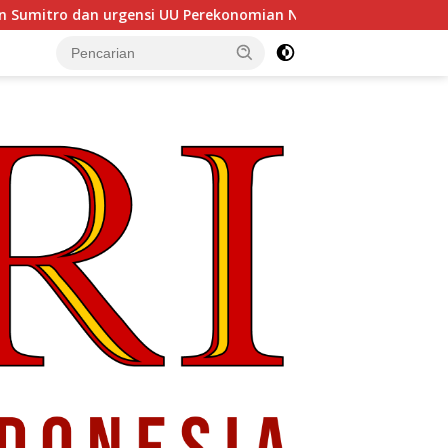
i UU Perekonomian Nasional
Menyelaraskan Pemerintah 