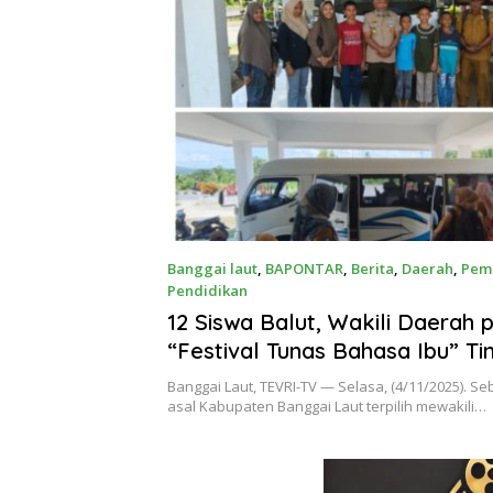
Kompetitif
Banggai laut
,
BAPONTAR
,
Berita
,
Daerah
,
Pem
Pendidikan
November 4, 2025
12 Siswa Balut, Wakili Daerah 
“Festival Tunas Bahasa Ibu” Ti
Provinsi Sulteng
Banggai Laut, TEVRI-TV — Selasa, (4/11/2025). S
asal Kabupaten Banggai Laut terpilih mewakili…