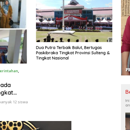
Dua Putra Terbaik Balut, Bertugas
Paskibraka Tingkat Provinsi Sulteng &
Tingkat Nasional
erintahan
,
pada
B
ngkat
In
ebanyak 12 siswa
an