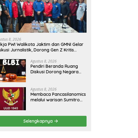
ustus 8, 2026
kja PWI Walikota Jaktim dan GMNI Gelar
skusi Jurnalistik, Dorong Gen Z Kritis
rmedia Sosial
Agustus 8, 2026
Pendiri Beranda Ruang
Diskusi Dorong Negara
Buka Dialog dalam
Penyelesaian BLB
Agustus 8, 2026
Membaca Pancasilanomics
melalui warisan Sumitro
dan urgensi UU
Perekonomian Nasional
Selengkapnya