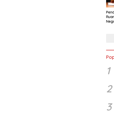
Pend
Ruan
Nega
dala
BLB
Pop
1
2
3