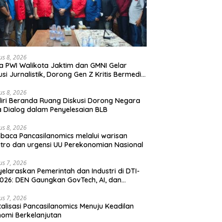
us 8, 2026
a PWI Walikota Jaktim dan GMNI Gelar
usi Jurnalistik, Dorong Gen Z Kritis Bermedia
al
us 8, 2026
iri Beranda Ruang Diskusi Dorong Negara
 Dialog dalam Penyelesaian BLB
us 8, 2026
aca Pancasilanomics melalui warisan
tro dan urgensi UU Perekonomian Nasional
us 7, 2026
elaraskan Pemerintah dan Industri di DTI-
026: DEN Gaungkan GovTech, AI, dan
anan Holistik untuk Ekonomi Digital yang
etitif
us 7, 2026
talisasi Pancasilanomics Menuju Keadilan
omi Berkelanjutan