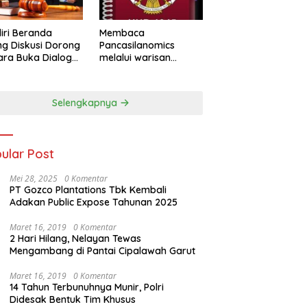
iri Beranda
Membaca
g Diskusi Dorong
Pancasilanomics
ra Buka Dialog
melalui warisan
m Penyelesaian
Sumitro dan urgensi
UU Perekonomian
Nasional
Selengkapnya
ular Post
Mei 28, 2025
0 Komentar
PT Gozco Plantations Tbk Kembali
Adakan Public Expose Tahunan 2025
Maret 16, 2019
0 Komentar
2 Hari Hilang, Nelayan Tewas
Mengambang di Pantai Cipalawah Garut
Maret 16, 2019
0 Komentar
14 Tahun Terbunuhnya Munir, Polri
Didesak Bentuk Tim Khusus