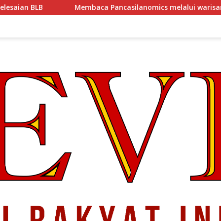
Membaca Pancasilanomics melalui warisan Sumitro dan urgens