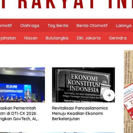
omotif
Olahraga
Tag Berita
Berita Otomotif
Lainnya
ejahatan
Nissan
Bulutangkis
DKI Jakarta
Gerindra
PODCA
Masy
Nars
Susa
sasi Pancasilanomics
Arsitektur Perekonomian Abad
eadilan Ekonomi
ke-21, Maklumat Merdeka
jutan
Barat, dan Jalan Panjang
Menuju Kedaulatan Ekonomi