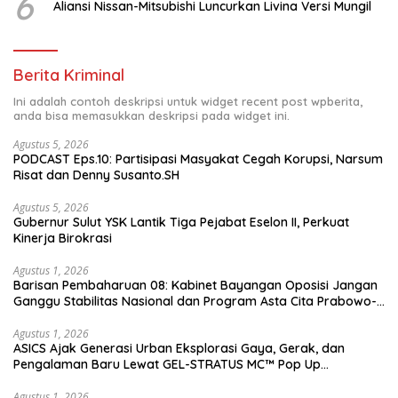
6
Aliansi Nissan-Mitsubishi Luncurkan Livina Versi Mungil
Berita Kriminal
Ini adalah contoh deskripsi untuk widget recent post wpberita,
anda bisa memasukkan deskripsi pada widget ini.
Agustus 5, 2026
PODCAST Eps.10: Partisipasi Masyakat Cegah Korupsi, Narsum
Risat dan Denny Susanto.SH
Agustus 5, 2026
Gubernur Sulut YSK Lantik Tiga Pejabat Eselon II, Perkuat
Kinerja Birokrasi
Agustus 1, 2026
Barisan Pembaharuan 08: Kabinet Bayangan Oposisi Jangan
Ganggu Stabilitas Nasional dan Program Asta Cita Prabowo-
Gibran
Agustus 1, 2026
ASICS Ajak Generasi Urban Eksplorasi Gaya, Gerak, dan
Pengalaman Baru Lewat GEL-STRATUS MC™ Pop Up
Experience
Agustus 1, 2026