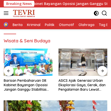
Langsung
uan 08: Kabinet Bayangan Oposisi Jangan Ganggu Stabilitas N
Breaking News
ke
konten
Home
Berita
Kriminal
Politik
Otomotif
Olahraga
Tag Ber
Wisata & Seni Budaya
san Pembaharuan 08:
ASICS Ajak Generasi Urban
Lakal
net Bayangan Oposisi
Eksplorasi Gaya, Gerak, dan
Motor
an Ganggu Stabilitas
Pengalaman Baru Lewat
Palba
onal dan Program Asta
GEL-STRATUS MC™ Pop Up
Berak
 Prabowo-Gibran
Experience