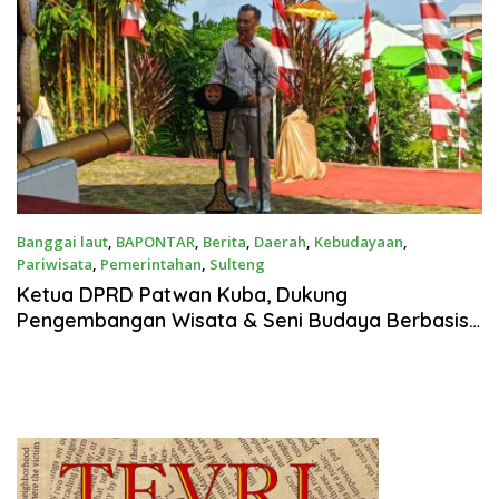
Banggai laut
,
BAPONTAR
,
Berita
,
Daerah
,
Kebudayaan
,
Pariwisata
,
Pemerintahan
,
Sulteng
Juli 23, 2025
Ketua DPRD Patwan Kuba, Dukung
Pengembangan Wisata & Seni Budaya Berbasis
Kearifan Lokal