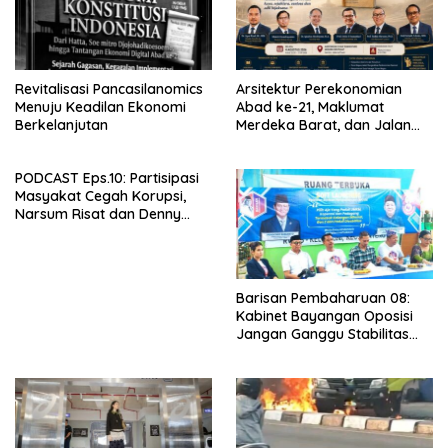
Revitalisasi Pancasilanomics
Arsitektur Perekonomian
Menuju Keadilan Ekonomi
Abad ke-21, Maklumat
Berkelanjutan
Merdeka Barat, dan Jalan
Panjang Menuju Kedaulatan
Ekonomi
PODCAST Eps.10: Partisipasi
Masyakat Cegah Korupsi,
Narsum Risat dan Denny
Susanto.SH
Barisan Pembaharuan 08:
Kabinet Bayangan Oposisi
Jangan Ganggu Stabilitas
Nasional dan Program Asta
Cita Prabowo-Gibran