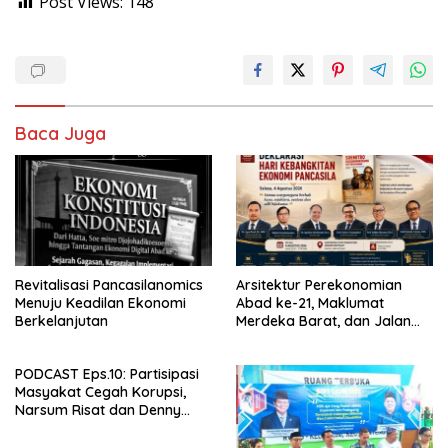
Post Views:
148
Baca Juga
Revitalisasi Pancasilanomics
Arsitektur Perekonomian
Menuju Keadilan Ekonomi
Abad ke-21, Maklumat
Berkelanjutan
Merdeka Barat, dan Jalan
Panjang Menuju Kedaulatan
Ekonomi
PODCAST Eps.10: Partisipasi
Masyakat Cegah Korupsi,
Narsum Risat dan Denny
Susanto.SH