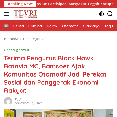
Langsung
ST Eps.10: Partisipasi Masyakat Cegah Korupsi, Narsum Risat
Breaking News
ke
konten
Home
Berita
Kriminal
Politik
Otomotif
Olahraga
Tag Ber
Beranda
Uncategorized
Uncategorized
Terima Pengurus Black Hawk
Batavia MC, Bamsoet Ajak
Komunitas Otomotif Jadi Perekat
Sosial dan Penggerak Ekonomi
Rakyat
Rusli
November 15, 2025