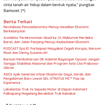
cinta tanah air hidup dalam bentuk nyata,” pungkas
Bamsoet. (*)
Berita Terkait
Revitalisasi Pancasilanomics Menuju Keadilan Ekonomi
Berkelanjutan
Arsitektur Perekonomian Abad ke-21, Maklumat Merdeka
Barat, dan Jalan Panjang Menuju Kedaulatan Ekonomi
PODCAST Eps.10: Partisipasi Masyakat Cegah Korupsi, Narsum
Risat dan Denny Susanto.SH
Barisan Pembaharuan 08: Kabinet Bayangan Oposisi Jangan
Ganggu Stabilitas Nasional dan Program Asta Cita Prabowo-
Gibran
ASICS Ajak Generasi Urban Eksplorasi Gaya, Gerak, dan
Pengalaman Baru Lewat GEL-STRATUS MC™ Pop Up
Experience
Lakalantas Truk Vs Sepeda Motor di Depan Indomart
Palbapang Magelang Berakibat Truk Kebakar