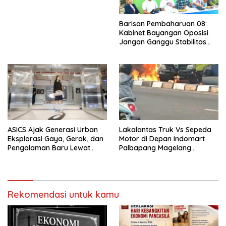
Barisan Pembaharuan 08:
Kabinet Bayangan Oposisi
Jangan Ganggu Stabilitas
Nasional dan Program Asta
Cita Prabowo-Gibran
ASICS Ajak Generasi Urban
Lakalantas Truk Vs Sepeda
Eksplorasi Gaya, Gerak, dan
Motor di Depan Indomart
Pengalaman Baru Lewat
Palbapang Magelang
GEL-STRATUS MC™ Pop Up
Berakibat Truk Kebakar
Experience
Rekomendasi untuk kamu