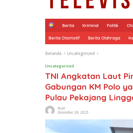
H
Berita
Kriminal
Politik
Ot
o
m
Berita Otomotif
Berita Olahraga
K
e
Beranda
Uncategorized
Uncategorized
TNI Angkatan Laut P
Gabungan KM Polo ya
Pulau Pekajang Lingg
Rusli
Desember 28, 2025