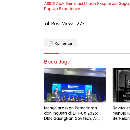
ASICS Ajak Generasi Urban Eksplorasi Gay
Pop Up Experience
Post Views:
273
Komentar
Baca Juga
Menyelaraskan Pemerintah
Revitali
dan Industri di DTI-CX 2026:
Menuju K
DEN Gaungkan GovTech, AI,
Berkelan
dan Keamanan Holistik untuk
Ekonomi Digital yang