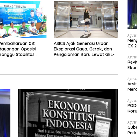
Agust
Meny
 Pembaharuan 08:
ASICS Ajak Generasi Urban
CX 2
Bayangan Oposisi
Eksplorasi Gaya, Gerak, dan
Keam
anggu Stabilitas
Pengalaman Baru Lewat GEL-
Komp
Agust
 dan Program Asta
STRATUS MC™ Pop Up
Revi
bowo-Gibran
Experience
Ekon
Agust
Arsi
Merd
Ked
Agust
PODC
Koru
Agust
Gubernur Su
Perk