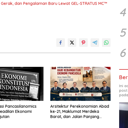
a, Gerak, dan Pengalaman Baru Lewat GEL-STRATUS MC™
4
5
6
Ber
Ini 
post
pada
sasi Pancasilanomics
Arsitektur Perekonomian Abad
eadilan Ekonomi
ke-21, Maklumat Merdeka
jutan
Barat, dan Jalan Panjang
Menuju Kedaulatan Ekonomi