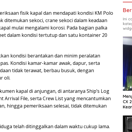
Ber
eriksaan fisik kapal dan mendapati kondisi KM Polo
Ini 
ak ditemukan sekoci, crane sekoci dalam keadaan
kate
 kapal mulai mengalami korosi. Pada bagian palka
widg
eet dalam kondisi tertutup dan satu kontainer 20
kan kondisi berantakan dan minim peralatan
pas. Kondisi kamar-kamar awak, dapur, serta
daan tidak terawat, berbau busuk, dengan
 oli.
kumen kapal di anjungan, di antaranya Ship’s Log
Meny
 Arrival File, serta Crew List yang mencantumkan
CX 2
, hingga pemeriksaan selesai, tidak ditemukan
Keam
Komp
iduga telah ditinggalkan dalam waktu cukup lama.