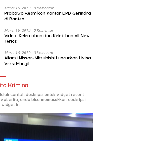
Maret 16, 2019
0 Komentar
Prabowo Resmikan Kantor DPD Gerindra
di Banten
Maret 16, 2019
0 Komentar
Video: Kelemahan dan Kelebihan All New
Terios
Maret 16, 2019
0 Komentar
Aliansi Nissan-Mitsubishi Luncurkan Livina
Versi Mungil
ita Kriminal
adalah contoh deskripsi untuk widget recent
 wpberita, anda bisa memasukkan deskripsi
 widget ini.