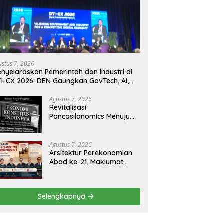
ustus 7, 2026
nyelaraskan Pemerintah dan Industri di
I-CX 2026: DEN Gaungkan GovTech, AI,
n Keamanan Holistik untuk Ekonomi
gital yang Kompetitif
Agustus 7, 2026
Revitalisasi
Pancasilanomics Menuju
Keadilan Ekonomi
Berkelanjutan
Agustus 7, 2026
Arsitektur Perekonomian
Abad ke-21, Maklumat
Merdeka Barat, dan Jalan
Panjang Menuju
Kedaulatan Ekonomi
Selengkapnya