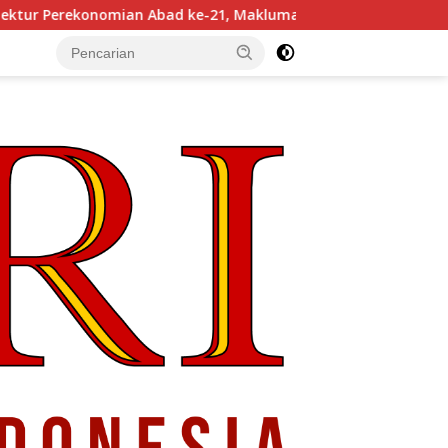
Abad ke-21, Maklumat Merdeka Barat, dan Jalan Panjang Menu