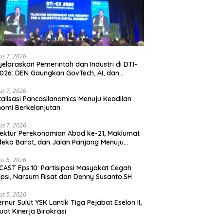
us 7, 2026
elaraskan Pemerintah dan Industri di DTI-
026: DEN Gaungkan GovTech, AI, dan
anan Holistik untuk Ekonomi Digital yang
etitif
us 7, 2026
talisasi Pancasilanomics Menuju Keadilan
omi Berkelanjutan
us 7, 2026
tektur Perekonomian Abad ke-21, Maklumat
eka Barat, dan Jalan Panjang Menuju
aulatan Ekonomi
us 5, 2026
AST Eps.10: Partisipasi Masyakat Cegah
psi, Narsum Risat dan Denny Susanto.SH
us 5, 2026
lut YSK Lantik Tiga Pejabat Eselon II,
uat Kinerja Birokrasi