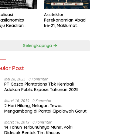
talisasi
Arsitektur
asilanomics
Perekonomian Abad
ju Keadilan
ke-21, Maklumat
nomi
Merdeka Barat, dan
elanjutan
Jalan Panjang Menuju
Kedaulatan Ekonomi
Selengkapnya
ular Post
Mei 28, 2025
0 Komentar
PT Gozco Plantations Tbk Kembali
Adakan Public Expose Tahunan 2025
Maret 16, 2019
0 Komentar
2 Hari Hilang, Nelayan Tewas
Mengambang di Pantai Cipalawah Garut
Maret 16, 2019
0 Komentar
14 Tahun Terbunuhnya Munir, Polri
Didesak Bentuk Tim Khusus