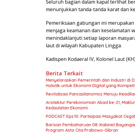
Seluruh bagian dalam kapal terlihat be
menunjukkan tanda-tanda karat dan ke
Pemeriksaan gabungan ini merupakan 
menjaga keamanan dan keselamatan wila
menindaklanjuti setiap laporan masy
laut di wilayah Kabupaten Lingga.
Kadispen Kodaeral IV, Kolonel Laut (KH) 
Berita Terkait
Menyelaraskan Pemerintah dan Industri di
Holistik untuk Ekonomi Digital yang Kompetit
Revitalisasi Pancasilanomics Menuju Keadil
Arsitektur Perekonomian Abad ke-21, Makl
Kedaulatan Ekonomi
PODCAST Eps.10: Partisipasi Masyakat Cega
Barisan Pembaharuan 08: Kabinet Bayangan
Program Asta Cita Prabowo-Gibran