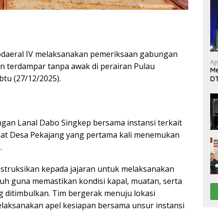
Kodaeral IV melaksanakan pemeriksaan gabungan
Ag
n terdampar tanpa awak di perairan Pulau
Me
btu (27/12/2025).
DT
da
Di
gan Lanal Dabo Singkep bersama instansi terkait
akat Desa Pekajang yang pertama kali menemukan
.
truksikan kepada jajaran untuk melaksanakan
h guna memastikan kondisi kapal, muatan, serta
ditimbulkan. Tim bergerak menuju lokasi
laksanakan apel kesiapan bersama unsur instansi