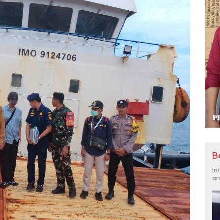
B
In
an