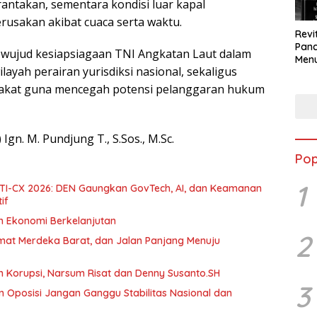
rantakan, sementara kondisi luar kapal
rusakan akibat cuaca serta waktu.
Revi
Panc
wujud kesiapsiagaan TNI Angkatan Laut dalam
Menu
yah perairan yurisdiksi nasional, sekaligus
Eko
Berk
arakat guna mencegah potensi pelanggaran hukum
Ign. M. Pundjung T., S.Sos., M.Sc.
Pop
1
 DTI-CX 2026: DEN Gaungkan GovTech, AI, dan Keamanan
if
an Ekonomi Berkelanjutan
2
umat Merdeka Barat, dan Jalan Panjang Menuju
h Korupsi, Narsum Risat dan Denny Susanto.SH
3
 Oposisi Jangan Ganggu Stabilitas Nasional dan