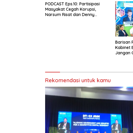
PODCAST Eps.10: Partisipasi
Kompetitif
Masyakat Cegah Korupsi,
Narsum Risat dan Denny
Susanto.SH
Barisan
Kabinet 
Jangan G
Nasional
Cita Pra
Rekomendasi untuk kamu