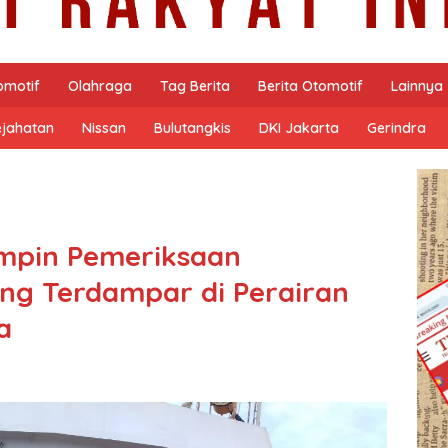
omotif
Olahraga
Tag Berita
Berita Otomotif
Lainnya
ejahatan
Nissan
Bulutangkis
DKI Jakarta
Gerindra
impin Pemeriksaan
ng Terdampar di Perairan
a