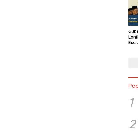
Gube
Lant
Esel
Kine
Pop
1
2