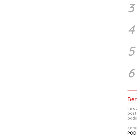
3
4
5
6
Ber
Ini 
post
pada
Agust
PODC