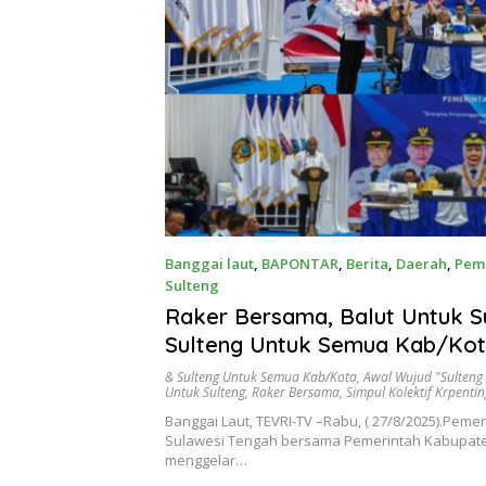
Banggai laut
,
BAPONTAR
,
Berita
,
Daerah
,
Pem
Sulteng
Agustus 27, 2025
Raker Bersama, Balut Untuk S
Sulteng Untuk Semua Kab/Kot
Kolektif Krpentingan Rakyat, 
& Sulteng Untuk Semua Kab/Kota
,
Awal Wujud "Sulten
Untuk Sulteng
,
Raker Bersama
,
Simpul Kolektif Krpenti
Wujud “Sulteng Nambaso”
Banggai Laut, TEVRI-TV –Rabu, ( 27/8/2025).Pemer
Sulawesi Tengah bersama Pemerintah Kabupate
menggelar…