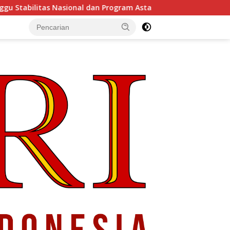
sional dan Program Asta Cita Prabowo-Gibran
ASICS Aj