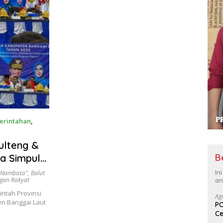
erintahan
,
ulteng &
B
a Simpul
Awal
In
g Nambaso"
,
Balut
ngan Rakyat
an
intah Provinsi
Ag
n Banggai Laut
PO
Ce
Su