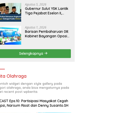
Agustus 5, 2026
Gubernur Sulut YSK Lantik
Tiga Pejabat Eselon II,
Perkuat Kinerja Birokrasi
Agustus 1, 2026
Barisan Pembaharuan 08:
Kabinet Bayangan Oposisi
Jangan Ganggu Stabilitas
Nasional dan Program
Asta Cita Prabowo-Gibran
Selengkapnya
ita Olahraga
contoh widget dengan style gallery pada
gori olahraga, anda bisa mengaturnya pada
et recent post wpberita.
AST Eps.10: Partisipasi Masyakat Cegah
psi, Narsum Risat dan Denny Susanto.SH