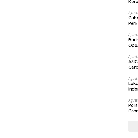
Koru
Agust
Gubernur Su
Perk
Agust
Bari
Opos
Prog
Agust
ASIC
Gera
STR
Agust
Laka
Indo
Keb
Agust
Poli
Gram