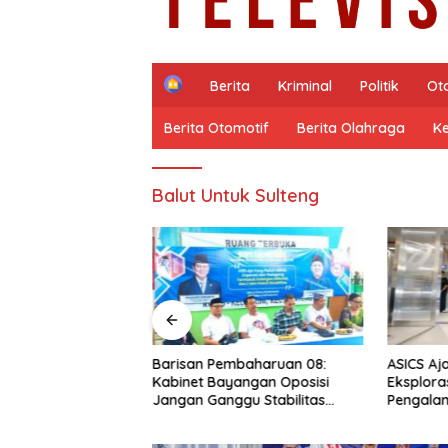
H
Berita
Kriminal
Politik
Ot
o
m
Berita Otomotif
Berita Olahraga
K
e
Balut Untuk Sulteng
baharuan 08:
ASICS Ajak Generasi Urban
Lakalant
angan Oposisi
Eksplorasi Gaya, Gerak, dan
Motor di
gu Stabilitas
Pengalaman Baru Lewat GEL-
Palbapa
n Program Asta
STRATUS MC™ Pop Up
Berakiba
o-Gibran
Experience