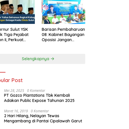
rnur Sulut YSK
Barisan Pembaharuan
ik Tiga Pejabat
08: Kabinet Bayangan
on II, Perkuat
Oposisi Jangan
rja Birokrasi
Ganggu Stabilitas
Nasional dan
Program Asta Cita
Selengkapnya
Prabowo-Gibran
ular Post
Mei 28, 2025
0 Komentar
PT Gozco Plantations Tbk Kembali
Adakan Public Expose Tahunan 2025
Maret 16, 2019
0 Komentar
2 Hari Hilang, Nelayan Tewas
Mengambang di Pantai Cipalawah Garut