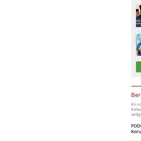
Ber
Ini 
kate
widg
PODC
Koru