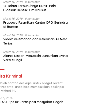
Maret 16, 2019
0 Komentar
14 Tahun Terbunuhnya Munir, Polri
Didesak Bentuk Tim Khusus
Maret 16, 2019
0 Komentar
Prabowo Resmikan Kantor DPD Gerindra
di Banten
Maret 16, 2019
0 Komentar
Video: Kelemahan dan Kelebihan All New
Terios
Maret 16, 2019
0 Komentar
Aliansi Nissan-Mitsubishi Luncurkan Livina
Versi Mungil
ita Kriminal
adalah contoh deskripsi untuk widget recent
 wpberita, anda bisa memasukkan deskripsi
 widget ini.
us 5, 2026
AST Eps.10: Partisipasi Masyakat Cegah