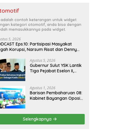
tomotif
i adalah contoh keterangan untuk widget
ngan kategori otomotif, anda bisa dengan
dah memasukkannya pada widget.
ustus 5, 2026
DCAST Eps.10: Partisipasi Masyakat
gah Korupsi, Narsum Risat dan Denny
santo.SH
Agustus 5, 2026
Gubernur Sulut YSK Lantik
Tiga Pejabat Eselon II,
Perkuat Kinerja Birokrasi
Agustus 1, 2026
Barisan Pembaharuan 08:
Kabinet Bayangan Oposisi
Jangan Ganggu Stabilitas
Nasional dan Program
Asta Cita Prabowo-Gibran
Selengkapnya