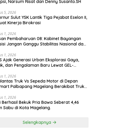
psi, Narsum Risat dan Denny Susanto.SH
us 5, 2026
lut YSK Lantik Tiga Pejabat Eselon II,
uat Kinerja Birokrasi
us 1, 2026
san Pembaharuan 08: Kabinet Bayangan
isi Jangan Ganggu Stabilitas Nasional dan
ram Asta Cita Prabowo-Gibran
us 1, 2026
S Ajak Generasi Urban Eksplorasi Gaya,
k, dan Pengalaman Baru Lewat GEL-
ATUS MC™ Pop Up Experience
us 1, 2026
lantas Truk Vs Sepeda Motor di Depan
mart Palbapang Magelang Berakibat Truk
akar
us 1, 2026
si Berhasil Bekuk Pria Bawa Seberat 4,46
 Sabu di Kota Magelang.
Selengkapnya