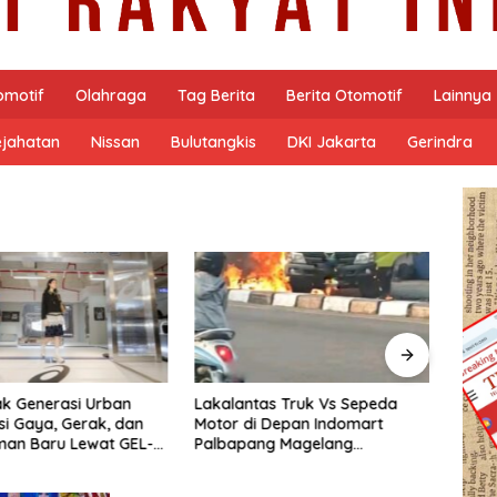
omotif
Olahraga
Tag Berita
Berita Otomotif
Lainnya
ejahatan
Nissan
Bulutangkis
DKI Jakarta
Gerindra
as Truk Vs Sepeda
Polisi Berhasil Bekuk Pria Bawa
Duga
 Depan Indomart
Seberat 4,46 Gram Sabu di
Malam
ng Magelang
Kota Magelang.
DPRD 
t Truk Kebakar
Terbu