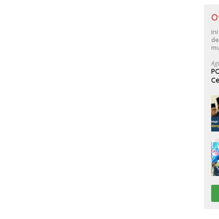
O
In
de
mu
Ag
PO
Ce
Su