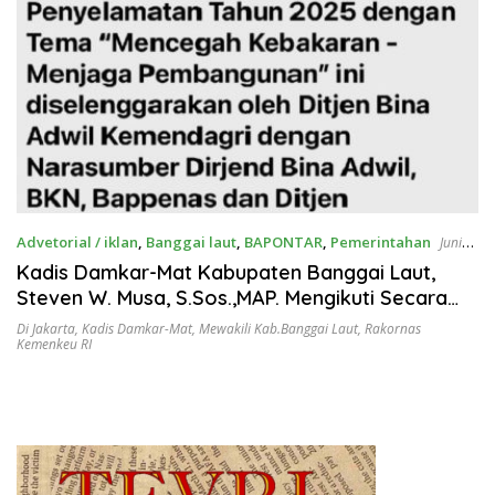
Advetorial / iklan
,
Banggai laut
,
BAPONTAR
,
Pemerintahan
Juni
26, 2025
Kadis Damkar-Mat Kabupaten Banggai Laut,
Steven W. Musa, S.Sos.,MAP. Mengikuti Secara
Baik, Seksama Rakornas Pemadam Kebakaran
Di Jakarta
,
Kadis Damkar-Mat
,
Mewakili Kab.Banggai Laut
,
Rakornas
Kemenkeu RI
& Penyelamatan Tahun 2025 Sekaligus Sebagai
Duta Kabupaten Banggai Laut, Dalam Kegiatan
Seminar Internasional dan Fire Tech Expo di
Jakarta.