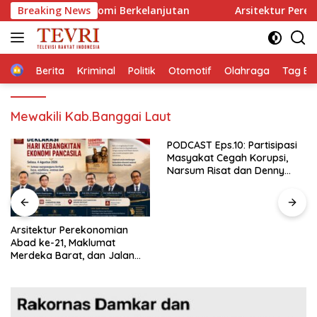
Langsung
adilan Ekonomi Berkelanjutan
Breaking News
Arsitektur Perekonomian
ke
konten
Home
Berita
Kriminal
Politik
Otomotif
Olahraga
Tag Ber
Mewakili Kab.Banggai Laut
PODCAST Eps.10: Partisipasi
Masyakat Cegah Korupsi,
Narsum Risat dan Denny
Susanto.SH
Gubernur Sulut YSK Lantik
Tiga Pejabat Eselon II,
Perkuat Kinerja Birokrasi