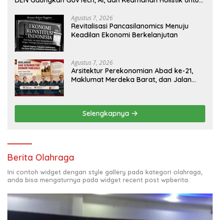
DEN Gaungkan GovTech, AI, dan Keamanan Holistik untuk
Ekonomi Digital yang Kompetitif
Agustus 7, 2026
Revitalisasi Pancasilanomics Menuju
Keadilan Ekonomi Berkelanjutan
Agustus 7, 2026
Arsitektur Perekonomian Abad ke-21,
Maklumat Merdeka Barat, dan Jalan
Panjang Menuju Kedaulatan Ekonomi
Selengkapnya
Berita Olahraga
Ini contoh widget dengan style gallery pada kategori olahraga,
anda bisa mengaturnya pada widget recent post wpberita.