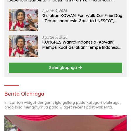
Seperjuangan Antar Mayjen TNI (Purn) CH Halomoan
Sidabutar ke Peristirahatan Terakhir
Agustus 9, 2026
Gerakan KOWANI Fun Walk Car Free Day
“Tempe Indonesia Goes to UNESCO”,
Dorong Warisan Kuliner Nusantara
Mendunia
Agustus 9, 2026
KONGRES Wanita Indonesia (Kowani)
Memperkuat Gerakan ‘Tempe Indonesia
Goes to Unesco”
Selengkapnya
Berita Olahraga
Ini contoh widget dengan style gallery pada kategori olahraga,
anda bisa mengaturnya pada widget recent post wpberita.