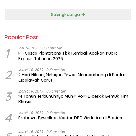
Dorong Warisan Kuliner
Goes to Unesco”
Nusantara Mendunia
Selengkapnya
Popular Post
1
Mei 28, 2025
0 Komentar
PT Gozco Plantations Tbk Kembali Adakan Public
Expose Tahunan 2025
2
Maret 16, 2019
0 Komentar
2 Hari Hilang, Nelayan Tewas Mengambang di Pantai
Cipalawah Garut
3
Maret 16, 2019
0 Komentar
14 Tahun Terbunuhnya Munir, Polri Didesak Bentuk Tim
Khusus
4
Maret 16, 2019
0 Komentar
Prabowo Resmikan Kantor DPD Gerindra di Banten
Maret 16, 2019
0 Komentar