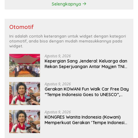
Selengkapnya
Otomotif
Ini adalah contoh keterangan untuk widget dengan kategori
otomotif, anda bisa dengan mudah memasukkannya pada
widget.
Agustus 9, 2026
Kepergian Sang Jenderal: Keluarga dan
Rekan Seperjuangan Antar Mayjen TNI
(Purn) CH Halomoan Sidabutar ke
Peristirahatan Terakhir
Agustus 9, 2026
Gerakan KOWANI Fun Walk Car Free Day
“Tempe Indonesia Goes to UNESCO”,
Dorong Warisan Kuliner Nusantara
Mendunia
Agustus 9, 2026
KONGRES Wanita Indonesia (Kowani)
Memperkuat Gerakan ‘Tempe Indonesia
Goes to Unesco”