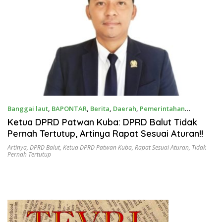
Banggai laut
,
BAPONTAR
,
Berita
,
Daerah
,
Pemerintahan
September 18, 2025
Ketua DPRD Patwan Kuba: DPRD Balut Tidak
Pernah Tertutup, Artinya Rapat Sesuai Aturan!!
Artinya
,
DPRD Balut
,
Ketua DPRD Patwan Kuba
,
Rapat Sesuai Aturan
,
Tidak
Pernah Tertutup