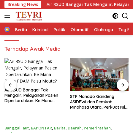
Langsung
urna
Breaking News
Air RSUD Banggai Tak Mengalir, Pelayanan Pasien
ke
konten
Home
Berita
Kriminal
Politik
Otomotif
Olahraga
Tag Ber
Terhadap Awak Media
en
‎STP Manado Gandeng
Bakti Kesehatan Kodam
ASIDEWI dan Pemkab
Jaya – Polda Metro Jaya
Minahasa Utara, Perkuat Nilai
Layani 1.876 Masyarakat d
Jual UMKM Desa Wisata
Monas
Dimembe
Banggai laut
,
BAPONTAR
,
Berita
,
Daerah
,
Pemerintahan
,