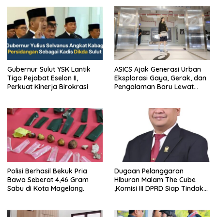
Gubernur Sulut YSK Lantik
ASICS Ajak Generasi Urban
Tiga Pejabat Eselon II,
Eksplorasi Gaya, Gerak, dan
Perkuat Kinerja Birokrasi
Pengalaman Baru Lewat
GEL-STRATUS MC™ Pop Up
Experience
Polisi Berhasil Bekuk Pria
Dugaan Pelanggaran
Bawa Seberat 4,46 Gram
Hiburan Malam The Cube
Sabu di Kota Magelang.
,Komisi III DPRD Siap Tindak
Tegas Jika Terbukti Bersalah