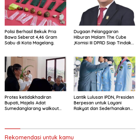
Polisi Berhasil Bekuk Pria
Dugaan Pelanggaran
Bawa Seberat 4,46 Gram
Hiburan Malam The Cube
Sabu di Kota Magelang.
,Komisi III DPRD Siap Tindak
Tegas Jika Terbukti Bersalah
Protes ketidakhadiran
Lantik Lulusan IPDN, Presiden
Bupati, Majelis Adat
Berpesan untuk Layani
Sumedanglarang walkout
Rakyat dan Sederhanakan
saat audiensi di Sekda
Birokrasi
Sumedang
Rekomendasi untuk kamu