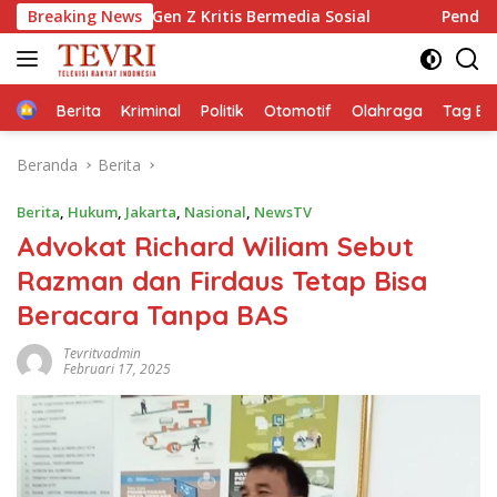
Langsung
en Z Kritis Bermedia Sosial
Breaking News
Pendiri Beranda Ruang Dis
ke
konten
Home
Berita
Kriminal
Politik
Otomotif
Olahraga
Tag Ber
Beranda
Berita
Berita
,
Hukum
,
Jakarta
,
Nasional
,
NewsTV
Advokat Richard Wiliam Sebut
Razman dan Firdaus Tetap Bisa
Beracara Tanpa BAS
Tevritvadmin
Februari 17, 2025