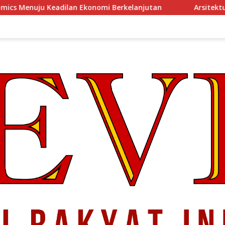
onomi Berkelanjutan
Arsitektur Perekonomian Abad ke-