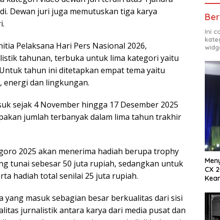
i. Dewan juri juga memutuskan tiga karya
Ber
i.
Ini 
kate
itia Pelaksana Hari Pers Nasional 2026,
widg
istik tahunan, terbuka untuk lima kategori yaitu
o. Untuk tahun ini ditetapkan empat tema yaitu
 energi dan lingkungan.
suk sejak 4 November hingga 17 Desember 2025
pakan jumlah terbanyak dalam lima tahun trakhir
negoro 2025 akan menerima hadiah berupa trophy
Meny
g tunai sebesar 50 juta rupiah, sedangkan untuk
CX 2
a hadiah total senilai 25 juta rupiah.
Keam
Komp
a yang masuk sebagian besar berkualitas dari sisi
itas jurnalistik antara karya dari media pusat dan