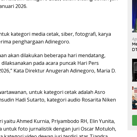
anuari 2026.
uk kategori media cetak, siber, fotografi, karya
Ag
nerima penghargaan Adinegoro.
Me
DT
n akan dilakukan beberapa hari mendatang,
da
Di
dilaksanakan pada acara puncak Hari Pers
2026,” Kata Direktur Anugerah Adinegoro, Maria D.
kewartawanan, untuk kategori cetak adalah Asro
sudin Hadi Sutarto, kategori audio Rosarita Niken
uri yaitu Ahmed Kurnia, Priyambodo RH, Elin Yunita,
untuk foto jurnalistik dengan juri Oscar Motuloh,
a kategori video dewan juri terdiri atas Tjandra