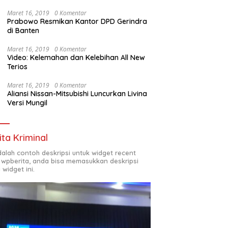
Maret 16, 2019
0 Komentar
Prabowo Resmikan Kantor DPD Gerindra
di Banten
Maret 16, 2019
0 Komentar
Video: Kelemahan dan Kelebihan All New
Terios
Maret 16, 2019
0 Komentar
Aliansi Nissan-Mitsubishi Luncurkan Livina
Versi Mungil
ita Kriminal
adalah contoh deskripsi untuk widget recent
 wpberita, anda bisa memasukkan deskripsi
 widget ini.