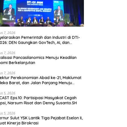
us 7, 2026
elaraskan Pemerintah dan Industri di DTI-
026: DEN Gaungkan GovTech, AI, dan
anan Holistik untuk Ekonomi Digital yang
etitif
us 7, 2026
talisasi Pancasilanomics Menuju Keadilan
omi Berkelanjutan
us 7, 2026
tektur Perekonomian Abad ke-21, Maklumat
eka Barat, dan Jalan Panjang Menuju
aulatan Ekonomi
us 5, 2026
AST Eps.10: Partisipasi Masyakat Cegah
psi, Narsum Risat dan Denny Susanto.SH
us 5, 2026
lut YSK Lantik Tiga Pejabat Eselon II,
uat Kinerja Birokrasi