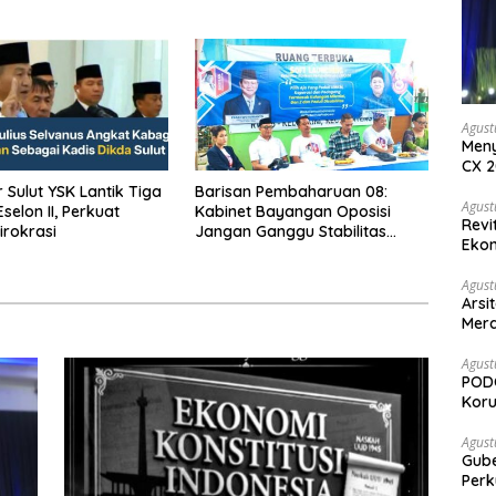
Menuju Kedaulatan Ekonomi
Agust
Meny
CX 2
Keam
t YSK Lantik Tiga
Barisan Pembaharuan 08:
Komp
Agust
selon II, Perkuat
Kabinet Bayangan Oposisi
Revi
irokrasi
Jangan Ganggu Stabilitas
Ekon
Nasional dan Program Asta
Cita Prabowo-Gibran
Agust
Arsi
Merd
Ked
Agust
PODC
Koru
Agust
Gubernur Su
Perk