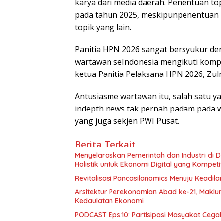
karya dari media daerah. Penentuan topi
pada tahun 2025, meskipunpenentuan t
topik yang lain.
Panitia HPN 2026 sangat bersyukur de
wartawan seIndonesia mengikuti kompet
ketua Panitia Pelaksana HPN 2026, Zu
Antusiasme wartawan itu, salah satu y
indepth news tak pernah padam pada 
yang juga sekjen PWI Pusat.
Berita Terkait
Menyelaraskan Pemerintah dan Industri di
Holistik untuk Ekonomi Digital yang Kompetit
Revitalisasi Pancasilanomics Menuju Keadil
Arsitektur Perekonomian Abad ke-21, Makl
Kedaulatan Ekonomi
PODCAST Eps.10: Partisipasi Masyakat Cega