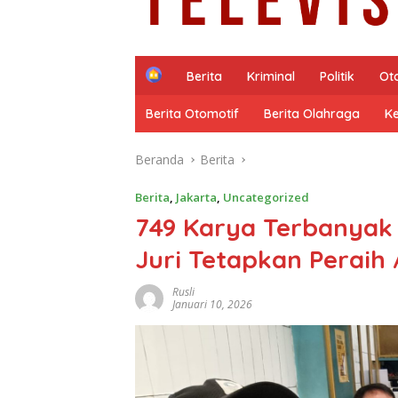
H
Berita
Kriminal
Politik
Ot
o
m
Berita Otomotif
Berita Olahraga
K
e
Beranda
Berita
Berita
,
Jakarta
,
Uncategorized
749 Karya Terbanyak
Juri Tetapkan Peraih
Rusli
Januari 10, 2026