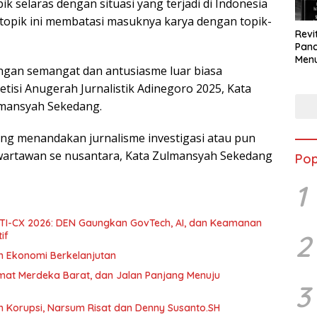
k selaras dengan situasi yang terjadi di Indonesia
opik ini membatasi masuknya karya dengan topik-
Revi
Panc
Menu
ngan semangat dan antusiasme luar biasa
Eko
Berk
isi Anugerah Jurnalistik Adinegoro 2025, Kata
lmansyah Sekedang.
ang menandakan jurnalisme investigasi atau pun
wartawan se nusantara, Kata Zulmansyah Sekedang
Pop
1
 DTI-CX 2026: DEN Gaungkan GovTech, AI, dan Keamanan
2
if
an Ekonomi Berkelanjutan
umat Merdeka Barat, dan Jalan Panjang Menuju
3
h Korupsi, Narsum Risat dan Denny Susanto.SH