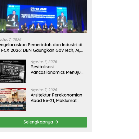
ustus 7, 2026
nyelaraskan Pemerintah dan Industri di
I-CX 2026: DEN Gaungkan GovTech, AI,
n Keamanan Holistik untuk Ekonomi
gital yang Kompetitif
Agustus 7, 2026
Revitalisasi
Pancasilanomics Menuju
Keadilan Ekonomi
Berkelanjutan
Agustus 7, 2026
Arsitektur Perekonomian
Abad ke-21, Maklumat
Merdeka Barat, dan Jalan
Panjang Menuju
Kedaulatan Ekonomi
Selengkapnya