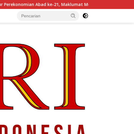
21, Maklumat Merdeka Barat, dan Jalan Panjang Menuju Kedau