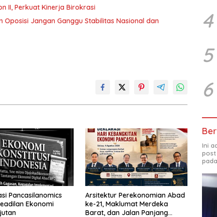
abat Eselon II, Perkuat Kinerja Birokrasi
4
 Oposisi Jangan Ganggu Stabilitas Nasional dan
5
6
Ber
Ini 
post
pada
sasi Pancasilanomics
Arsitektur Perekonomian Abad
eadilan Ekonomi
ke-21, Maklumat Merdeka
jutan
Barat, dan Jalan Panjang