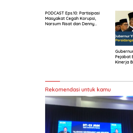
dan Keamanan Holistik untuk
Ekonomi Digital yang
PODCAST Eps.10: Partisipasi
Kompetitif
Masyakat Cegah Korupsi,
Narsum Risat dan Denny
Susanto.SH
Gubernur Sulu
Pejabat E
Kinerja B
Rekomendasi untuk kamu