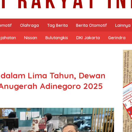
omotif
Olahraga
Tag Berita
Berita Otomotif
Lainnya
ejahatan
Nissan
Bulutangkis
DKI Jakarta
Gerindra
 dalam Lima Tahun, Dewan
 Anugerah Adinegoro 2025