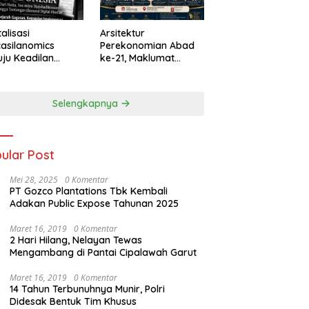
talisasi
Arsitektur
asilanomics
Perekonomian Abad
ju Keadilan
ke-21, Maklumat
nomi
Merdeka Barat, dan
elanjutan
Jalan Panjang Menuju
Kedaulatan Ekonomi
Selengkapnya
ular Post
Mei 28, 2025
0 Komentar
PT Gozco Plantations Tbk Kembali
Adakan Public Expose Tahunan 2025
Maret 16, 2019
0 Komentar
2 Hari Hilang, Nelayan Tewas
Mengambang di Pantai Cipalawah Garut
Maret 16, 2019
0 Komentar
14 Tahun Terbunuhnya Munir, Polri
Didesak Bentuk Tim Khusus