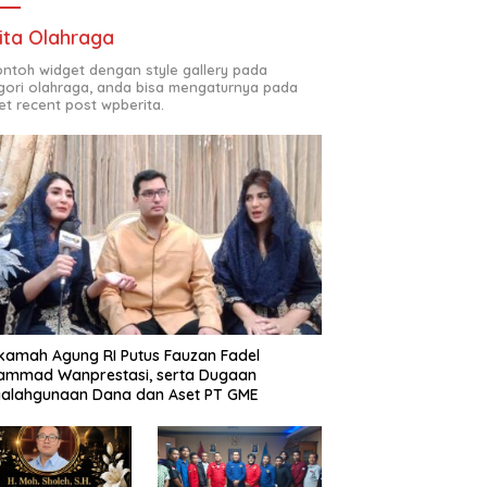
ita Olahraga
contoh widget dengan style gallery pada
gori olahraga, anda bisa mengaturnya pada
et recent post wpberita.
amah Agung RI Putus Fauzan Fadel
ammad Wanprestasi, serta Dugaan
yalahgunaan Dana dan Aset PT GME