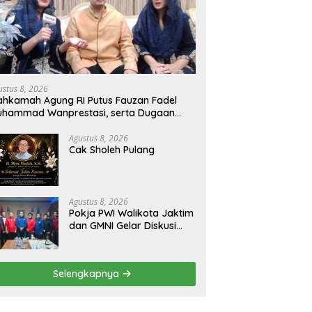
ustus 8, 2026
hkamah Agung RI Putus Fauzan Fadel
uhammad Wanprestasi, serta Dugaan
nyalahgunaan Dana dan Aset PT GME
Agustus 8, 2026
Cak Sholeh Pulang
Agustus 8, 2026
Pokja PWI Walikota Jaktim
dan GMNI Gelar Diskusi
Jurnalistik, Dorong Gen Z
Kritis Bermedia Sosial
Selengkapnya