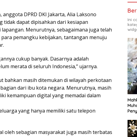
Ber
 anggota DPRD DKI Jakarta, Alia Laksono
Ini 
tidak dapat dipisahkan dari kesiapan
kate
di lapangan. Menurutnya, sebagaimana juga telah
widg
n para pemangku kebijakan, tantangan menuju
r.
ngannya cukup banyak. Dasarnya adalah
um merata di seluruh Indonesia,” ujarnya.
ut bahkan masih ditemukan di wilayah perkotaan
bagian dari ibu kota negara. Menurutnya, masih
liki kemampuan digital yang memadai dalam
Mahk
Muh
uarga yang hanya memiliki satu telepon
Pen
tal oleh sebagian masyarakat juga masih terbatas