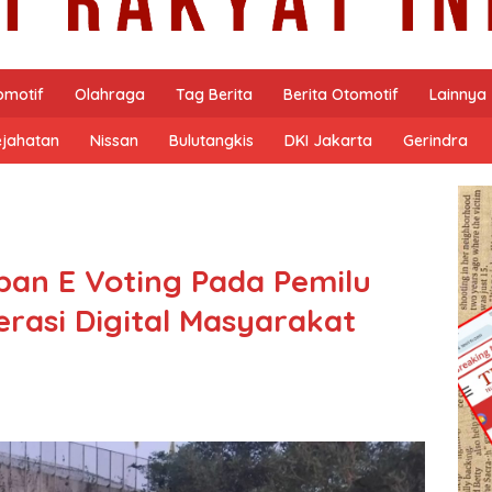
omotif
Olahraga
Tag Berita
Berita Otomotif
Lainnya
ejahatan
Nissan
Bulutangkis
DKI Jakarta
Gerindra
pan E Voting Pada Pemilu
erasi Digital Masyarakat