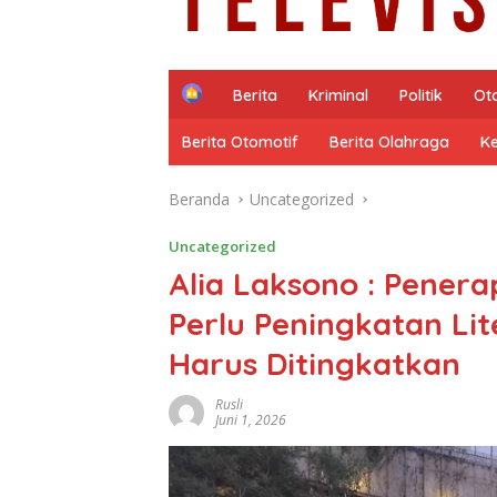
H
Berita
Kriminal
Politik
Ot
o
m
Berita Otomotif
Berita Olahraga
K
e
Beranda
Uncategorized
Uncategorized
Alia Laksono : Penera
Perlu Peningkatan Lit
Harus Ditingkatkan
Rusli
Juni 1, 2026