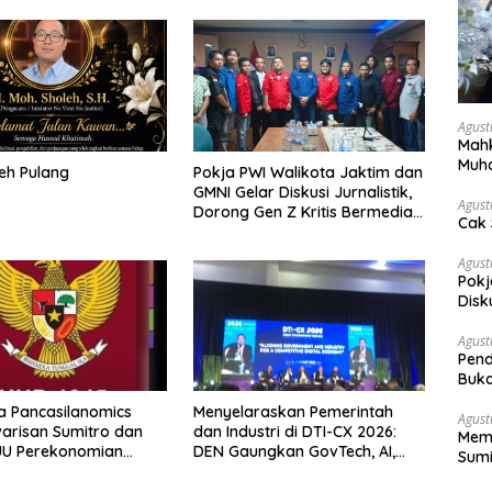
Agust
Mahk
Muh
eh Pulang
Pokja PWI Walikota Jaktim dan
Pen
GMNI Gelar Diskusi Jurnalistik,
Agust
Dorong Gen Z Kritis Bermedia
Cak 
Sosial
Agust
Pokj
Disk
Sosi
Agust
Pend
Buka
 Pancasilanomics
Menyelaraskan Pemerintah
Agust
warisan Sumitro dan
dan Industri di DTI-CX 2026:
Memb
UU Perekonomian
DEN Gaungkan GovTech, AI,
Sumi
dan Keamanan Holistik untuk
Ekonomi Digital yang