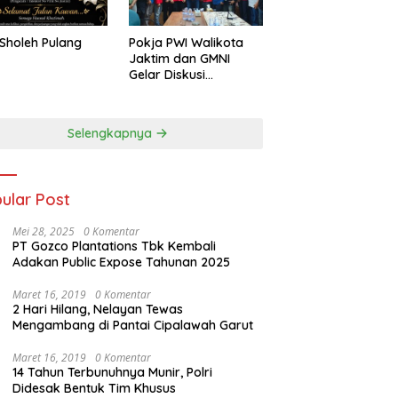
Sholeh Pulang
Pokja PWI Walikota
Jaktim dan GMNI
Gelar Diskusi
Jurnalistik, Dorong
Gen Z Kritis Bermedia
Sosial
Selengkapnya
ular Post
Mei 28, 2025
0 Komentar
PT Gozco Plantations Tbk Kembali
Adakan Public Expose Tahunan 2025
Maret 16, 2019
0 Komentar
2 Hari Hilang, Nelayan Tewas
Mengambang di Pantai Cipalawah Garut
Maret 16, 2019
0 Komentar
14 Tahun Terbunuhnya Munir, Polri
Didesak Bentuk Tim Khusus