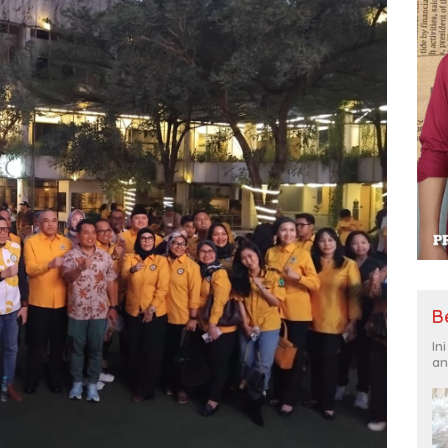
B
In
an