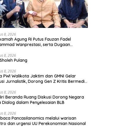
us 8, 2026
amah Agung RI Putus Fauzan Fadel
ammad Wanprestasi, serta Dugaan
yalahgunaan Dana dan Aset PT GME
us 8, 2026
Sholeh Pulang
us 8, 2026
a PWI Walikota Jaktim dan GMNI Gelar
usi Jurnalistik, Dorong Gen Z Kritis Bermedia
al
us 8, 2026
iri Beranda Ruang Diskusi Dorong Negara
 Dialog dalam Penyelesaian BLB
us 8, 2026
aca Pancasilanomics melalui warisan
tro dan urgensi UU Perekonomian Nasional