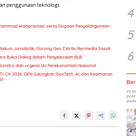
n penggunaan teknologi.
4
uhammad Wanprestasi, serta Dugaan Penyalahgunaan
5
skusi Jurnalistik, Dorong Gen Z Kritis Bermedia Sosial
6
ara Buka Dialog dalam Penyelesaian BLB
Sumitro dan urgensi UU Perekonomian Nasional
 DTI-CX 2026: DEN Gaungkan GovTech, AI, dan Keamanan
if
Ber
Ini 
post
pada