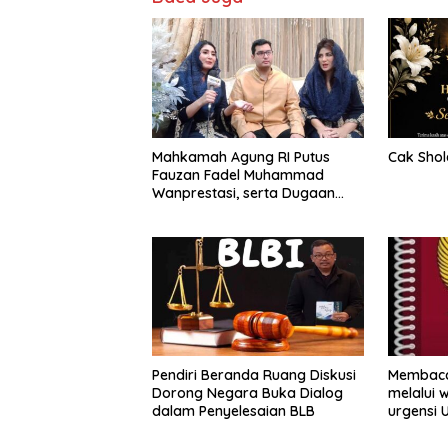
Mahkamah Agung RI Putus
Cak Shol
Fauzan Fadel Muhammad
Wanprestasi, serta Dugaan
Penyalahgunaan Dana dan
Aset PT GME
Pendiri Beranda Ruang Diskusi
Membaca
Dorong Negara Buka Dialog
melalui 
dalam Penyelesaian BLB
urgensi 
Nasional