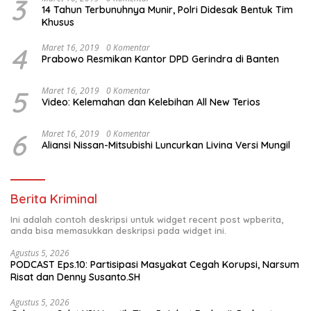
3
14 Tahun Terbunuhnya Munir, Polri Didesak Bentuk Tim
Khusus
4
Maret 16, 2019
0 Komentar
Prabowo Resmikan Kantor DPD Gerindra di Banten
5
Maret 16, 2019
0 Komentar
Video: Kelemahan dan Kelebihan All New Terios
6
Maret 16, 2019
0 Komentar
Aliansi Nissan-Mitsubishi Luncurkan Livina Versi Mungil
Berita Kriminal
Ini adalah contoh deskripsi untuk widget recent post wpberita,
anda bisa memasukkan deskripsi pada widget ini.
Agustus 5, 2026
PODCAST Eps.10: Partisipasi Masyakat Cegah Korupsi, Narsum
Risat dan Denny Susanto.SH
Agustus 5, 2026