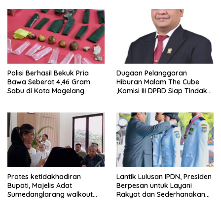
Experience
Polisi Berhasil Bekuk Pria
Dugaan Pelanggaran
Bawa Seberat 4,46 Gram
Hiburan Malam The Cube
Sabu di Kota Magelang.
,Komisi III DPRD Siap Tindak
Tegas Jika Terbukti Bersalah
Protes ketidakhadiran
Lantik Lulusan IPDN, Presiden
Bupati, Majelis Adat
Berpesan untuk Layani
Sumedanglarang walkout
Rakyat dan Sederhanakan
saat audiensi di Sekda
Birokrasi
Sumedang