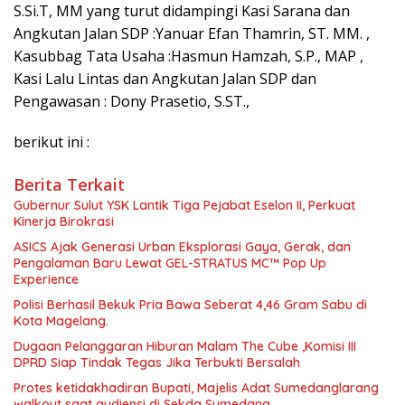
S.Si.T, MM yang turut didampingi Kasi Sarana dan
Angkutan Jalan SDP :Yanuar Efan Thamrin, ST. MM. ,
Kasubbag Tata Usaha :Hasmun Hamzah, S.P., MAP ,
Kasi Lalu Lintas dan Angkutan Jalan SDP dan
Pengawasan : Dony Prasetio, S.ST.,
berikut ini :
Berita Terkait
Gubernur Sulut YSK Lantik Tiga Pejabat Eselon II, Perkuat
Kinerja Birokrasi
ASICS Ajak Generasi Urban Eksplorasi Gaya, Gerak, dan
Pengalaman Baru Lewat GEL-STRATUS MC™ Pop Up
Experience
Polisi Berhasil Bekuk Pria Bawa Seberat 4,46 Gram Sabu di
Kota Magelang.
Dugaan Pelanggaran Hiburan Malam The Cube ,Komisi III
DPRD Siap Tindak Tegas Jika Terbukti Bersalah
Protes ketidakhadiran Bupati, Majelis Adat Sumedanglarang
walkout saat audiensi di Sekda Sumedang