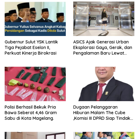
Gubernur Sulut YSK Lantik
ASICS Ajak Generasi Urban
Tiga Pejabat Eselon II,
Eksplorasi Gaya, Gerak, dan
Perkuat Kinerja Birokrasi
Pengalaman Baru Lewat
GEL-STRATUS MC™ Pop Up
Experience
Polisi Berhasil Bekuk Pria
Dugaan Pelanggaran
Bawa Seberat 4,46 Gram
Hiburan Malam The Cube
Sabu di Kota Magelang.
,Komisi III DPRD Siap Tindak
Tegas Jika Terbukti Bersalah