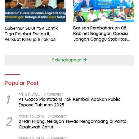
Barisan Pembaharuan 08:
Gubernur Sulut YSK Lantik
Kabinet Bayangan Oposisi
Tiga Pejabat Eselon II,
Jangan Ganggu Stabilitas
Perkuat Kinerja Birokrasi
Nasional dan Program Asta
Cita Prabowo-Gibran
Selengkapnya
Popular Post
1
Mei 28, 2025
0 Komentar
PT Gozco Plantations Tbk Kembali Adakan Public
Expose Tahunan 2025
2
Maret 16, 2019
0 Komentar
2 Hari Hilang, Nelayan Tewas Mengambang di Pantai
Cipalawah Garut
Maret 16, 2019
0 Komentar