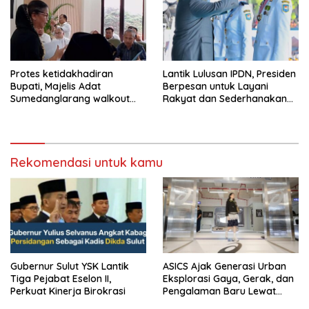
Protes ketidakhadiran
Lantik Lulusan IPDN, Presiden
Bupati, Majelis Adat
Berpesan untuk Layani
Sumedanglarang walkout
Rakyat dan Sederhanakan
saat audiensi di Sekda
Birokrasi
Sumedang
Rekomendasi untuk kamu
Gubernur Sulut YSK Lantik
ASICS Ajak Generasi Urban
Tiga Pejabat Eselon II,
Eksplorasi Gaya, Gerak, dan
Perkuat Kinerja Birokrasi
Pengalaman Baru Lewat
GEL-STRATUS MC™ Pop Up