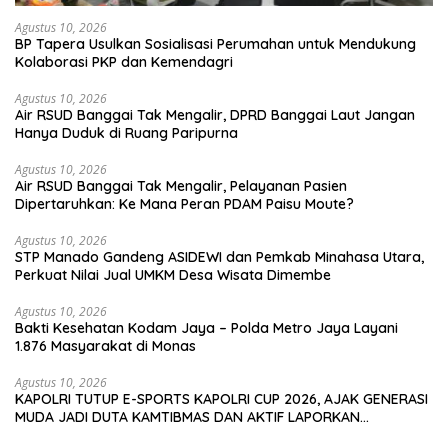
Agustus 10, 2026
BP Tapera Usulkan Sosialisasi Perumahan untuk Mendukung
Kolaborasi PKP dan Kemendagri
Agustus 10, 2026
Air RSUD Banggai Tak Mengalir, DPRD Banggai Laut Jangan
Hanya Duduk di Ruang Paripurna
Agustus 10, 2026
Air RSUD Banggai Tak Mengalir, Pelayanan Pasien
Dipertaruhkan: Ke Mana Peran PDAM Paisu Moute?
Agustus 10, 2026
‎STP Manado Gandeng ASIDEWI dan Pemkab Minahasa Utara,
Perkuat Nilai Jual UMKM Desa Wisata Dimembe
Agustus 10, 2026
Bakti Kesehatan Kodam Jaya – Polda Metro Jaya Layani
1.876 Masyarakat di Monas
Agustus 10, 2026
KAPOLRI TUTUP E-SPORTS KAPOLRI CUP 2026, AJAK GENERASI
MUDA JADI DUTA KAMTIBMAS DAN AKTIF LAPORKAN
GANGGUAN KE 110