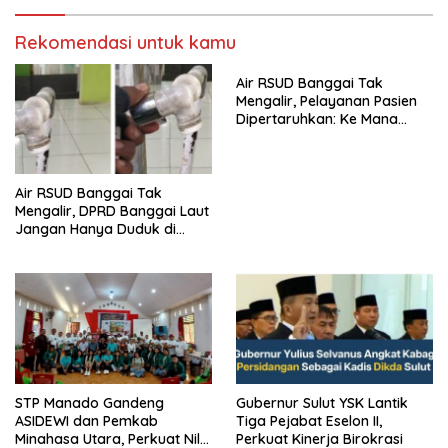
Rekomendasi untuk kamu
Air RSUD Banggai Tak
Mengalir, Pelayanan Pasien
Dipertaruhkan: Ke Mana
Peran PDAM Paisu Moute?
Air RSUD Banggai Tak
Mengalir, DPRD Banggai Laut
Jangan Hanya Duduk di
Ruang Paripurna
‎STP Manado Gandeng
Gubernur Sulut YSK Lantik
ASIDEWI dan Pemkab
Tiga Pejabat Eselon II,
Minahasa Utara, Perkuat Nilai
Perkuat Kinerja Birokrasi