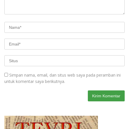
Simpan nama, email, dan situs web saya pada peramban ini
untuk komentar saya berikutnya.