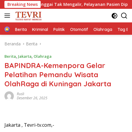
Langsung
 RSUD Banggai Tak Mengalir, Pelayanan Pasien Dipertaruhkan:
Breaking News
ke
konten
Home
Berita
Kriminal
Politik
Otomotif
Olahraga
Tag Ber
Beranda
Berita
Berita
,
Jakarta
,
Olahraga
BAPINDRA-Kemenpora Gelar
Pelatihan Pemandu Wisata
OlahRaga di Kuningan Jakarta
Rusli
Desember 26, 2025
Jakarta , Tevri-tv.com,-