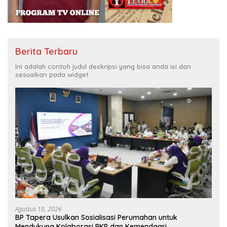
Berita Terbaru
Ini adalah contoh judul deskripsi yang bisa anda isi dan
sesuaikan pada widget
Agustus 10, 2026
BP Tapera Usulkan Sosialisasi Perumahan untuk
Mendukung Kolaborasi PKP dan Kemendagri