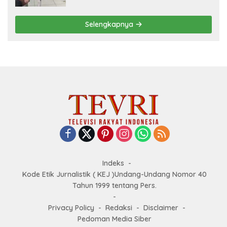
Selengkapnya
Indeks
Kode Etik Jurnalistik ( KEJ )Undang-Undang Nomor 40
Tahun 1999 tentang Pers.
Privacy Policy
Redaksi
Disclaimer
Pedoman Media Siber