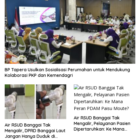
BP Tapera Usulkan Sosialisasi Perumahan untuk Mendukung
Kolaborasi PKP dan Kemendagri
Air RSUD Banggai Tak
Mengalir, Pelayanan Pasien
Air RSUD Banggai Tak
Dipertaruhkan: Ke Mana
Mengalir, DPRD Banggai Laut
Peran PDAM Paisu Moute?
Jangan Hanya Duduk di