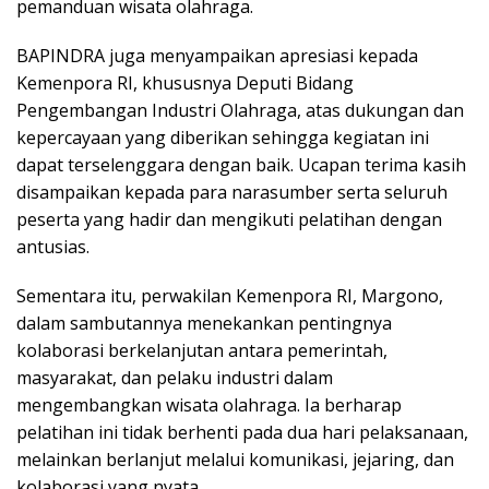
pemanduan wisata olahraga.
BAPINDRA juga menyampaikan apresiasi kepada
Kemenpora RI, khususnya Deputi Bidang
Pengembangan Industri Olahraga, atas dukungan dan
kepercayaan yang diberikan sehingga kegiatan ini
dapat terselenggara dengan baik. Ucapan terima kasih
disampaikan kepada para narasumber serta seluruh
peserta yang hadir dan mengikuti pelatihan dengan
antusias.
Sementara itu, perwakilan Kemenpora RI, Margono,
dalam sambutannya menekankan pentingnya
kolaborasi berkelanjutan antara pemerintah,
masyarakat, dan pelaku industri dalam
mengembangkan wisata olahraga. Ia berharap
pelatihan ini tidak berhenti pada dua hari pelaksanaan,
melainkan berlanjut melalui komunikasi, jejaring, dan
kolaborasi yang nyata.