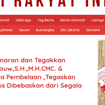
omotif
Olahraga
Tag Berita
Berita Otomotif
Lainnya
ejahatan
Nissan
Bulutangkis
DKI Jakarta
Gerindra
enaran dan Tegakkan
ouw,S.H.,M.H.CMC. &
ta Pembelaan ,Tegaskan
s Dibebaskan dari Segala