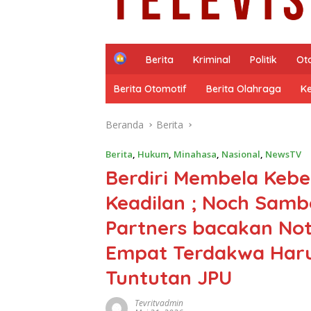
H
Berita
Kriminal
Politik
Ot
o
m
Berita Otomotif
Berita Olahraga
K
e
Beranda
Berita
Berita
,
Hukum
,
Minahasa
,
Nasional
,
NewsTV
Berdiri Membela Keb
Keadilan ; Noch Samb
Partners bacakan No
Empat Terdakwa Haru
Tuntutan JPU
Tevritvadmin