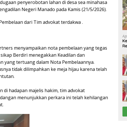
 dugaan penyerobotan lahan di desa sea minahasa
Pengadilan Negeri Manado pada Kamis (21/5/2026).
embelaan dari Tim advokat terdakwa .
Ag
Ke
Re
rtners menyampaikan nota pembelaan yang tegas
(P
 sikap Berdiri menegakkan Keadilan dan
Pe
n yang tertuang dalam Nota Pembelaannya.
snya tidak dilimpahkan ke meja hijau karena telah
ntutan.
 di hadapan majelis hakim, tim advokat
idangan menunjukkan perkara ini telah kehilangan
t.