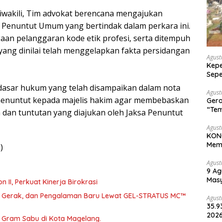
wakili, Tim advokat berencana mengajukan
 Penuntut Umum yang bertindak dalam perkara ini.
an pelanggaran kode etik profesi, serta ditempuh
 yang dinilai telah menggelapkan fakta persidangan
Agust
Kepe
Sepe
Halo
 dasar hukum yang telah disampaikan dalam nota
Agust
 menuntut kepada majelis hakim agar membebaskan
Gera
“Tem
 dan tuntutan yang diajukan oleh Jaksa Penuntut
Wari
Agust
KONG
Memp
)
Une
Agust
9 Ag
Masy
abat Eselon II, Perkuat Kinerja Birokrasi
Lin
a, Gerak, dan Pengalaman Baru Lewat GEL-STRATUS MC™
Agust
35.9
2026
46 Gram Sabu di Kota Magelang.