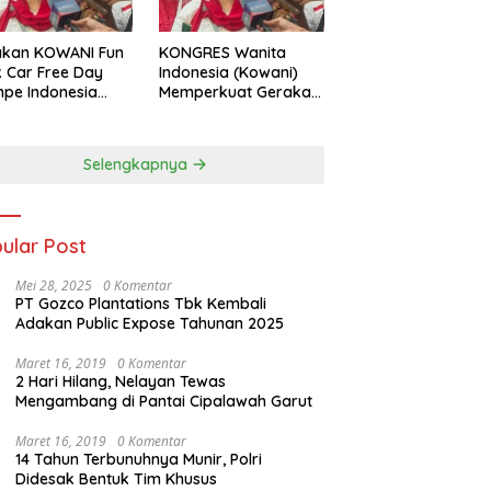
akan KOWANI Fun
KONGRES Wanita
 Car Free Day
Indonesia (Kowani)
pe Indonesia
Memperkuat Gerakan
 to UNESCO”,
‘Tempe Indonesia
ong Warisan
Goes to Unesco”
ner Nusantara
Selengkapnya
dunia
ular Post
Mei 28, 2025
0 Komentar
PT Gozco Plantations Tbk Kembali
Adakan Public Expose Tahunan 2025
Maret 16, 2019
0 Komentar
2 Hari Hilang, Nelayan Tewas
Mengambang di Pantai Cipalawah Garut
Maret 16, 2019
0 Komentar
14 Tahun Terbunuhnya Munir, Polri
Didesak Bentuk Tim Khusus