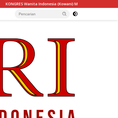
sia (Kowani) Memperkuat Gerakan ‘Tempe Indonesia Goes to 