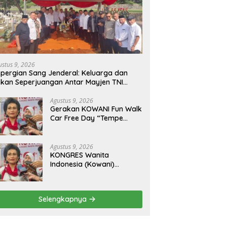
ustus 9, 2026
pergian Sang Jenderal: Keluarga dan
kan Seperjuangan Antar Mayjen TNI
urn) CH Halomoan Sidabutar ke
ristirahatan Terakhir
Agustus 9, 2026
Gerakan KOWANI Fun Walk
Car Free Day “Tempe
Indonesia Goes to
UNESCO”, Dorong Warisan
Kuliner Nusantara
Agustus 9, 2026
Mendunia
KONGRES Wanita
Indonesia (Kowani)
Memperkuat Gerakan
‘Tempe Indonesia Goes to
Unesco”
Selengkapnya