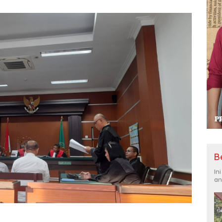
B
In
an