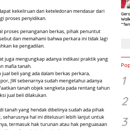
dapat kekeliruan dan keteledoran mendasar dari
Ger
i proses penyidikan.
Walk
“Tem
Goes
al proses penanganan berkas, pihak penuntut
Dor
ebut dan memahami bahwa perkara ini tidak lagi
Kuli
Men
ahkan ke pengadilan.
kat juga mengungkap adanya indikasi praktik yang
Pop
an mafia tanah.
ual beli yang ada dalam berkas perkara,
1
apor, JW sebenarnya sudah mengetahui adanya
aatkan tanah objek sengketa pada rentang tahun
i jual beli dilakukan.
2
i tanah yang hendak dibelinya sudah ada pihak
 seharusnya hal ini ditelusuri lebih lanjut untuk
3
nya, termasuk hak turunan atau hak penguasaan