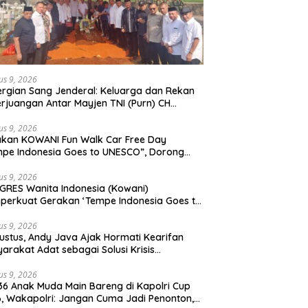
us 9, 2026
rgian Sang Jenderal: Keluarga dan Rekan
rjuangan Antar Mayjen TNI (Purn) CH
moan Sidabutar ke Peristirahatan Terakhir
us 9, 2026
kan KOWANI Fun Walk Car Free Day
pe Indonesia Goes to UNESCO”, Dorong
san Kuliner Nusantara Mendunia
us 9, 2026
RES Wanita Indonesia (Kowani)
erkuat Gerakan ‘Tempe Indonesia Goes to
sco”
us 9, 2026
ustus, Andy Java Ajak Hormati Kearifan
arakat Adat sebagai Solusi Krisis
gkungan
us 9, 2026
36 Anak Muda Main Bareng di Kapolri Cup
, Wakapolri: Jangan Cuma Jadi Penonton,