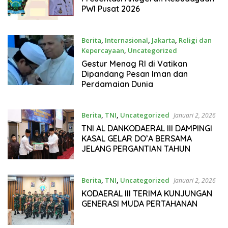
PWI Pusat 2026
Berita
,
Internasional
,
Jakarta
,
Religi dan
Kepercayaan
,
Uncategorized
Januari 4, 2026
Gestur Menag RI di Vatikan
Dipandang Pesan Iman dan
Perdamaian Dunia
Berita
,
TNI
,
Uncategorized
Januari 2, 2026
TNI AL DANKODAERAL III DAMPINGI
KASAL GELAR DO’A BERSAMA
JELANG PERGANTIAN TAHUN
Berita
,
TNI
,
Uncategorized
Januari 2, 2026
KODAERAL III TERIMA KUNJUNGAN
GENERASI MUDA PERTAHANAN