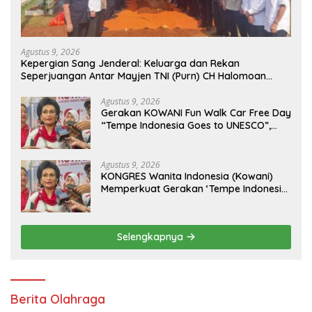
Agustus 9, 2026
Kepergian Sang Jenderal: Keluarga dan Rekan
Seperjuangan Antar Mayjen TNI (Purn) CH Halomoan
Sidabutar ke Peristirahatan Terakhir
Agustus 9, 2026
Gerakan KOWANI Fun Walk Car Free Day
“Tempe Indonesia Goes to UNESCO”,
Dorong Warisan Kuliner Nusantara
Mendunia
Agustus 9, 2026
KONGRES Wanita Indonesia (Kowani)
Memperkuat Gerakan ‘Tempe Indonesia
Goes to Unesco”
Selengkapnya
Berita Olahraga