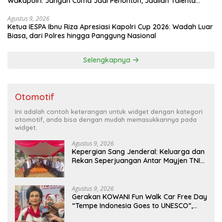
Wakapolri: Jangan Cuma Jadi Penonton, Jadilah Talenta
Digital
Agustus 9, 2026
Ketua IESPA Ibnu Riza Apresiasi Kapolri Cup 2026: Wadah Luar
Biasa, dari Polres hingga Panggung Nasional
Selengkapnya
Otomotif
Ini adalah contoh keterangan untuk widget dengan kategori
otomotif, anda bisa dengan mudah memasukkannya pada
widget.
Agustus 9, 2026
Kepergian Sang Jenderal: Keluarga dan
Rekan Seperjuangan Antar Mayjen TNI
(Purn) CH Halomoan Sidabutar ke
Peristirahatan Terakhir
Agustus 9, 2026
Gerakan KOWANI Fun Walk Car Free Day
“Tempe Indonesia Goes to UNESCO”,
Dorong Warisan Kuliner Nusantara