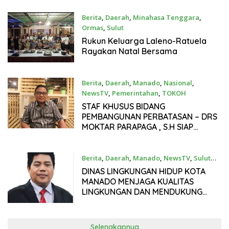
Berita
,
Daerah
,
Minahasa Tenggara
,
Ormas
,
Sulut
Januari 1, 2026
Rukun Keluarga Laleno-Ratuela
Rayakan Natal Bersama
Berita
,
Daerah
,
Manado
,
Nasional
,
NewsTV
,
Pemerintahan
,
TOKOH
Januari 1, 2026
STAF KHUSUS BIDANG
PEMBANGUNAN PERBATASAN – DRS
MOKTAR PARAPAGA , S.H SIAP
DENGAN BERBAGAI PROGRAM
KERJA POSITIF DAN BERMANFAAT
BAGI MASYARAKAT
Berita
,
Daerah
,
Manado
,
NewsTV
,
Sulut
Desember 31, 2025
DINAS LINGKUNGAN HIDUP KOTA
MANADO MENJAGA KUALITAS
LINGKUNGAN DAN MENDUKUNG
PEMBANGUNAN BERKELANJUTAN –
TERCATAT 923 POHON DILAKUKAN
PENANGANAN PADA TAHUN 2025
Selengkapnya