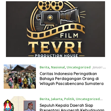
Berita
,
Nasional
,
Uncategorized
Januari 5,
2026
Caritas Indonesia Peringatkan
Bahaya Perdagangan Orang di
Wilayah Pascabencana Sumatera
Berita
,
Jakarta
,
Politik
,
Uncategorized
Januari 5, 2026
Sepuluh Kepala Daerah Siap
Presentasi Anugerah Kebudayaan