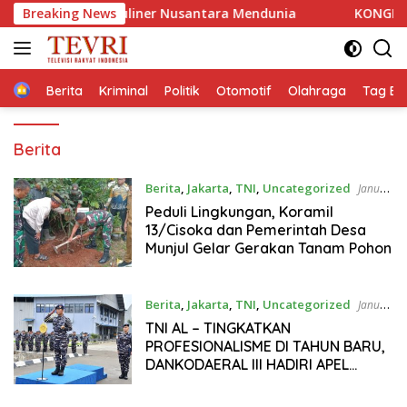
Langsung
san Kuliner Nusantara Mendunia
Breaking News
KONGRES Wanita Indo
ke
konten
Home
Berita
Kriminal
Politik
Otomotif
Olahraga
Tag Ber
Berita
Berita
,
Jakarta
,
TNI
,
Uncategorized
Januari
6, 2026
Peduli Lingkungan, Koramil
13/Cisoka dan Pemerintah Desa
Munjul Gelar Gerakan Tanam Pohon
Berita
,
Jakarta
,
TNI
,
Uncategorized
Januari
5, 2026
TNI AL – TINGKATKAN
PROFESIONALISME DI TAHUN BARU,
DANKODAERAL III HADIRI APEL
KHUSUS PIMPINAN PANGKOARMADA
RI