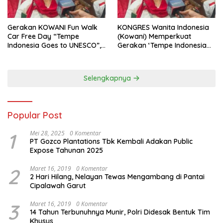
Gerakan KOWANI Fun Walk
KONGRES Wanita Indonesia
Car Free Day “Tempe
(Kowani) Memperkuat
Indonesia Goes to UNESCO”,
Gerakan ‘Tempe Indonesia
Dorong Warisan Kuliner
Goes to Unesco”
Nusantara Mendunia
Selengkapnya
Popular Post
1
Mei 28, 2025
0 Komentar
PT Gozco Plantations Tbk Kembali Adakan Public
Expose Tahunan 2025
2
Maret 16, 2019
0 Komentar
2 Hari Hilang, Nelayan Tewas Mengambang di Pantai
Cipalawah Garut
3
Maret 16, 2019
0 Komentar
14 Tahun Terbunuhnya Munir, Polri Didesak Bentuk Tim
Khusus