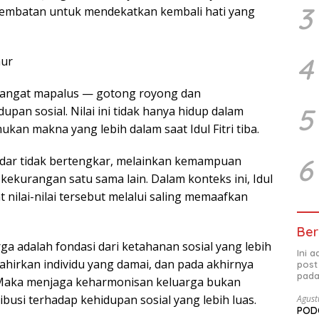
3
i jembatan untuk mendekatkan kembali hati yang
4
hur
mangat mapalus — gotong royong dan
5
an sosial. Nilai ini tidak hanya hidup dalam
mukan makna yang lebih dalam saat Idul Fitri tiba.
6
dar tidak bertengkar, melainkan kemampuan
kurangan satu sama lain. Dalam konteks ini, Idul
nilai-nilai tersebut melalui saling memaafkan
Ber
a adalah fondasi dari ketahanan sosial yang lebih
Ini 
ahirkan individu yang damai, dan pada akhirnya
post
pada
Maka menjaga keharmonisan keluarga bukan
ibusi terhadap kehidupan sosial yang lebih luas.
Agust
PODC