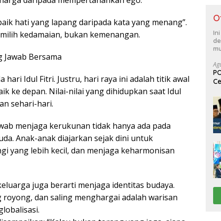
harga daripada mempertahankan ego.
O
aik hati yang lapang daripada kata yang menang”.
In
memilih kedamaian, bukan kemenangan.
de
mu
g Jawab Bersama
Ag
PO
ri Idul Fitri. Justru, hari raya ini adalah titik awal
Ce
Su
 ke depan. Nilai-nilai yang dihidupkan saat Idul
an sehari-hari.
wab menjaga kerukunan tidak hanya ada pada
uda. Anak-anak diajarkan sejak dini untuk
gi yang lebih kecil, dan menjaga keharmonisan
eluarga juga berarti menjaga identitas budaya.
ng royong, dan saling menghargai adalah warisan
lobalisasi.