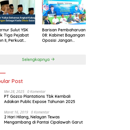
rnur Sulut YSK
Barisan Pembaharuan
ik Tiga Pejabat
08: Kabinet Bayangan
on II, Perkuat
Oposisi Jangan
rja Birokrasi
Ganggu Stabilitas
Nasional dan
Program Asta Cita
Selengkapnya
Prabowo-Gibran
ular Post
Mei 28, 2025
0 Komentar
PT Gozco Plantations Tbk Kembali
Adakan Public Expose Tahunan 2025
Maret 16, 2019
0 Komentar
2 Hari Hilang, Nelayan Tewas
Mengambang di Pantai Cipalawah Garut