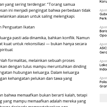
Koru
san yang sering terdengar: “Torang samua
esan ini menjadi pengingat bahwa perbedaan tidak
Agust
Gubernur Su
elainkan alasan untuk saling melengkapi.
Perk
dan Penguatan Ikatan
Agust
Bari
Opos
eluarga pasti ada dinamika, bahkan konflik. Namun
Prog
at kuat untuk rekonsiliasi — bukan hanya secara
Agust
ASIC
iritual.
Gera
STR
nlah formalitas, melainkan sebuah proses
Agust
Laka
pkan dengan tulus mampu meruntuhkan dinding
Indo
angatan hubungan keluarga. Dalam keluarga
Keb
engan kehangatan pelukan dan tawa yang
Agust
Poli
Gram
arkan bahwa memaafkan bukan berarti kalah, tetapi
ng yang mampu memaafkan adalah mereka yang