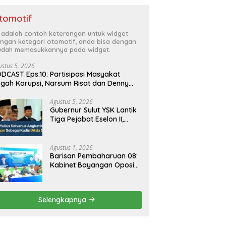
tomotif
i adalah contoh keterangan untuk widget
ngan kategori otomotif, anda bisa dengan
dah memasukkannya pada widget.
ustus 5, 2026
DCAST Eps.10: Partisipasi Masyakat
gah Korupsi, Narsum Risat dan Denny
santo.SH
Agustus 5, 2026
Gubernur Sulut YSK Lantik
Tiga Pejabat Eselon II,
Perkuat Kinerja Birokrasi
Agustus 1, 2026
Barisan Pembaharuan 08:
Kabinet Bayangan Oposisi
Jangan Ganggu Stabilitas
Nasional dan Program
Asta Cita Prabowo-Gibran
Selengkapnya