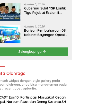
Agustus 5, 2026
Gubernur Sulut YSK Lantik
Tiga Pejabat Eselon II,
Perkuat Kinerja Birokrasi
Agustus 1, 2026
Barisan Pembaharuan 08:
Kabinet Bayangan Oposisi
Jangan Ganggu Stabilitas
Nasional dan Program
Asta Cita Prabowo-Gibran
Selengkapnya
ita Olahraga
contoh widget dengan style gallery pada
gori olahraga, anda bisa mengaturnya pada
et recent post wpberita.
AST Eps.10: Partisipasi Masyakat Cegah
psi, Narsum Risat dan Denny Susanto.SH