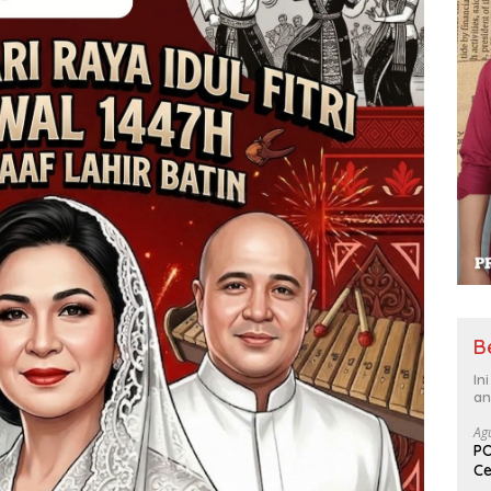
B
In
an
Ag
PO
Ce
Su