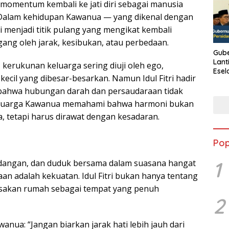
momentum kembali ke jati diri sebagai manusia
. Dalam kehidupan Kawanua — yang dikenal dengan
ri menjadi titik pulang yang mengikat kembali
ng oleh jarak, kesibukan, atau perbedaan.
Gube
Lant
kerukunan keluarga sering diuji oleh ego,
Esel
ecil yang dibesar-besarkan. Namun Idul Fitri hadir
Kine
 bahwa hubungan darah dan persaudaraan tidak
 Keluarga Kawanua memahami bahwa harmoni bukan
, tetapi harus dirawat dengan kesadaran.
Pop
1
hidangan, dan duduk bersama dalam suasana hangat
n adalah kekuatan. Idul Fitri bukan hanya tentang
asakan rumah sebagai tempat yang penuh
2
nua: “Jangan biarkan jarak hati lebih jauh dari