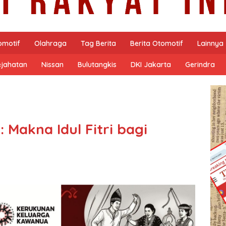
omotif
Olahraga
Tag Berita
Berita Otomotif
Lainnya
ejahatan
Nissan
Bulutangkis
DKI Jakarta
Gerindra
 Makna Idul Fitri bagi