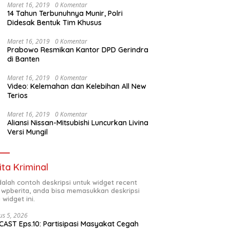
Maret 16, 2019
0 Komentar
14 Tahun Terbunuhnya Munir, Polri
Didesak Bentuk Tim Khusus
Maret 16, 2019
0 Komentar
Prabowo Resmikan Kantor DPD Gerindra
di Banten
Maret 16, 2019
0 Komentar
Video: Kelemahan dan Kelebihan All New
Terios
Maret 16, 2019
0 Komentar
Aliansi Nissan-Mitsubishi Luncurkan Livina
Versi Mungil
ita Kriminal
adalah contoh deskripsi untuk widget recent
 wpberita, anda bisa memasukkan deskripsi
 widget ini.
us 5, 2026
AST Eps.10: Partisipasi Masyakat Cegah