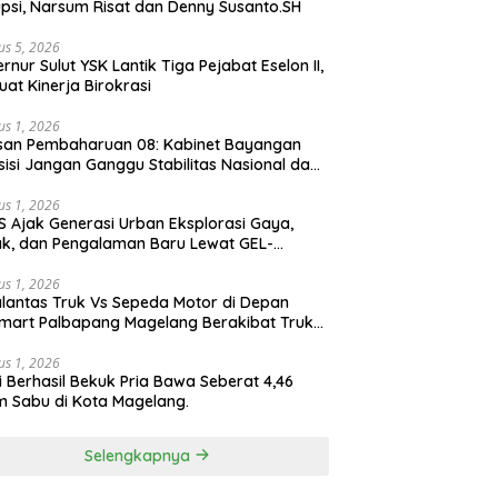
psi, Narsum Risat dan Denny Susanto.SH
us 5, 2026
lut YSK Lantik Tiga Pejabat Eselon II,
uat Kinerja Birokrasi
us 1, 2026
san Pembaharuan 08: Kabinet Bayangan
isi Jangan Ganggu Stabilitas Nasional dan
ram Asta Cita Prabowo-Gibran
us 1, 2026
S Ajak Generasi Urban Eksplorasi Gaya,
k, dan Pengalaman Baru Lewat GEL-
ATUS MC™ Pop Up Experience
us 1, 2026
lantas Truk Vs Sepeda Motor di Depan
mart Palbapang Magelang Berakibat Truk
akar
us 1, 2026
si Berhasil Bekuk Pria Bawa Seberat 4,46
 Sabu di Kota Magelang.
Selengkapnya