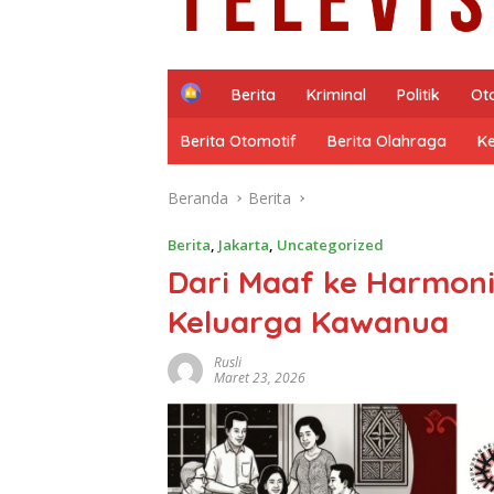
H
Berita
Kriminal
Politik
Ot
o
m
Berita Otomotif
Berita Olahraga
K
e
Beranda
Berita
Berita
,
Jakarta
,
Uncategorized
Dari Maaf ke Harmoni:
Keluarga Kawanua
Rusli
Maret 23, 2026