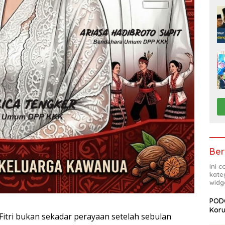
Ber
Ini 
kate
widg
PODC
Koru
l Fitri bukan sekadar perayaan setelah sebulan