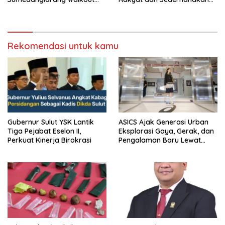
saat audiensi di Sekda
Birokrasi
Sumedang
Rekomendasi untuk kamu
Gubernur Sulut YSK Lantik
ASICS Ajak Generasi Urban
Tiga Pejabat Eselon II,
Eksplorasi Gaya, Gerak, dan
Perkuat Kinerja Birokrasi
Pengalaman Baru Lewat
GEL-STRATUS MC™ Pop Up
Experience