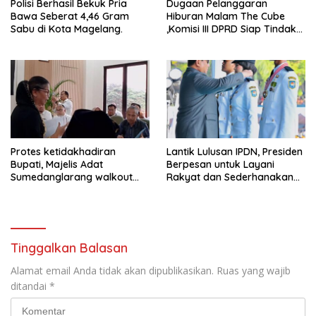
Polisi Berhasil Bekuk Pria
Dugaan Pelanggaran
Bawa Seberat 4,46 Gram
Hiburan Malam The Cube
Sabu di Kota Magelang.
,Komisi III DPRD Siap Tindak
Tegas Jika Terbukti Bersalah
Protes ketidakhadiran
Lantik Lulusan IPDN, Presiden
Bupati, Majelis Adat
Berpesan untuk Layani
Sumedanglarang walkout
Rakyat dan Sederhanakan
saat audiensi di Sekda
Birokrasi
Sumedang
Tinggalkan Balasan
Alamat email Anda tidak akan dipublikasikan.
Ruas yang wajib
ditandai
*