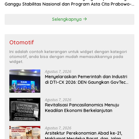
Ganggu Stabilitas Nasional dan Program Asta Cita Prabowo-
Gibran
Selengkapnya
Otomotif
Ini adalah contoh keterangan untuk widget dengan kategori
otomotif, anda bisa dengan mudah memasukkannya pada
widget.
Agustus 7, 2026
Menyelaraskan Pemerintah dan Industri
di DTI-CX 2026: DEN Gaungkan GovTech,
AI, dan Keamanan Holistik untuk
Ekonomi Digital yang Kompetitif
Agustus 7, 2026
Revitalisasi Pancasilanomics Menuju
Keadilan Ekonomi Berkelanjutan
Agustus 7, 2026
Arsitektur Perekonomian Abad ke-21,
Maklumat Merdeka Barat, dan Jalan