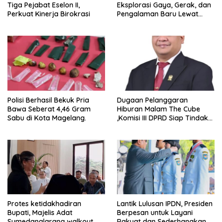
Tiga Pejabat Eselon II,
Eksplorasi Gaya, Gerak, dan
Perkuat Kinerja Birokrasi
Pengalaman Baru Lewat
GEL-STRATUS MC™ Pop Up
Experience
Polisi Berhasil Bekuk Pria
Dugaan Pelanggaran
Bawa Seberat 4,46 Gram
Hiburan Malam The Cube
Sabu di Kota Magelang.
,Komisi III DPRD Siap Tindak
Tegas Jika Terbukti Bersalah
Protes ketidakhadiran
Lantik Lulusan IPDN, Presiden
Bupati, Majelis Adat
Berpesan untuk Layani
Sumedanglarang walkout
Rakyat dan Sederhanakan