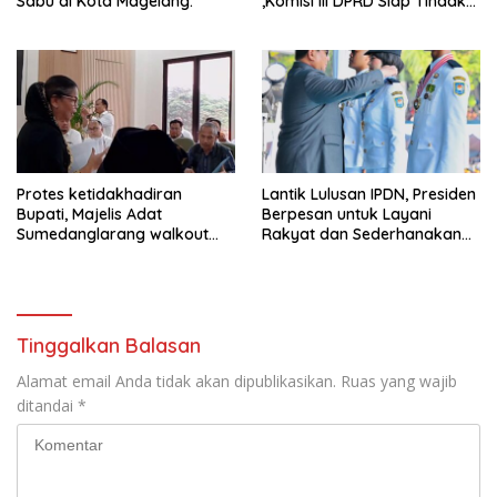
Sabu di Kota Magelang.
,Komisi III DPRD Siap Tindak
Tegas Jika Terbukti Bersalah
Protes ketidakhadiran
Lantik Lulusan IPDN, Presiden
Bupati, Majelis Adat
Berpesan untuk Layani
Sumedanglarang walkout
Rakyat dan Sederhanakan
saat audiensi di Sekda
Birokrasi
Sumedang
Tinggalkan Balasan
Alamat email Anda tidak akan dipublikasikan.
Ruas yang wajib
ditandai
*