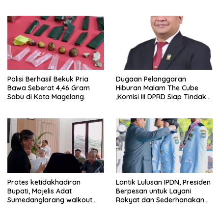
GEL-STRATUS MC™ Pop Up
Experience
Polisi Berhasil Bekuk Pria
Dugaan Pelanggaran
Bawa Seberat 4,46 Gram
Hiburan Malam The Cube
Sabu di Kota Magelang.
,Komisi III DPRD Siap Tindak
Tegas Jika Terbukti Bersalah
Protes ketidakhadiran
Lantik Lulusan IPDN, Presiden
Bupati, Majelis Adat
Berpesan untuk Layani
Sumedanglarang walkout
Rakyat dan Sederhanakan
saat audiensi di Sekda
Birokrasi
Sumedang