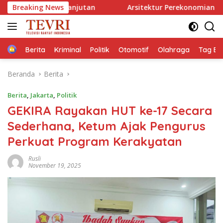
Langsung
kelanjutan
Breaking News
Arsitektur Perekonomian Abad ke-21, Makl
ke
konten
Home
Berita
Kriminal
Politik
Otomotif
Olahraga
Tag Ber
Beranda
Berita
Berita
,
Jakarta
,
Politik
GEKIRA Rayakan HUT ke-17 Secara
Sederhana, Ketum Ajak Pengurus
Perkuat Program Kerakyatan
Rusli
November 19, 2025