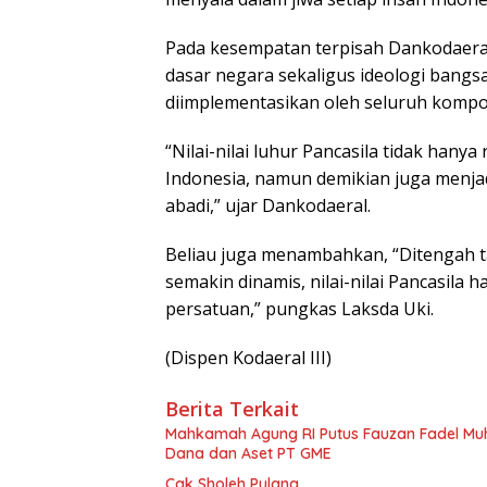
Pada kesempatan terpisah Dankodaera
dasar negara sekaligus ideologi bangs
diimplementasikan oleh seluruh kompo
“Nilai-nilai luhur Pancasila tidak han
Indonesia, namun demikian juga menja
abadi,” ujar Dankodaeral.
Beliau juga menambahkan, “Ditengah 
semakin dinamis, nilai-nilai Pancasil
persatuan,” pungkas Laksda Uki.
(Dispen Kodaeral III)
Berita Terkait
Mahkamah Agung RI Putus Fauzan Fadel M
Dana dan Aset PT GME
Cak Sholeh Pulang