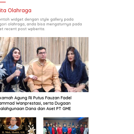
ita Olahraga
contoh widget dengan style gallery pada
gori olahraga, anda bisa mengaturnya pada
et recent post wpberita.
amah Agung RI Putus Fauzan Fadel
ammad Wanprestasi, serta Dugaan
yalahgunaan Dana dan Aset PT GME