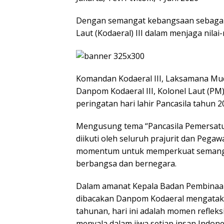
Dengan semangat kebangsaan sebaga
Laut (Kodaeral) III dalam menjaga nilai-n
Komandan Kodaeral III, Laksamana Muda 
Danpom Kodaeral III, Kolonel Laut (P
peringatan hari lahir Pancasila tahun 20
Mengusung tema “Pancasila Pemersatu 
diikuti oleh seluruh prajurit dan Pegawa
momentum untuk memperkuat semangat
berbangsa dan bernegara.
Dalam amanat Kepala Badan Pembinaan 
dibacakan Danpom Kodaeral mengatakan
tahunan, hari ini adalah momen reflek
menyala dalam jiwa setiap insan Indone