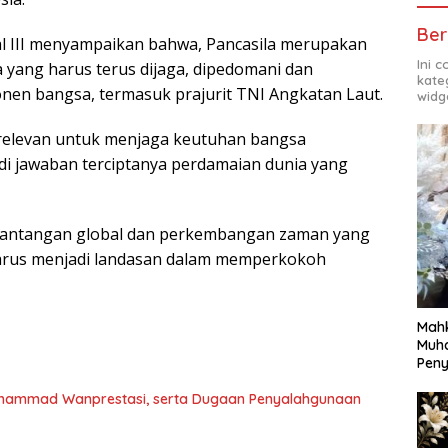
Ber
l III menyampaikan bahwa, Pancasila merupakan
Ini 
a yang harus terus dijaga, dipedomani dan
kate
nen bangsa, termasuk prajurit TNI Angkatan Laut.
widg
ya relevan untuk menjaga keutuhan bangsa
di jawaban terciptanya perdamaian dunia yang
tantangan global dan perkembangan zaman yang
a harus menjadi landasan dalam memperkokoh
Mahk
Muh
Pen
uhammad Wanprestasi, serta Dugaan Penyalahgunaan