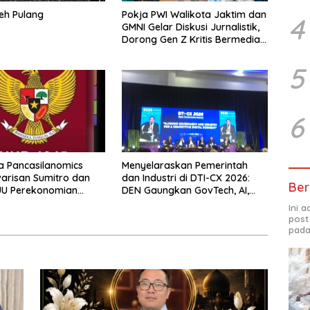
eh Pulang
Pokja PWI Walikota Jaktim dan
4
GMNI Gelar Diskusi Jurnalistik,
Dorong Gen Z Kritis Bermedia
Sosial
5
6
 Pancasilanomics
Menyelaraskan Pemerintah
warisan Sumitro dan
dan Industri di DTI-CX 2026:
Ber
UU Perekonomian
DEN Gaungkan GovTech, AI,
dan Keamanan Holistik untuk
Ini 
Ekonomi Digital yang
post
Kompetitif
pada