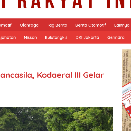
omotif
Olahraga
Tag Berita
Berita Otomotif
Lainnya
ejahatan
Nissan
Bulutangkis
DKI Jakarta
Gerindra
ancasila, Kodaeral III Gelar