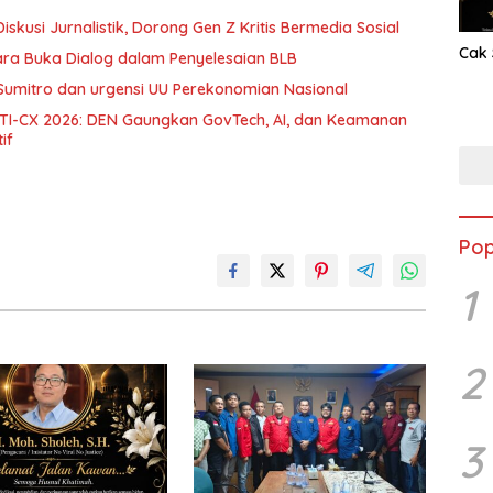
skusi Jurnalistik, Dorong Gen Z Kritis Bermedia Sosial
Cak 
ara Buka Dialog dalam Penyelesaian BLB
Sumitro dan urgensi UU Perekonomian Nasional
 DTI-CX 2026: DEN Gaungkan GovTech, AI, dan Keamanan
if
Pop
1
2
3