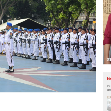
B
In
an