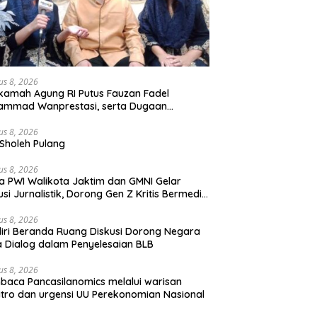
us 8, 2026
amah Agung RI Putus Fauzan Fadel
ammad Wanprestasi, serta Dugaan
yalahgunaan Dana dan Aset PT GME
us 8, 2026
Sholeh Pulang
us 8, 2026
a PWI Walikota Jaktim dan GMNI Gelar
usi Jurnalistik, Dorong Gen Z Kritis Bermedia
al
us 8, 2026
iri Beranda Ruang Diskusi Dorong Negara
 Dialog dalam Penyelesaian BLB
us 8, 2026
aca Pancasilanomics melalui warisan
tro dan urgensi UU Perekonomian Nasional