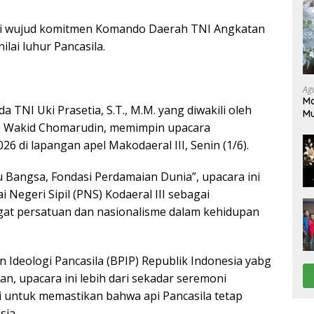
i wujud komitmen Komando Daerah TNI Angkatan
ilai luhur Pancasila.
Ag
Ma
TNI Uki Prasetia, S.T., M.M. yang diwakili oleh
M
M) Wakid Chomarudin, memimpin upacara
Pe
26 di lapangan apel Makodaeral III, Senin (1/6).
Bangsa, Fondasi Perdamaian Dunia”, upacara ini
i Negeri Sipil (PNS) Kodaeral III sebagai
 persatuan dan nasionalisme dalam kehidupan
Ideologi Pancasila (BPIP) Republik Indonesia yabg
, upacara ini lebih dari sekadar seremoni
si untuk memastikan bahwa api Pancasila tetap
sia.