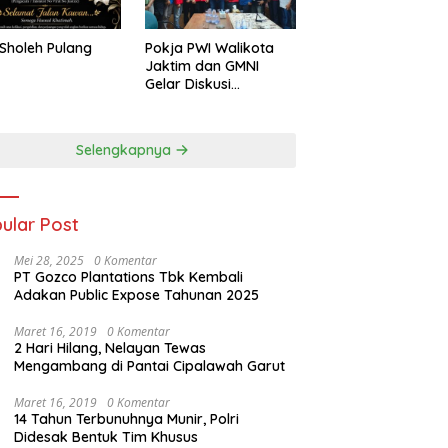
Sholeh Pulang
Pokja PWI Walikota
Jaktim dan GMNI
Gelar Diskusi
Jurnalistik, Dorong
Gen Z Kritis Bermedia
Sosial
Selengkapnya
ular Post
Mei 28, 2025
0 Komentar
PT Gozco Plantations Tbk Kembali
Adakan Public Expose Tahunan 2025
Maret 16, 2019
0 Komentar
2 Hari Hilang, Nelayan Tewas
Mengambang di Pantai Cipalawah Garut
Maret 16, 2019
0 Komentar
14 Tahun Terbunuhnya Munir, Polri
Didesak Bentuk Tim Khusus