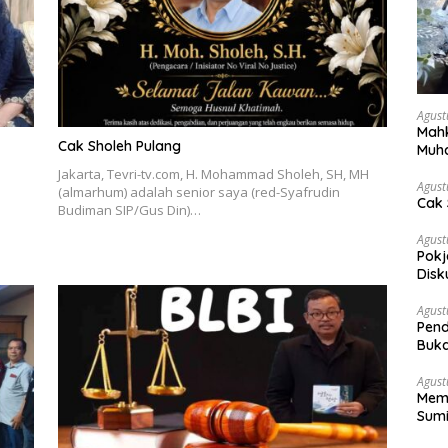
Agust
Mahk
Cak Sholeh Pulang
Muh
Pen
Jakarta, Tevri-tv.com, H. Mohammad Sholeh, SH, MH
Agust
(almarhum) adalah senior saya (red-Syafrudin
Cak 
Budiman SIP/Gus Din)…
Agust
Pokj
Disk
Sosi
Agust
Pend
Buka
Agust
Memb
Sumi