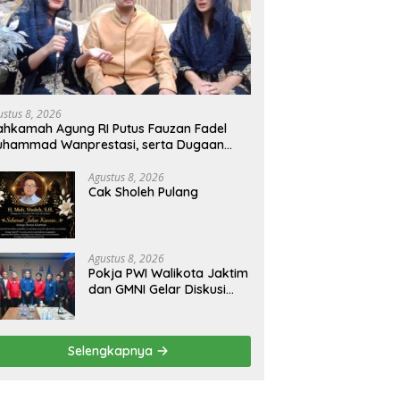
ustus 8, 2026
hkamah Agung RI Putus Fauzan Fadel
uhammad Wanprestasi, serta Dugaan
nyalahgunaan Dana dan Aset PT GME
Agustus 8, 2026
Cak Sholeh Pulang
Agustus 8, 2026
Pokja PWI Walikota Jaktim
dan GMNI Gelar Diskusi
Jurnalistik, Dorong Gen Z
Kritis Bermedia Sosial
Selengkapnya