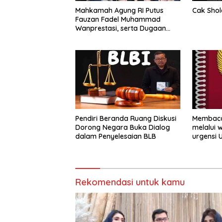
Mahkamah Agung RI Putus
Cak Shol
Fauzan Fadel Muhammad
Wanprestasi, serta Dugaan
Penyalahgunaan Dana dan
Aset PT GME
Pendiri Beranda Ruang Diskusi
Membaca
Dorong Negara Buka Dialog
melalui 
dalam Penyelesaian BLB
urgensi 
Nasional
Rekomendasi untuk kamu