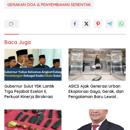
GERAKAN DOA & PENYEMBAHAN SERENTAK
Baca Juga
Gubernur Sulut YSK Lantik
ASICS Ajak Generasi Urban
Tiga Pejabat Eselon II,
Eksplorasi Gaya, Gerak, dan
Perkuat Kinerja Birokrasi
Pengalaman Baru Lewat
GEL-STRATUS MC™ Pop Up
Experience