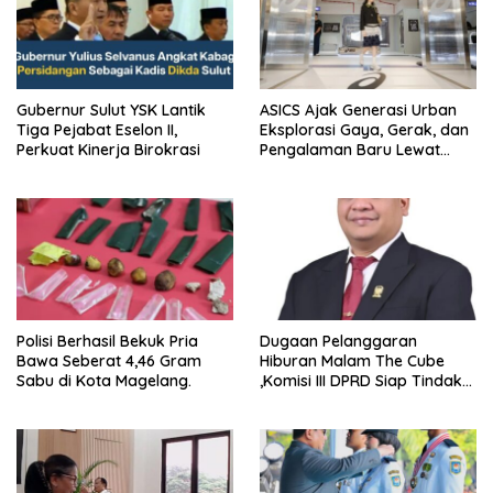
Gubernur Sulut YSK Lantik
ASICS Ajak Generasi Urban
Tiga Pejabat Eselon II,
Eksplorasi Gaya, Gerak, dan
Perkuat Kinerja Birokrasi
Pengalaman Baru Lewat
GEL-STRATUS MC™ Pop Up
Experience
Polisi Berhasil Bekuk Pria
Dugaan Pelanggaran
Bawa Seberat 4,46 Gram
Hiburan Malam The Cube
Sabu di Kota Magelang.
,Komisi III DPRD Siap Tindak
Tegas Jika Terbukti Bersalah