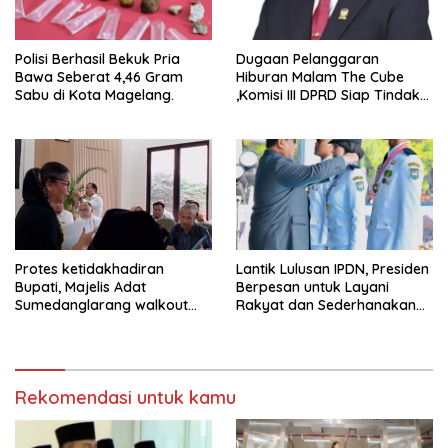
Polisi Berhasil Bekuk Pria
Dugaan Pelanggaran
Bawa Seberat 4,46 Gram
Hiburan Malam The Cube
Sabu di Kota Magelang.
,Komisi III DPRD Siap Tindak
Tegas Jika Terbukti Bersalah
Protes ketidakhadiran
Lantik Lulusan IPDN, Presiden
Bupati, Majelis Adat
Berpesan untuk Layani
Sumedanglarang walkout
Rakyat dan Sederhanakan
saat audiensi di Sekda
Birokrasi
Sumedang
Rekomendasi untuk kamu