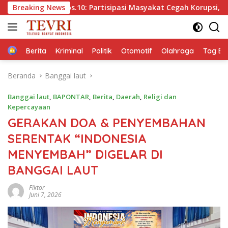
Langsung
s.10: Partisipasi Masyakat Cegah Korupsi, Narsum Risat dan D
Breaking News
ke
konten
Home
Berita
Kriminal
Politik
Otomotif
Olahraga
Tag Ber
Beranda
Banggai laut
Banggai laut
,
BAPONTAR
,
Berita
,
Daerah
,
Religi dan
Kepercayaan
GERAKAN DOA & PENYEMBAHAN
SERENTAK “INDONESIA
MENYEMBAH” DIGELAR DI
BANGGAI LAUT
Fiktor
Juni 7, 2026