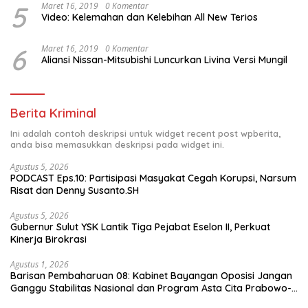
5
Maret 16, 2019
0 Komentar
Video: Kelemahan dan Kelebihan All New Terios
6
Maret 16, 2019
0 Komentar
Aliansi Nissan-Mitsubishi Luncurkan Livina Versi Mungil
Berita Kriminal
Ini adalah contoh deskripsi untuk widget recent post wpberita,
anda bisa memasukkan deskripsi pada widget ini.
Agustus 5, 2026
PODCAST Eps.10: Partisipasi Masyakat Cegah Korupsi, Narsum
Risat dan Denny Susanto.SH
Agustus 5, 2026
Gubernur Sulut YSK Lantik Tiga Pejabat Eselon II, Perkuat
Kinerja Birokrasi
Agustus 1, 2026
Barisan Pembaharuan 08: Kabinet Bayangan Oposisi Jangan
Ganggu Stabilitas Nasional dan Program Asta Cita Prabowo-
Gibran