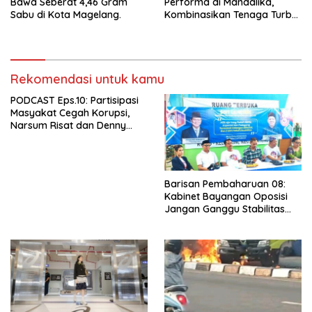
Bawa Seberat 4,46 Gram
Performa di Mandalika,
Sabu di Kota Magelang.
Kombinasikan Tenaga Turbo
dan Kenyamanan
Berkendara”
Rekomendasi untuk kamu
PODCAST Eps.10: Partisipasi
Masyakat Cegah Korupsi,
Narsum Risat dan Denny
Susanto.SH
Barisan Pembaharuan 08:
Kabinet Bayangan Oposisi
Jangan Ganggu Stabilitas
Nasional dan Program Asta
Cita Prabowo-Gibran