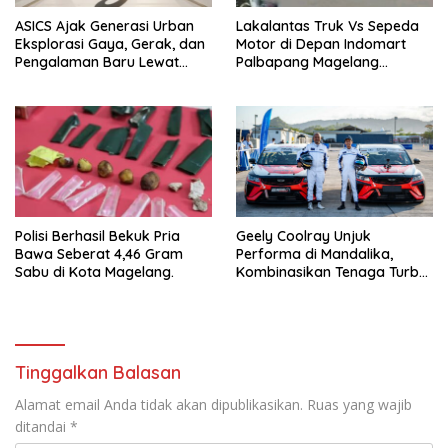
ASICS Ajak Generasi Urban
Lakalantas Truk Vs Sepeda
Eksplorasi Gaya, Gerak, dan
Motor di Depan Indomart
Pengalaman Baru Lewat
Palbapang Magelang
GEL-STRATUS MC™ Pop Up
Berakibat Truk Kebakar
Experience
Polisi Berhasil Bekuk Pria
Geely Coolray Unjuk
Bawa Seberat 4,46 Gram
Performa di Mandalika,
Sabu di Kota Magelang.
Kombinasikan Tenaga Turbo
dan Kenyamanan
Berkendara”
Tinggalkan Balasan
Alamat email Anda tidak akan dipublikasikan.
Ruas yang wajib
ditandai
*