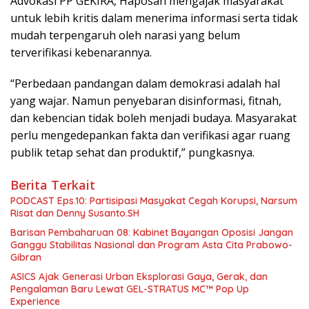
Advokasi PP GEKIRA, Haposan mengajak masyarakat
untuk lebih kritis dalam menerima informasi serta tidak
mudah terpengaruh oleh narasi yang belum
terverifikasi kebenarannya.
“Perbedaan pandangan dalam demokrasi adalah hal
yang wajar. Namun penyebaran disinformasi, fitnah,
dan kebencian tidak boleh menjadi budaya. Masyarakat
perlu mengedepankan fakta dan verifikasi agar ruang
publik tetap sehat dan produktif,” pungkasnya.
Berita Terkait
PODCAST Eps.10: Partisipasi Masyakat Cegah Korupsi, Narsum
Risat dan Denny Susanto.SH
Barisan Pembaharuan 08: Kabinet Bayangan Oposisi Jangan
Ganggu Stabilitas Nasional dan Program Asta Cita Prabowo-
Gibran
ASICS Ajak Generasi Urban Eksplorasi Gaya, Gerak, dan
Pengalaman Baru Lewat GEL-STRATUS MC™ Pop Up
Experience