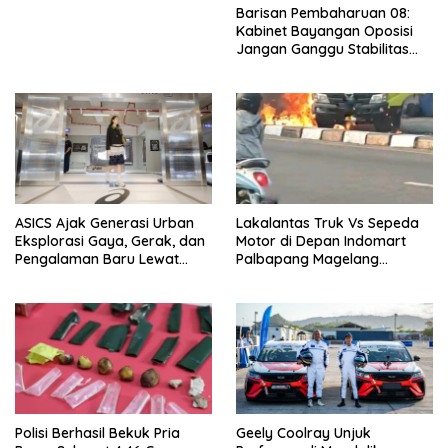
Barisan Pembaharuan 08:
Kabinet Bayangan Oposisi
Jangan Ganggu Stabilitas
Nasional dan Program Asta
Cita Prabowo-Gibran
ASICS Ajak Generasi Urban
Lakalantas Truk Vs Sepeda
Eksplorasi Gaya, Gerak, dan
Motor di Depan Indomart
Pengalaman Baru Lewat
Palbapang Magelang
GEL-STRATUS MC™ Pop Up
Berakibat Truk Kebakar
Experience
Polisi Berhasil Bekuk Pria
Geely Coolray Unjuk