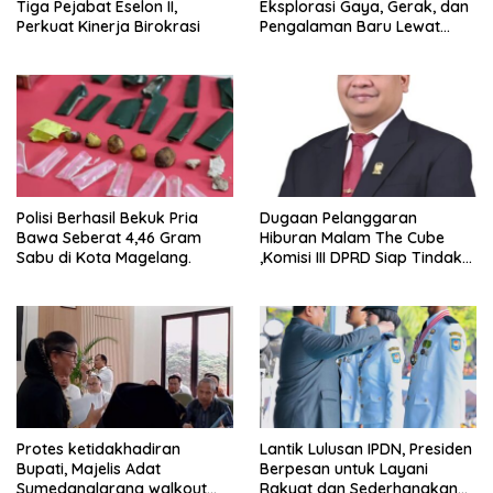
Tiga Pejabat Eselon II,
Eksplorasi Gaya, Gerak, dan
Perkuat Kinerja Birokrasi
Pengalaman Baru Lewat
GEL-STRATUS MC™ Pop Up
Experience
Polisi Berhasil Bekuk Pria
Dugaan Pelanggaran
Bawa Seberat 4,46 Gram
Hiburan Malam The Cube
Sabu di Kota Magelang.
,Komisi III DPRD Siap Tindak
Tegas Jika Terbukti Bersalah
Protes ketidakhadiran
Lantik Lulusan IPDN, Presiden
Bupati, Majelis Adat
Berpesan untuk Layani
Sumedanglarang walkout
Rakyat dan Sederhanakan