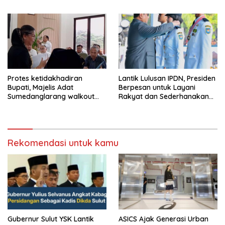
Tegas Jika Terbukti Bersalah
Protes ketidakhadiran
Lantik Lulusan IPDN, Presiden
Bupati, Majelis Adat
Berpesan untuk Layani
Sumedanglarang walkout
Rakyat dan Sederhanakan
saat audiensi di Sekda
Birokrasi
Sumedang
Rekomendasi untuk kamu
Gubernur Sulut YSK Lantik
ASICS Ajak Generasi Urban