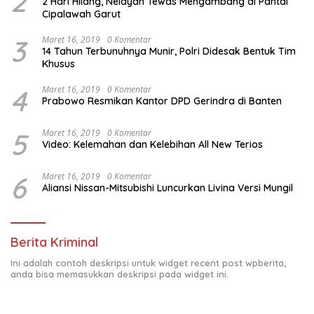
2
2 Hari Hilang, Nelayan Tewas Mengambang di Pantai
Cipalawah Garut
3
Maret 16, 2019
0 Komentar
14 Tahun Terbunuhnya Munir, Polri Didesak Bentuk Tim
Khusus
4
Maret 16, 2019
0 Komentar
Prabowo Resmikan Kantor DPD Gerindra di Banten
5
Maret 16, 2019
0 Komentar
Video: Kelemahan dan Kelebihan All New Terios
6
Maret 16, 2019
0 Komentar
Aliansi Nissan-Mitsubishi Luncurkan Livina Versi Mungil
Berita Kriminal
Ini adalah contoh deskripsi untuk widget recent post wpberita,
anda bisa memasukkan deskripsi pada widget ini.