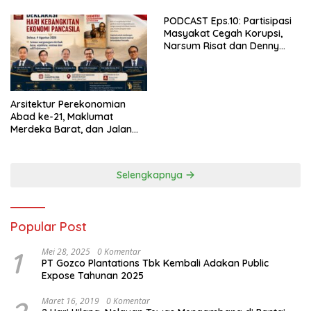
PODCAST Eps.10: Partisipasi
Masyakat Cegah Korupsi,
Narsum Risat dan Denny
Susanto.SH
Arsitektur Perekonomian
Abad ke-21, Maklumat
Merdeka Barat, dan Jalan
Panjang Menuju Kedaulatan
Ekonomi
Selengkapnya
Popular Post
1
Mei 28, 2025
0 Komentar
PT Gozco Plantations Tbk Kembali Adakan Public
Expose Tahunan 2025
Maret 16, 2019
0 Komentar