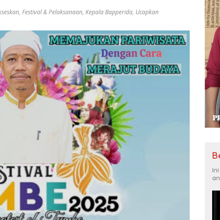
kseskan
,
Festival & Pelaksanaan
,
Kepala Bapperida
,
Ucapkan
B
In
an