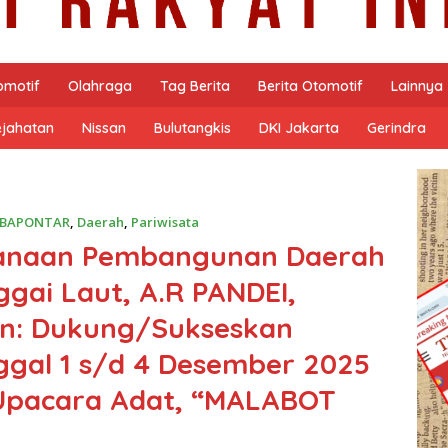
omotif
Olahraga
Tag Berita
Berita Otomotif
Lainnya
ejahatan
Nissan
Bulutangkis
DKI Jakarta
Gerindra
BAPONTAR
,
Daerah
,
Pariwisata
canaan Pembangunan Daerah
gai Laut, A.R PANDEI,
an: Dukung/Sukseskan
ggal 1 s/d 4 Desember 2025
Upacara Adat, “MALABOT