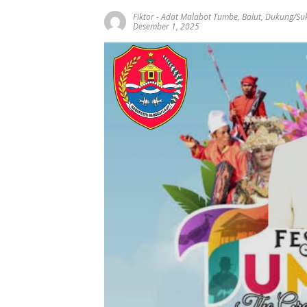
Fiktor
-
Adat Malabot Tumbe
,
Balut
,
Dukung/Su
Desember 1, 2025