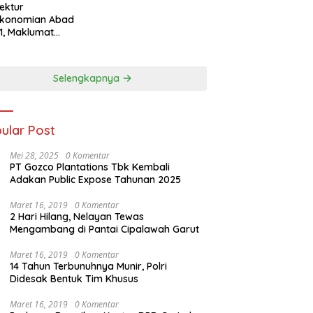
tektur
ekonomian Abad
1, Maklumat
eka Barat, dan
n Panjang Menuju
aulatan Ekonomi
Selengkapnya
ular Post
Mei 28, 2025
0 Komentar
PT Gozco Plantations Tbk Kembali
Adakan Public Expose Tahunan 2025
Maret 16, 2019
0 Komentar
2 Hari Hilang, Nelayan Tewas
Mengambang di Pantai Cipalawah Garut
Maret 16, 2019
0 Komentar
14 Tahun Terbunuhnya Munir, Polri
Didesak Bentuk Tim Khusus
Maret 16, 2019
0 Komentar