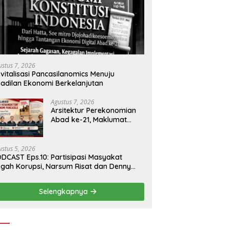
ustus 7, 2026
vitalisasi Pancasilanomics Menuju
adilan Ekonomi Berkelanjutan
Agustus 7, 2026
Arsitektur Perekonomian
Abad ke-21, Maklumat
Merdeka Barat, dan Jalan
Panjang Menuju
Kedaulatan Ekonomi
ustus 5, 2026
DCAST Eps.10: Partisipasi Masyakat
gah Korupsi, Narsum Risat dan Denny
santo.SH
Selengkapnya