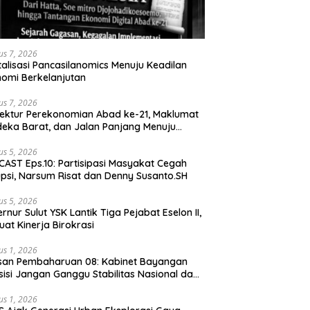
us 7, 2026
talisasi Pancasilanomics Menuju Keadilan
omi Berkelanjutan
us 7, 2026
tektur Perekonomian Abad ke-21, Maklumat
eka Barat, dan Jalan Panjang Menuju
aulatan Ekonomi
us 5, 2026
AST Eps.10: Partisipasi Masyakat Cegah
psi, Narsum Risat dan Denny Susanto.SH
us 5, 2026
lut YSK Lantik Tiga Pejabat Eselon II,
uat Kinerja Birokrasi
us 1, 2026
san Pembaharuan 08: Kabinet Bayangan
isi Jangan Ganggu Stabilitas Nasional dan
ram Asta Cita Prabowo-Gibran
us 1, 2026