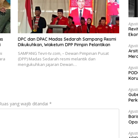
Agust
Revi
Ekon
as
DPC dan DPAC Madas Sedarah Sampang Resmi
i
Dikukuhkan, Waketum DPP Pimpin Pelantikan
Agust
Arsi
ni
SAMPANG Tevri-tv.com, – Dewan Pimpinan Pusat
Merd
ara
(DPP) Madas Sedarah resmi melantik dan
Ked
mengukuhkan jajaran Dewan…
Agust
PODC
Koru
Agust
Gubernur Su
Perk
Ruas yang wajib ditandai
*
Agust
Bari
Opos
Prog
Agust