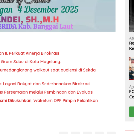
Ag
Re
Ke
abat Eselon II, Perkuat Kinerja Birokrasi
46 Gram Sabu di Kota Magelang.
 Sumedanglarang walkout saat audiensi di Sekda
uk Layani Rakyat dan Sederhanakan Birokrasi
Ag
PO
as Persemaian melalui Pembinaan dan Evaluasi
Ce
mi Dikukuhkan, Waketum DPP Pimpin Pelantikan
Su