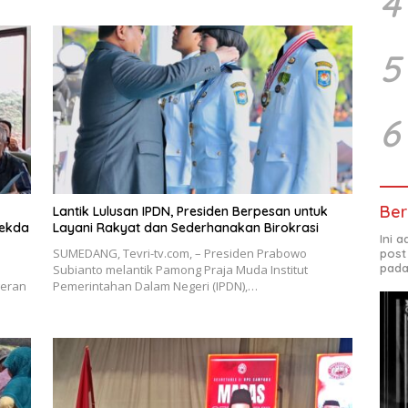
4
5
6
Ber
Lantik Lulusan IPDN, Presiden Berpesan untuk
Sekda
Layani Rakyat dan Sederhanakan Birokrasi
Ini 
SUMEDANG, Tevri-tv.com, – Presiden Prabowo
post
pada
Subianto melantik Pamong Praja Muda Institut
geran
Pemerintahan Dalam Negeri (IPDN),…