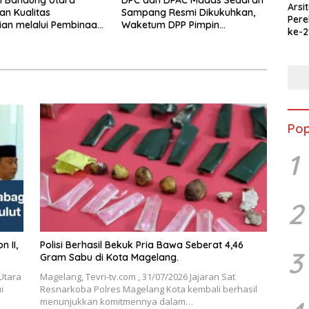
i Bandung Utara
DPC dan DPAC Madas Sedarah
Arsi
an Kualitas
Sampang Resmi Dikukuhkan,
Per
an melalui Pembinaan
Waketum DPP Pimpin
ke-2
uasi
Pelantikan
Merd
Jala
Ked
Pop
1
2
Polisi Berhasil Bekuk Pria Bawa Seberat 4,46
3
Gram Sabu di Kota Magelang.
Utara
Magelang, Tevri-tv.com , 31/07/2026 Jajaran Sat
i
Resnarkoba Polres Magelang Kota kembali berhasil
menunjukkan komitmennya dalam…