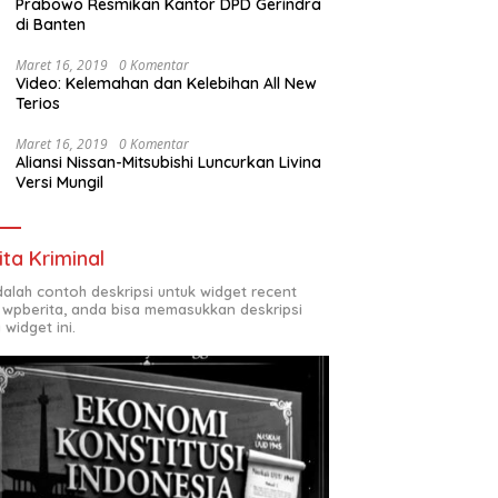
Prabowo Resmikan Kantor DPD Gerindra
di Banten
Maret 16, 2019
0 Komentar
Video: Kelemahan dan Kelebihan All New
Terios
Maret 16, 2019
0 Komentar
Aliansi Nissan-Mitsubishi Luncurkan Livina
Versi Mungil
ita Kriminal
adalah contoh deskripsi untuk widget recent
 wpberita, anda bisa memasukkan deskripsi
 widget ini.