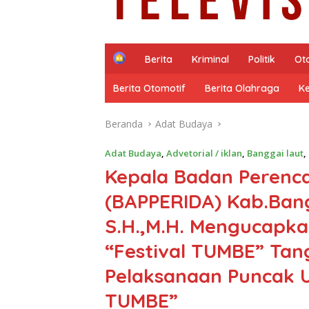
H
Berita
Kriminal
Politik
Ot
o
m
Berita Otomotif
Berita Olahraga
K
e
Beranda
Adat Budaya
Adat Budaya
,
Advetorial / iklan
,
Banggai laut
,
Kepala Badan Peren
(BAPPERIDA) Kab.Bang
S.H.,M.H. Mengucapk
“Festival TUMBE” Tan
Pelaksanaan Puncak 
TUMBE”