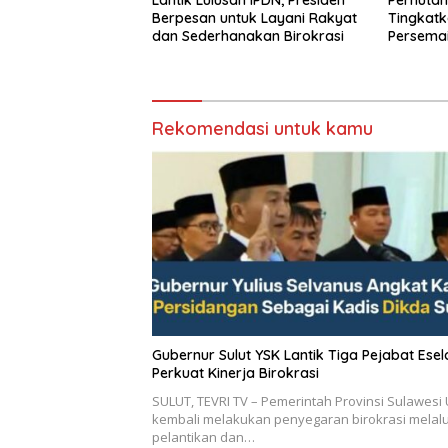
Lantik Lulusan IPDN, Presiden
Perhutan
Berpesan untuk Layani Rakyat
Tingkatk
dan Sederhanakan Birokrasi
Persemai
dan Eval
Rekomendasi untuk kamu
Gubernur Sulut YSK Lantik Tiga Pejabat Eselon II,
Perkuat Kinerja Birokrasi
SULUT, TEVRI TV – Pemerintah Provinsi Sulawesi 
kembali melakukan penyegaran birokrasi melalu
pelantikan dan…