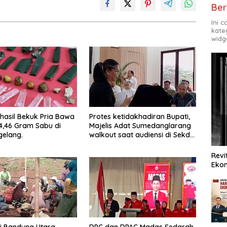
Ber
Ini 
kate
widg
rhasil Bekuk Pria Bawa
Protes ketidakhadiran Bupati,
4,46 Gram Sabu di
Majelis Adat Sumedanglarang
elang.
walkout saat audiensi di Sekda
Sumedang
Revi
Ekon