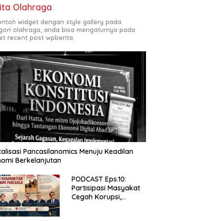
ita Olahraga
contoh widget dengan style gallery pada
gori olahraga, anda bisa mengaturnya pada
et recent post wpberita.
talisasi Pancasilanomics Menuju Keadilan
omi Berkelanjutan
PODCAST Eps.10:
Partisipasi Masyakat
Cegah Korupsi,
Narsum Risat dan
Denny Susanto.SH