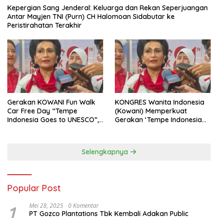
Kepergian Sang Jenderal: Keluarga dan Rekan Seperjuangan
Antar Mayjen TNI (Purn) CH Halomoan Sidabutar ke
Peristirahatan Terakhir
Gerakan KOWANI Fun Walk
KONGRES Wanita Indonesia
Car Free Day “Tempe
(Kowani) Memperkuat
Indonesia Goes to UNESCO”,
Gerakan ‘Tempe Indonesia
Dorong Warisan Kuliner
Goes to Unesco”
Nusantara Mendunia
Selengkapnya
Popular Post
1
Mei 28, 2025
0 Komentar
PT Gozco Plantations Tbk Kembali Adakan Public