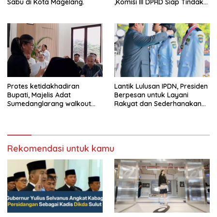
Sabu di Kota Magelang.
,Komisi III DPRD Siap Tindak
Tegas Jika Terbukti Bersalah
Protes ketidakhadiran
Lantik Lulusan IPDN, Presiden
Bupati, Majelis Adat
Berpesan untuk Layani
Sumedanglarang walkout
Rakyat dan Sederhanakan
saat audiensi di Sekda
Birokrasi
Sumedang
Rekomendasi untuk kamu