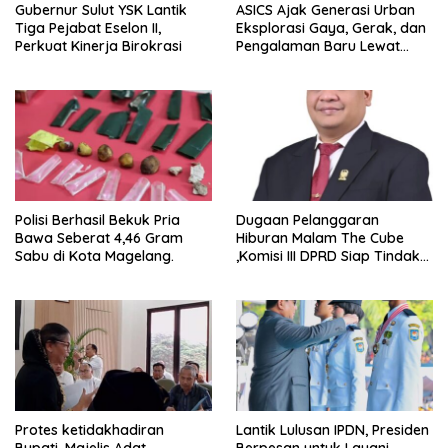
Gubernur Sulut YSK Lantik
ASICS Ajak Generasi Urban
Tiga Pejabat Eselon II,
Eksplorasi Gaya, Gerak, dan
Perkuat Kinerja Birokrasi
Pengalaman Baru Lewat
GEL-STRATUS MC™ Pop Up
Experience
Polisi Berhasil Bekuk Pria
Dugaan Pelanggaran
Bawa Seberat 4,46 Gram
Hiburan Malam The Cube
Sabu di Kota Magelang.
,Komisi III DPRD Siap Tindak
Tegas Jika Terbukti Bersalah
Protes ketidakhadiran
Lantik Lulusan IPDN, Presiden
Bupati, Majelis Adat
Berpesan untuk Layani