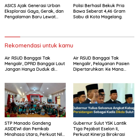
ASICS Ajak Generasi Urban
Polisi Berhasil Bekuk Pria
Eksplorasi Gaya, Gerak, dan
Bawa Seberat 4,46 Gram
Pengalaman Baru Lewat
Sabu di Kota Magelang.
GEL-STRATUS MC™ Pop Up
Experience
Rekomendasi untuk kamu
Air RSUD Banggai Tak
Air RSUD Banggai Tak
Mengalir, DPRD Banggai Laut
Mengalir, Pelayanan Pasien
Jangan Hanya Duduk di
Dipertaruhkan: Ke Mana
Ruang Paripurna
Peran PDAM Paisu Moute?
‎STP Manado Gandeng
Gubernur Sulut YSK Lantik
ASIDEWI dan Pemkab
Tiga Pejabat Eselon II,
Minahasa Utara, Perkuat Nilai
Perkuat Kinerja Birokrasi