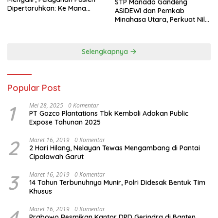
‎STP Manado Gandeng
Dipertaruhkan: Ke Mana
ASIDEWI dan Pemkab
Peran PDAM Paisu Moute?
Minahasa Utara, Perkuat Nilai
Jual UMKM Desa Wisata
Dimembe
Selengkapnya
Popular Post
1
Mei 28, 2025
0 Komentar
PT Gozco Plantations Tbk Kembali Adakan Public
Expose Tahunan 2025
2
Maret 16, 2019
0 Komentar
2 Hari Hilang, Nelayan Tewas Mengambang di Pantai
Cipalawah Garut
3
Maret 16, 2019
0 Komentar
14 Tahun Terbunuhnya Munir, Polri Didesak Bentuk Tim
Khusus
4
Maret 16, 2019
0 Komentar
Prabowo Resmikan Kantor DPD Gerindra di Banten