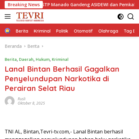
Langsung
Breaking News
‎STP Manado Gandeng ASIDEWI dan Pemkab Minahasa Uta
ke
konten
Home
Berita
Kriminal
Politik
Otomotif
Olahraga
Tag Ber
Beranda
Berita
Berita
,
Daerah
,
Hukum
,
Kriminal
Lanal Bintan Berhasil Gagalkan
Penyelundupan Narkotika di
Perairan Selat Riau
Rusli
Oktober 8, 2025
TNI AL, Bintan,Tevri-tv.com,- Lanal Bintan berhasil