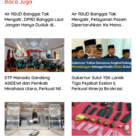
Baca Juga
Air RSUD Banggai Tak
Air RSUD Banggai Tak
Mengalir, DPRD Banggai Laut
Mengalir, Pelayanan Pasien
Jangan Hanya Duduk di
Dipertaruhkan: Ke Mana
Ruang Paripurna
Peran PDAM Paisu Moute?
‎STP Manado Gandeng
Gubernur Sulut YSK Lantik
ASIDEWI dan Pemkab
Tiga Pejabat Eselon II,
Minahasa Utara, Perkuat Nilai
Perkuat Kinerja Birokrasi
Jual UMKM Desa Wisata
Dimembe