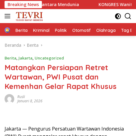
Langsung
usantara Mendunia
Breaking News
KONGRES Wanita Indonesia (Kowani)
ke
konten
Home
Berita
Kriminal
Politik
Otomotif
Olahraga
Tag Ber
Beranda
Berita
Berita
,
Jakarta
,
Uncategorized
Matangkan Persiapan Retret
Wartawan, PWI Pusat dan
Kemenhan Gelar Rapat Khusus
Rusli
Januari 8, 2026
Jakarta — Pengurus Persatuan Wartawan Indonesia