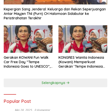
Kepergian Sang Jenderal: Keluarga dan Rekan Seperjuangan
Antar Mayjen TNI (Purn) CH Halomoan Sidabutar ke
Peristirahatan Terakhir
Gerakan KOWANI Fun Walk
KONGRES Wanita Indonesia
Car Free Day “Tempe
(Kowani) Memperkuat
Indonesia Goes to UNESCO”,
Gerakan ‘Tempe Indonesia
Dorong Warisan Kuliner
Goes to Unesco”
Nusantara Mendunia
Selengkapnya
Popular Post
Mei 28, 2025
0 Komentar