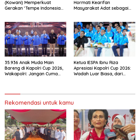
(Kowani) Memperkuat
Hormati Kearifan
Gerakan ‘Tempe Indonesia
Masyarakat Adat sebagai
Goes to Unesco”
Solusi Krisis Lingkungan
35.936 Anak Muda Main
Ketua IESPA Ibnu Riza
Bareng di Kapolri Cup 2026,
Apresiasi Kapolri Cup 2026:
Wakapolri: Jangan Cuma
Wadah Luar Biasa, dari
Jadi Penonton, Jadilah
Polres hingga Panggung
Talenta Digital
Nasional
Rekomendasi untuk kamu