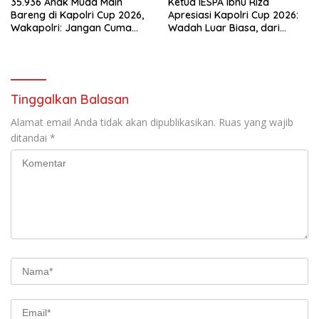
35.936 Anak Muda Main
Ketua IESPA Ibnu Riza
Bareng di Kapolri Cup 2026,
Apresiasi Kapolri Cup 2026:
Wakapolri: Jangan Cuma
Wadah Luar Biasa, dari
Jadi Penonton, Jadilah
Polres hingga Panggung
Talenta Digital
Nasional
Tinggalkan Balasan
Alamat email Anda tidak akan dipublikasikan.
Ruas yang wajib
ditandai
*