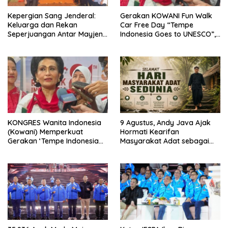
Kepergian Sang Jenderal:
Gerakan KOWANI Fun Walk
Keluarga dan Rekan
Car Free Day “Tempe
Seperjuangan Antar Mayjen
Indonesia Goes to UNESCO”,
TNI (Purn) CH Halomoan
Dorong Warisan Kuliner
Sidabutar ke Peristirahatan
Nusantara Mendunia
Terakhir
KONGRES Wanita Indonesia
9 Agustus, Andy Java Ajak
(Kowani) Memperkuat
Hormati Kearifan
Gerakan ‘Tempe Indonesia
Masyarakat Adat sebagai
Goes to Unesco”
Solusi Krisis Lingkungan