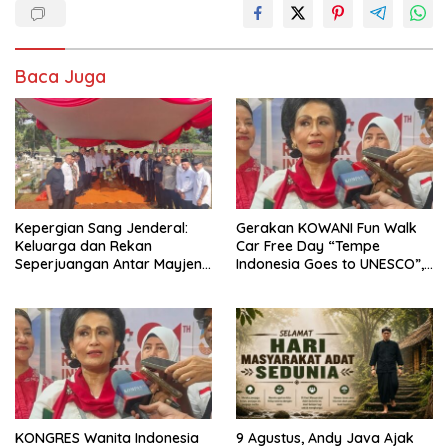
Baca Juga
Kepergian Sang Jenderal:
Gerakan KOWANI Fun Walk
Keluarga dan Rekan
Car Free Day “Tempe
Seperjuangan Antar Mayjen
Indonesia Goes to UNESCO”,
TNI (Purn) CH Halomoan
Dorong Warisan Kuliner
Sidabutar ke Peristirahatan
Nusantara Mendunia
Terakhir
KONGRES Wanita Indonesia
9 Agustus, Andy Java Ajak