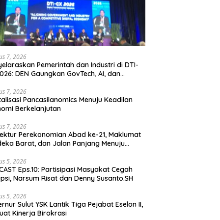
us 7, 2026
elaraskan Pemerintah dan Industri di DTI-
026: DEN Gaungkan GovTech, AI, dan
anan Holistik untuk Ekonomi Digital yang
etitif
us 7, 2026
talisasi Pancasilanomics Menuju Keadilan
omi Berkelanjutan
us 7, 2026
tektur Perekonomian Abad ke-21, Maklumat
eka Barat, dan Jalan Panjang Menuju
aulatan Ekonomi
us 5, 2026
AST Eps.10: Partisipasi Masyakat Cegah
psi, Narsum Risat dan Denny Susanto.SH
us 5, 2026
lut YSK Lantik Tiga Pejabat Eselon II,
uat Kinerja Birokrasi