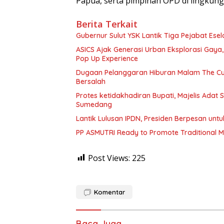
Papua, serta pimpinan OPD di lingkun
Berita Terkait
Gubernur Sulut YSK Lantik Tiga Pej
ASICS Ajak Generasi Urban Eksplorasi Gay
Pop Up Experience
Dugaan Pelanggaran Hiburan Malam The Cube
Bersalah
Protes ketidakhadiran Bupati, Majelis Adat
Sumedang
Lantik Lulusan IPDN, Presiden Berpesan unt
PP ASMUTRI Ready to Promote Traditional Mua
Post Views:
225
Komentar
Baca Juga