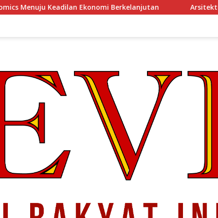
nomi Berkelanjutan
Arsitektur Perekonomian Abad ke-