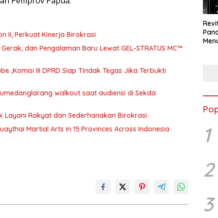
gan Pemprov Papua.
Revi
Panc
abat Eselon II, Perkuat Kinerja Birokrasi
Menu
a, Gerak, dan Pengalaman Baru Lewat GEL-STRATUS MC™
Eko
Berk
 ,Komisi III DPRD Siap Tindak Tegas Jika Terbukti
 Sumedanglarang walkout saat audiensi di Sekda
Pop
uk Layani Rakyat dan Sederhanakan Birokrasi
1
ythai Martial Arts in 15 Provinces Across Indonesia
2
3