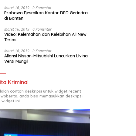
Maret 16, 2019
0 Komentar
Prabowo Resmikan Kantor DPD Gerindra
di Banten
Maret 16, 2019
0 Komentar
Video: Kelemahan dan Kelebihan All New
Terios
Maret 16, 2019
0 Komentar
Aliansi Nissan-Mitsubishi Luncurkan Livina
Versi Mungil
ita Kriminal
adalah contoh deskripsi untuk widget recent
 wpberita, anda bisa memasukkan deskripsi
 widget ini.