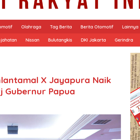
omotif
Olahraga
Tag Berita
Berita Otomotif
Lainnya
ejahatan
Nissan
Bulutangkis
DKI Jakarta
Gerindra
lantamal X Jayapura Naik
Pj Gubernur Papua