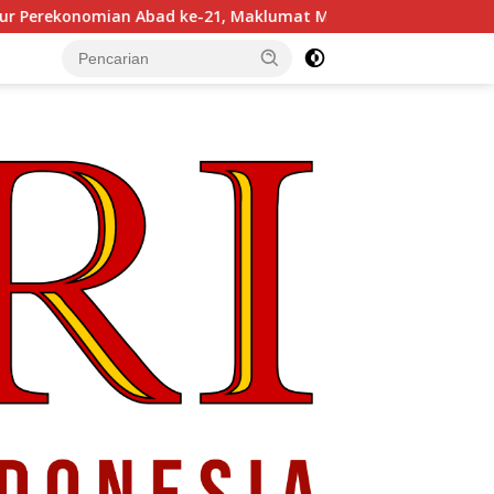
21, Maklumat Merdeka Barat, dan Jalan Panjang Menuju Kedaul