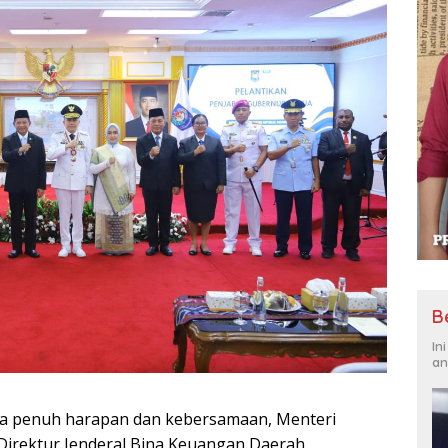
B
In
an
na penuh harapan dan kebersamaan, Menteri
 Direktur Jenderal Bina Keuangan Daerah