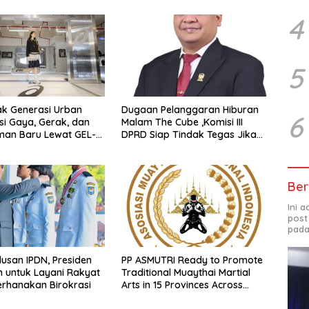
4
5
ak Generasi Urban
Dugaan Pelanggaran Hiburan
6
si Gaya, Gerak, dan
Malam The Cube ,Komisi III
man Baru Lewat GEL-
DPRD Siap Tindak Tegas Jika
 MC™ Pop Up
Terbukti Bersalah
ce
Ber
Ini 
post
pada
lusan IPDN, Presiden
PP ASMUTRI Ready to Promote
 untuk Layani Rakyat
Traditional Muaythai Martial
rhanakan Birokrasi
Arts in 15 Provinces Across
Indonesia