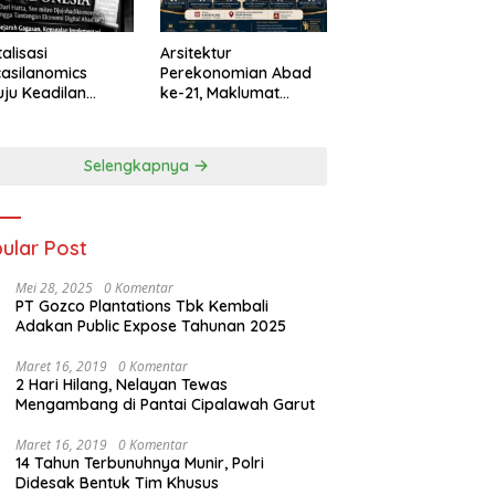
talisasi
Arsitektur
asilanomics
Perekonomian Abad
ju Keadilan
ke-21, Maklumat
nomi
Merdeka Barat, dan
elanjutan
Jalan Panjang Menuju
Kedaulatan Ekonomi
Selengkapnya
ular Post
Mei 28, 2025
0 Komentar
PT Gozco Plantations Tbk Kembali
Adakan Public Expose Tahunan 2025
Maret 16, 2019
0 Komentar
2 Hari Hilang, Nelayan Tewas
Mengambang di Pantai Cipalawah Garut
Maret 16, 2019
0 Komentar
14 Tahun Terbunuhnya Munir, Polri
Didesak Bentuk Tim Khusus