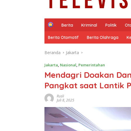
H
Berita
Kriminal
Politik
Ot
o
m
Berita Otomotif
Berita Olahraga
K
e
Beranda
Jakarta
Jakarta
,
Nasional
,
Pemerintahan
Mendagri Doakan Dan
Pangkat saat Lantik 
Rusli
Juli 8, 2025