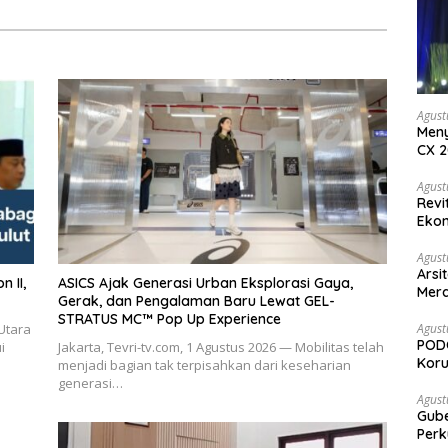
Agust
Meny
CX 2
Keam
Komp
Agust
Revi
Ekon
Agust
Arsi
ASICS Ajak Generasi Urban Eksplorasi Gaya,
Merd
Gerak, dan Pengalaman Baru Lewat GEL-
Ked
STRATUS MC™ Pop Up Experience
Agust
Utara
PODC
i
Jakarta, Tevri-tv.com, 1 Agustus 2026 — Mobilitas telah
Koru
menjadi bagian tak terpisahkan dari keseharian
generasi…
Agust
Gubernur Su
Perk