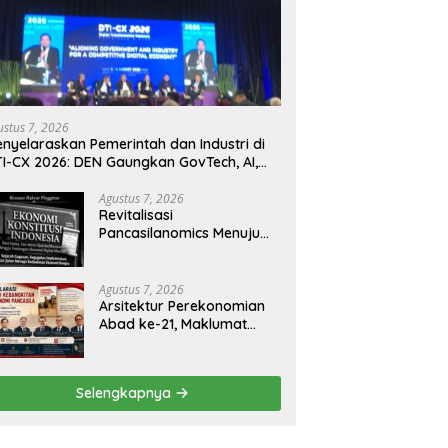
ustus 7, 2026
nyelaraskan Pemerintah dan Industri di
I-CX 2026: DEN Gaungkan GovTech, AI,
n Keamanan Holistik untuk Ekonomi
gital yang Kompetitif
Agustus 7, 2026
Revitalisasi
Pancasilanomics Menuju
Keadilan Ekonomi
Berkelanjutan
Agustus 7, 2026
Arsitektur Perekonomian
Abad ke-21, Maklumat
Merdeka Barat, dan Jalan
Panjang Menuju
Kedaulatan Ekonomi
Selengkapnya