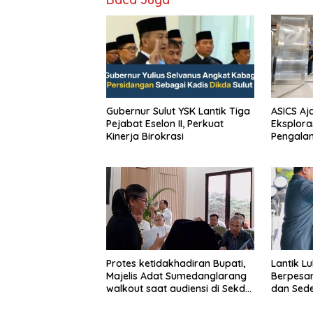
Gubernur Sulut YSK Lantik Tiga
ASICS Aj
Pejabat Eselon II, Perkuat
Eksplora
Kinerja Birokrasi
Pengala
STRATUS
Experien
Protes ketidakhadiran Bupati,
Lantik Lu
Majelis Adat Sumedanglarang
Berpesan
walkout saat audiensi di Sekda
dan Sede
Sumedang