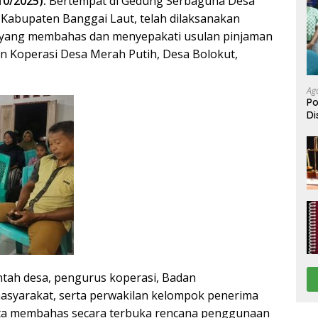
10/2025).
Bertempat di Gedung Serbaguna Desa
Kabupaten Banggai Laut, telah dilaksanakan
yang membahas dan menyepakati usulan pinjaman
 Koperasi Desa Merah Putih, Desa Bolokut,
Ag
Po
Di
Be
intah desa, pengurus koperasi, Badan
asyarakat, serta perwakilan kelompok penerima
rta membahas secara terbuka rencana penggunaan