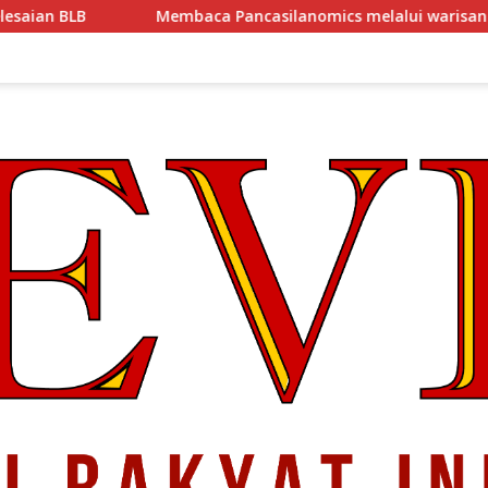
a Pancasilanomics melalui warisan Sumitro dan urgensi UU P