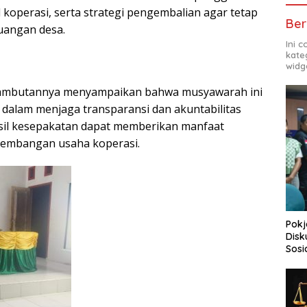
operasi, serta strategi pengembalian agar tetap
Ber
uangan desa.
Ini 
kate
widg
 sambutannya menyampaikan bahwa musyawarah ini
alam menjaga transparansi dan akuntabilitas
asil kesepakatan dapat memberikan manfaat
gembangan usaha koperasi.
Pokj
Disk
Sosi