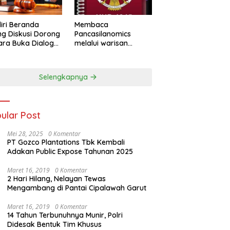
iri Beranda
Membaca
g Diskusi Dorong
Pancasilanomics
ra Buka Dialog
melalui warisan
m Penyelesaian
Sumitro dan urgensi
UU Perekonomian
Nasional
Selengkapnya
ular Post
Mei 28, 2025
0 Komentar
PT Gozco Plantations Tbk Kembali
Adakan Public Expose Tahunan 2025
Maret 16, 2019
0 Komentar
2 Hari Hilang, Nelayan Tewas
Mengambang di Pantai Cipalawah Garut
Maret 16, 2019
0 Komentar
14 Tahun Terbunuhnya Munir, Polri
Didesak Bentuk Tim Khusus