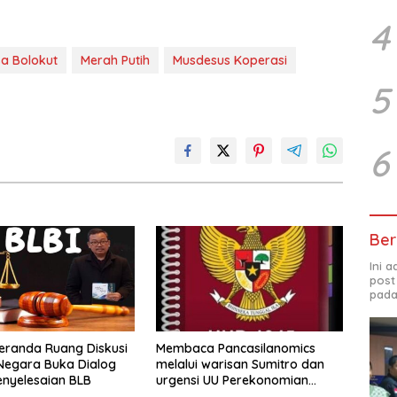
4
a Bolokut
Merah Putih
Musdesus Koperasi
5
6
Ber
Ini 
post
pada
Beranda Ruang Diskusi
Membaca Pancasilanomics
Negara Buka Dialog
melalui warisan Sumitro dan
nyelesaian BLB
urgensi UU Perekonomian
Nasional