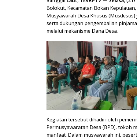
Banggai Laut, TEVRI-TV — Selasa, (21/
Bolokut, Kecamatan Bokan Kepulauan, 
Musyawarah Desa Khusus (Musdesus) 
serta dukungan pengembalian pinjaman
melalui mekanisme Dana Desa.
Kegiatan tersebut dihadiri oleh pemer
Permusyawaratan Desa (BPD), tokoh m
manfaat. Dalam musyawarah ini, pese