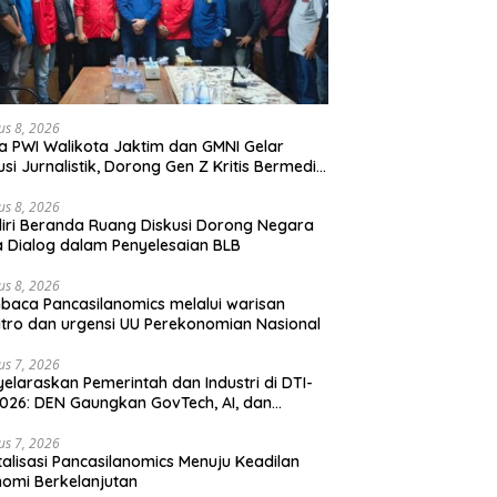
us 8, 2026
a PWI Walikota Jaktim dan GMNI Gelar
usi Jurnalistik, Dorong Gen Z Kritis Bermedia
al
us 8, 2026
iri Beranda Ruang Diskusi Dorong Negara
 Dialog dalam Penyelesaian BLB
us 8, 2026
aca Pancasilanomics melalui warisan
tro dan urgensi UU Perekonomian Nasional
us 7, 2026
elaraskan Pemerintah dan Industri di DTI-
026: DEN Gaungkan GovTech, AI, dan
anan Holistik untuk Ekonomi Digital yang
etitif
us 7, 2026
talisasi Pancasilanomics Menuju Keadilan
omi Berkelanjutan