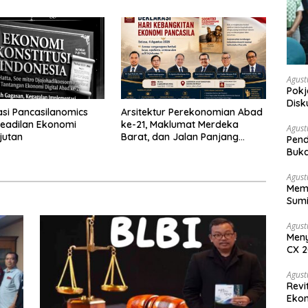
Agust
Pokj
Disk
sasi Pancasilanomics
Arsitektur Perekonomian Abad
Sosi
eadilan Ekonomi
ke-21, Maklumat Merdeka
Agust
jutan
Barat, dan Jalan Panjang
Pend
Menuju Kedaulatan Ekonomi
Buka
Agust
Memb
Sumi
Agust
Meny
CX 2
Keam
Komp
Agust
Revi
Ekon