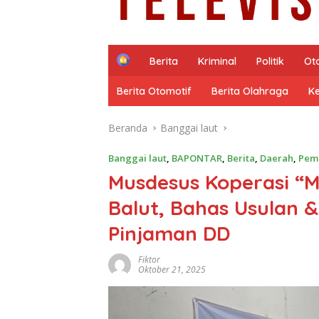
H
Berita
Kriminal
Politik
Ot
o
m
Berita Otomotif
Berita Olahraga
K
e
Beranda
Banggai laut
Banggai laut
,
BAPONTAR
,
Berita
,
Daerah
,
Pem
Musdesus Koperasi “M
Balut, Bahas Usulan
Pinjaman DD
Fiktor
Oktober 21, 2025