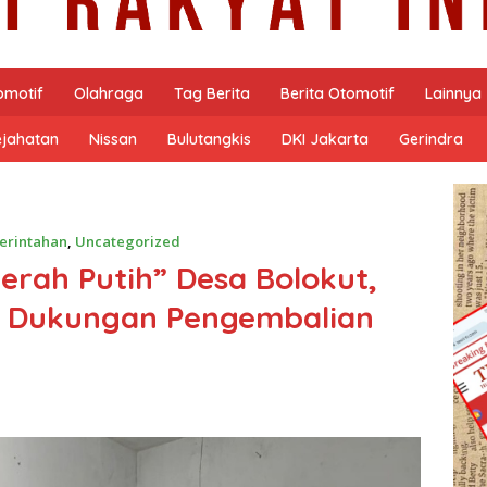
omotif
Olahraga
Tag Berita
Berita Otomotif
Lainnya
ejahatan
Nissan
Bulutangkis
DKI Jakarta
Gerindra
erintahan
,
Uncategorized
erah Putih” Desa Bolokut,
 & Dukungan Pengembalian