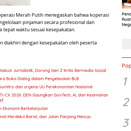
Pend
Koperasi Merah Putih menegaskan bahwa koperasi
Ruan
gelolaan pinjaman secara profesional dan
Nega
tepat waktu sesuai kesepakatan.
dala
BLB
n diakhiri dengan kesepakatan oleh peserta
Pop
skusi Jurnalistik, Dorong Gen Z Kritis Bermedia Sosial
1
ara Buka Dialog dalam Penyelesaian BLB
Sumitro dan urgensi UU Perekonomian Nasional
 DTI-CX 2026: DEN Gaungkan GovTech, AI, dan Keamanan
2
if
an Ekonomi Berkelanjutan
umat Merdeka Barat, dan Jalan Panjang Menuju
3