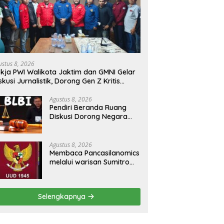
ustus 8, 2026
kja PWI Walikota Jaktim dan GMNI Gelar
skusi Jurnalistik, Dorong Gen Z Kritis
rmedia Sosial
Agustus 8, 2026
Pendiri Beranda Ruang
Diskusi Dorong Negara
Buka Dialog dalam
Penyelesaian BLB
Agustus 8, 2026
Membaca Pancasilanomics
melalui warisan Sumitro
dan urgensi UU
Perekonomian Nasional
Selengkapnya