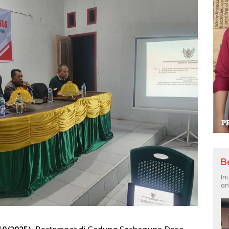
B
In
an