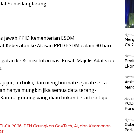
 Adat Sumedanglarang.
Agust
atas jawab PPID Kementerian ESDM
Meny
CX 2
rat Keberatan ke Atasan PPID ESDM dalam 30 hari
Keam
Komp
Agust
ugatan ke Komisi Informasi Pusat. Majelis Adat siap
Revi
Ekon
.
Agust
Arsi
es jujur, terbuka, dan menghormati sejarah serta
Merd
an hanya mungkin jika semua data terang-
Ked
Karena gunung yang diam bukan berarti setuju
Agust
PODC
Koru
Agust
Gubernur Su
 DTI-CX 2026: DEN Gaungkan GovTech, AI, dan Keamanan
Perk
if