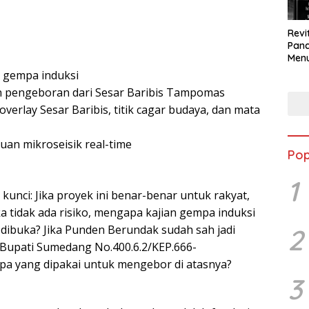
Revi
Panc
Menu
Eko
ko gempa induksi
Berk
n pengeboran dari Sesar Baribis Tampomas
overlay Sesar Baribis, titik cagar budaya, dan mata
uan mikroseisik real-time
Pop
1
kunci: Jika proyek ini benar-benar untuk rakyat,
a tidak ada risiko, mengapa kajian gempa induksi
k dibuka? Jika Punden Berundak sudah sah jadi
2
Bupati Sumedang No.400.6.2/KEP.666-
 yang dipakai untuk mengebor di atasnya?
3