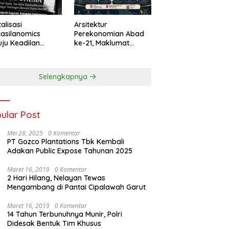
talisasi
Arsitektur
asilanomics
Perekonomian Abad
ju Keadilan
ke-21, Maklumat
nomi
Merdeka Barat, dan
elanjutan
Jalan Panjang Menuju
Kedaulatan Ekonomi
Selengkapnya
ular Post
Mei 28, 2025
0 Komentar
PT Gozco Plantations Tbk Kembali
Adakan Public Expose Tahunan 2025
Maret 16, 2019
0 Komentar
2 Hari Hilang, Nelayan Tewas
Mengambang di Pantai Cipalawah Garut
Maret 16, 2019
0 Komentar
14 Tahun Terbunuhnya Munir, Polri
Didesak Bentuk Tim Khusus