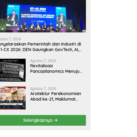
ustus 7, 2026
nyelaraskan Pemerintah dan Industri di
I-CX 2026: DEN Gaungkan GovTech, AI,
n Keamanan Holistik untuk Ekonomi
gital yang Kompetitif
Agustus 7, 2026
Revitalisasi
Pancasilanomics Menuju
Keadilan Ekonomi
Berkelanjutan
Agustus 7, 2026
Arsitektur Perekonomian
Abad ke-21, Maklumat
Merdeka Barat, dan Jalan
Panjang Menuju
Kedaulatan Ekonomi
Selengkapnya