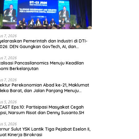
us 7, 2026
elaraskan Pemerintah dan Industri di DTI-
026: DEN Gaungkan GovTech, AI, dan
anan Holistik untuk Ekonomi Digital yang
etitif
us 7, 2026
talisasi Pancasilanomics Menuju Keadilan
omi Berkelanjutan
us 7, 2026
tektur Perekonomian Abad ke-21, Maklumat
eka Barat, dan Jalan Panjang Menuju
aulatan Ekonomi
us 5, 2026
AST Eps.10: Partisipasi Masyakat Cegah
psi, Narsum Risat dan Denny Susanto.SH
us 5, 2026
lut YSK Lantik Tiga Pejabat Eselon II,
uat Kinerja Birokrasi