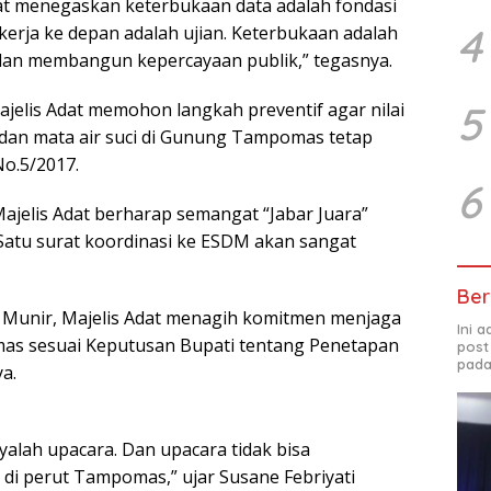
at menegaskan keterbukaan data adalah fondasi
4
i kerja ke depan adalah ujian. Keterbukaan adalah
dan membangun kepercayaan publik,” tegasnya.
5
jelis Adat memohon langkah preventif agar nilai
 dan mata air suci di Gunung Tampomas tetap
o.5/2017.
6
ajelis Adat berharap semangat “Jabar Juara”
 Satu surat koordinasi ke ESDM akan sangat
Ber
Munir, Majelis Adat menagih komitmen menjaga
Ini 
mas sesuai Keputusan Bupati tentang Penetapan
post
pada
a.
yalah upacara. Dan upacara tidak bisa
di perut Tampomas,” ujar Susane Febriyati