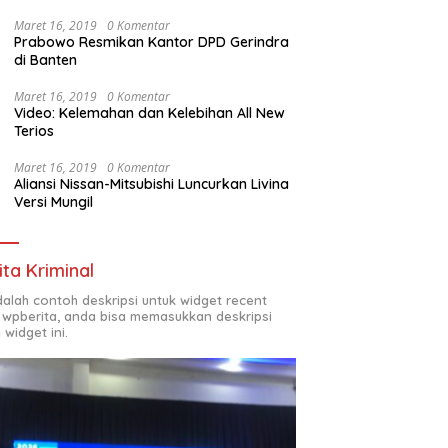
Maret 16, 2019
0 Komentar
Prabowo Resmikan Kantor DPD Gerindra
di Banten
Maret 16, 2019
0 Komentar
Video: Kelemahan dan Kelebihan All New
Terios
Maret 16, 2019
0 Komentar
Aliansi Nissan-Mitsubishi Luncurkan Livina
Versi Mungil
ita Kriminal
adalah contoh deskripsi untuk widget recent
 wpberita, anda bisa memasukkan deskripsi
 widget ini.