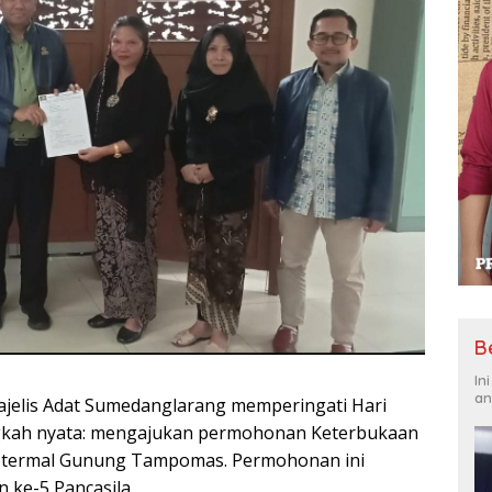
B
In
an
jelis Adat Sumedanglarang memperingati Hari
angkah nyata: mengajukan permohonan Keterbukaan
geotermal Gunung Tampomas. Permohonan ini
 ke-5 Pancasila.