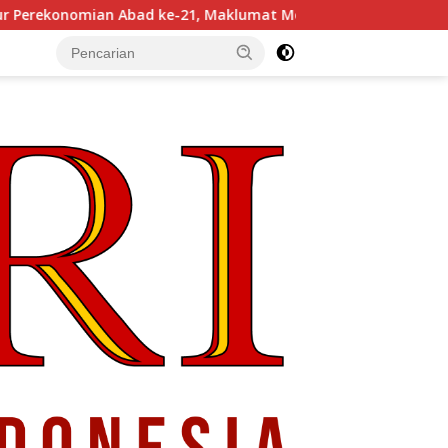
ke-21, Maklumat Merdeka Barat, dan Jalan Panjang Menuju Ked