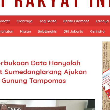
omotif
Olahraga
Tag Berita
Berita Otomotif
Lainnya
ejahatan
Nissan
Bulutangkis
DKI Jakarta
Gerindra
terbukaan Data Hanyalah
at Sumedanglarang Ajukan
al Gunung Tampomas