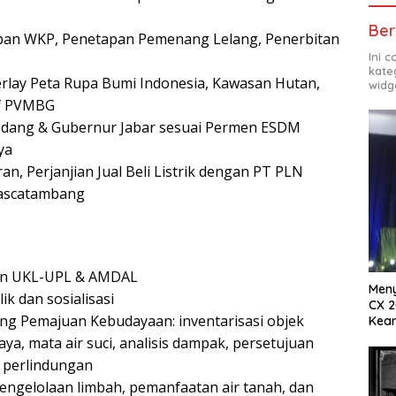
Ber
pan WKP, Penetapan Pemenang Lelang, Penerbitan
Ini 
kate
ay Peta Rupa Bumi Indonesia, Kawasan Hutan,
widg
if PVMBG
edang & Gubernur Jabar sesuai Permen ESDM
ya
n, Perjanjian Jual Beli Listrik dengan PT PLN
pascatambang
an UKL-UPL & AMDAL
Meny
ik dan sosialisasi
CX 2
ng Pemajuan Kebudayaan: inventarisasi objek
Keam
Komp
a, mata air suci, analisis dampak, persetujuan
 perlindungan
pengelolaan limbah, pemanfaatan air tanah, dan