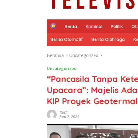
H
Berita
Kriminal
Politik
Ot
o
m
Berita Otomotif
Berita Olahraga
K
e
Beranda
Uncategorized
Uncategorized
“Pancasila Tanpa Ke
Upacara”: Majelis Ad
KIP Proyek Geoterm
Rusli
Juni 2, 2026