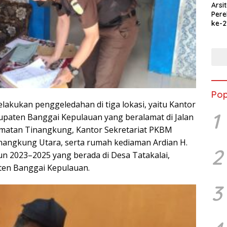
Arsi
Per
ke-2
Merd
Jala
Ked
Pop
lakukan penggeledahan di tiga lokasi, yaitu Kantor
1
paten Banggai Kepulauan yang beralamat di Jalan
camatan Tinangkung, Kantor Sekretariat PKBM
inangkung Utara, serta rumah kediaman Ardian H.
2
 2023–2025 yang berada di Desa Tatakalai,
en Banggai Kepulauan.
3