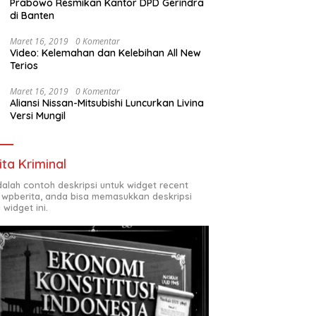
Prabowo Resmikan Kantor DPD Gerindra
di Banten
Maret 16, 2019
0 Komentar
Video: Kelemahan dan Kelebihan All New
Terios
Maret 16, 2019
0 Komentar
Aliansi Nissan-Mitsubishi Luncurkan Livina
Versi Mungil
ita Kriminal
adalah contoh deskripsi untuk widget recent
 wpberita, anda bisa memasukkan deskripsi
 widget ini.