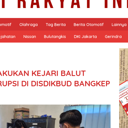
omotif
Olahraga
Tag Berita
Berita Otomotif
Lainnya
ejahatan
Nissan
Bulutangkis
DKI Jakarta
Gerindra
AKUKAN KEJARI BALUT
UPSI DI DISDIKBUD BANGKEP