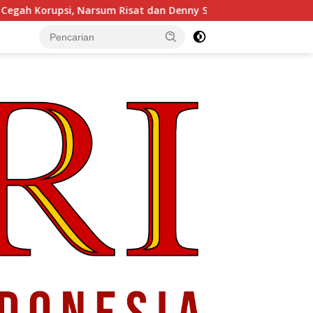
 Risat dan Denny Susanto.SH
Gubernur Sulut YSK Lantik 