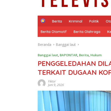
H
Berita
Kriminal
Politik
Ot
o
m
Berita Otomotif
Berita Olahraga
K
e
Beranda
Banggai laut
Banggai laut
,
BAPONTAR
,
Berita
,
Hukum
PENGGELEDAHAN DIL
TERKAIT DUGAAN KOR
Fiktor
Juni 9, 2026