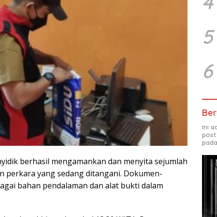
4
5
6
Ber
Ini 
post
pada
enyidik berhasil mengamankan dan menyita sejumlah
n perkara yang sedang ditangani. Dokumen-
gai bahan pendalaman dan alat bukti dalam