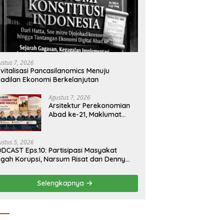
ustus 7, 2026
vitalisasi Pancasilanomics Menuju
adilan Ekonomi Berkelanjutan
Agustus 7, 2026
Arsitektur Perekonomian
Abad ke-21, Maklumat
Merdeka Barat, dan Jalan
Panjang Menuju
Kedaulatan Ekonomi
ustus 5, 2026
DCAST Eps.10: Partisipasi Masyakat
gah Korupsi, Narsum Risat dan Denny
santo.SH
Selengkapnya