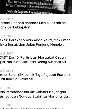
us 7, 2026
talisasi Pancasilanomics Menuju Keadilan
omi Berkelanjutan
us 7, 2026
tektur Perekonomian Abad ke-21, Maklumat
eka Barat, dan Jalan Panjang Menuju
aulatan Ekonomi
us 5, 2026
AST Eps.10: Partisipasi Masyakat Cegah
psi, Narsum Risat dan Denny Susanto.SH
us 5, 2026
lut YSK Lantik Tiga Pejabat Eselon II,
uat Kinerja Birokrasi
us 1, 2026
san Pembaharuan 08: Kabinet Bayangan
isi Jangan Ganggu Stabilitas Nasional dan
ram Asta Cita Prabowo-Gibran
us 1, 2026