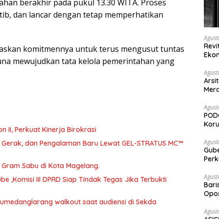
ahan berakhir pada pukul 13.30 WITA. Proses
ib, dan lancar dengan tetap memperhatikan
Agust
Revi
askan komitmennya untuk terus mengusut tuntas
Ekon
guna mewujudkan tata kelola pemerintahan yang
Agust
Arsi
Merd
Ked
Agust
PODC
Koru
abat Eselon II, Perkuat Kinerja Birokrasi
Agust
a, Gerak, dan Pengalaman Baru Lewat GEL-STRATUS MC™
Gubernur Su
Perk
46 Gram Sabu di Kota Magelang.
Agust
 ,Komisi III DPRD Siap Tindak Tegas Jika Terbukti
Bari
Opos
 Sumedanglarang walkout saat audiensi di Sekda
Prog
Agust