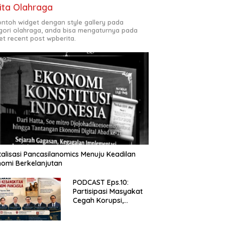
ita Olahraga
contoh widget dengan style gallery pada
gori olahraga, anda bisa mengaturnya pada
et recent post wpberita.
talisasi Pancasilanomics Menuju Keadilan
omi Berkelanjutan
PODCAST Eps.10:
Partisipasi Masyakat
Cegah Korupsi,
Narsum Risat dan
Denny Susanto.SH