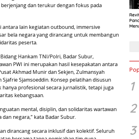
 berjenjang dan terukur dengan fokus pada
Revi
Panc
Menu
i antara lain kegiatan outbound, immersive
Eko
 dasar bela negara yang dirancang untuk membangun
Berk
idaritas peserta.
 Bidang Hankam TNI/Polri, Badar Subur,
awan PWI ini merupakan hasil kesepakatan antara
Pop
usat Akhmad Munir dan Sekjen, Zulmansyah
Sjafrie Sjamsoeddin. Konsep pelatihan disusun
1
nya profesional secara jurnalistik, tetapi juga
aritas kebangsaan.
2
guatan mental, disiplin, dan solidaritas wartawan
 dan negara,” kata Badar Subur.
3
dirancang secara inklusif dan kolektif. Seluruh
iatan bersama tanpa pemisahan tim guna