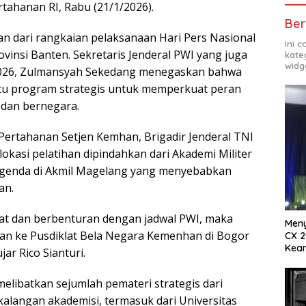
tahanan RI, Rabu (21/1/2026).
Ber
an dari rangkaian pelaksanaan Hari Pers Nasional
Ini 
vinsi Banten. Sekretaris Jenderal PWI yang juga
kate
widg
2026, Zulmansyah Sekedang menegaskan bahwa
satu program strategis untuk memperkuat peran
dan bernegara.
 Pertahanan Setjen Kemhan, Brigadir Jenderal TNI
lokasi pelatihan dipindahkan dari Akademi Militer
agenda di Akmil Magelang yang menyebabkan
an.
at dan berbenturan dengan jadwal PWI, maka
Meny
kan ke Pusdiklat Bela Negara Kemenhan di Bogor
CX 2
Keam
jar Rico Sianturi.
Komp
melibatkan sejumlah pemateri strategis dari
kalangan akademisi, termasuk dari Universitas