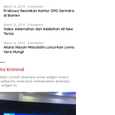
Maret 16, 2019
0 Komentar
Prabowo Resmikan Kantor DPD Gerindra
di Banten
Maret 16, 2019
0 Komentar
Video: Kelemahan dan Kelebihan All New
Terios
Maret 16, 2019
0 Komentar
Aliansi Nissan-Mitsubishi Luncurkan Livina
Versi Mungil
ita Kriminal
adalah contoh deskripsi untuk widget recent
 wpberita, anda bisa memasukkan deskripsi
 widget ini.