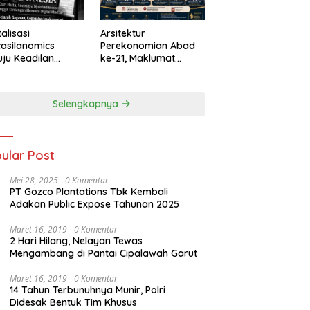
talisasi
Arsitektur
asilanomics
Perekonomian Abad
ju Keadilan
ke-21, Maklumat
nomi
Merdeka Barat, dan
elanjutan
Jalan Panjang Menuju
Kedaulatan Ekonomi
Selengkapnya
ular Post
Mei 28, 2025
0 Komentar
PT Gozco Plantations Tbk Kembali
Adakan Public Expose Tahunan 2025
Maret 16, 2019
0 Komentar
2 Hari Hilang, Nelayan Tewas
Mengambang di Pantai Cipalawah Garut
Maret 16, 2019
0 Komentar
14 Tahun Terbunuhnya Munir, Polri
Didesak Bentuk Tim Khusus