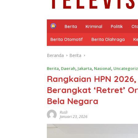
H
Berita
Kriminal
Politik
Ot
o
m
Berita Otomotif
Berita Olahraga
K
e
Beranda
Berita
Berita
,
Daerah
,
Jakarta
,
Nasional
,
Uncategori
Rangkaian HPN 2026,
Berangkat ‘Retret’ O
Bela Negara
Rusli
Januari 23, 2026