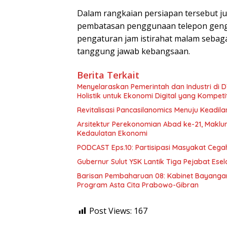
Dalam rangkaian persiapan tersebut ju
pembatasan penggunaan telepon gengg
pengaturan jam istirahat malam sebagai
tanggung jawab kebangsaan.
Berita Terkait
Menyelaraskan Pemerintah dan Industri di
Holistik untuk Ekonomi Digital yang Kompetit
Revitalisasi Pancasilanomics Menuju Keadil
Arsitektur Perekonomian Abad ke-21, Makl
Kedaulatan Ekonomi
PODCAST Eps.10: Partisipasi Masyakat Cega
Gubernur Sulut YSK Lantik Tiga Pej
Barisan Pembaharuan 08: Kabinet Bayangan
Program Asta Cita Prabowo-Gibran
Post Views:
167