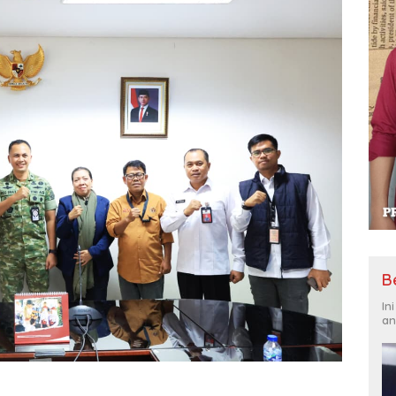
B
In
an