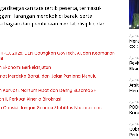
ga ditegaskan tata tertib peserta, termasuk
am, larangan merokok di barak, serta
 bagian dari pembinaan mental, disiplin, dan
Agust
Meny
CX 2
Keam
 DTI-CX 2026: DEN Gaungkan GovTech, AI, dan Keamanan
Komp
Agust
if
Revi
an Ekonomi Berkelanjutan
Ekon
umat Merdeka Barat, dan Jalan Panjang Menuju
Agust
Arsi
h Korupsi, Narsum Risat dan Denny Susanto.SH
Merd
Ked
abat Eselon II, Perkuat Kinerja Birokrasi
Agust
PODC
 Oposisi Jangan Ganggu Stabilitas Nasional dan
Koru
Agust
Gubernur Su
Perk