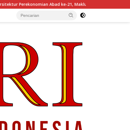
ian Abad ke-21, Maklumat Merdeka Barat, dan Jalan Panjang 