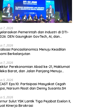
us 7, 2026
elaraskan Pemerintah dan Industri di DTI-
026: DEN Gaungkan GovTech, AI, dan
anan Holistik untuk Ekonomi Digital yang
etitif
us 7, 2026
talisasi Pancasilanomics Menuju Keadilan
omi Berkelanjutan
us 7, 2026
tektur Perekonomian Abad ke-21, Maklumat
eka Barat, dan Jalan Panjang Menuju
aulatan Ekonomi
us 5, 2026
AST Eps.10: Partisipasi Masyakat Cegah
psi, Narsum Risat dan Denny Susanto.SH
us 5, 2026
lut YSK Lantik Tiga Pejabat Eselon II,
uat Kinerja Birokrasi