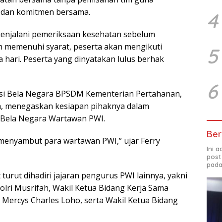
 dan komitmen bersama.
4
n menjalani pemeriksaan kesehatan sebelum
an memenuhi syarat, peserta akan mengikuti
5
a hari. Peserta yang dinyatakan lulus berhak
6
nsi Bela Negara BPSDM Kementerian Pertahanan,
ra, menegaskan kesiapan pihaknya dalam
 Bela Negara Wartawan PWI.
Ber
 menyambut para wartawan PWI,” ujar Ferry
Ini 
post
pada
urut dihadiri jajaran pengurus PWI lainnya, yakni
lri Musrifah, Wakil Ketua Bidang Kerja Sama
s Mercys Charles Loho, serta Wakil Ketua Bidang