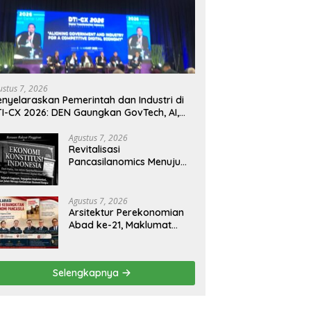
ustus 7, 2026
nyelaraskan Pemerintah dan Industri di
I-CX 2026: DEN Gaungkan GovTech, AI,
n Keamanan Holistik untuk Ekonomi
gital yang Kompetitif
Agustus 7, 2026
Revitalisasi
Pancasilanomics Menuju
Keadilan Ekonomi
Berkelanjutan
Agustus 7, 2026
Arsitektur Perekonomian
Abad ke-21, Maklumat
Merdeka Barat, dan Jalan
Panjang Menuju
Kedaulatan Ekonomi
Selengkapnya