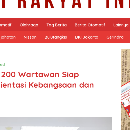
omotif
Olahraga
Tag Berita
Berita Otomotif
Lainnya
ejahatan
Nissan
Bulutangkis
DKI Jakarta
Gerindra
zed
 200 Wartawan Siap
rientasi Kebangsaan dan