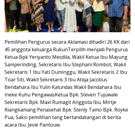
Pemilihan Pengurus secara Aklamasi dihadiri 26 KK dari
45 anggota keluarga Rukun‎‎Terpilih menjadi Pengurus
‎Ketua Bpk Yeriyanto Mesdila‎, Wakil Ketua Ibu Mayung
Samperinding‎, Sekretaris Ibu Stephani Rombot‎, Wakil
Sekretaris 1 Ibu Yati Duminggu‎, Wakil Sekretaris 2 Ibu
Toar Siti‎, Wakil Sekretaris 3 Ibu Atiqa Jacobus‎
Bendahara Ibu Yulin Kalundas ‎Wakil Bendahara Ibu
Ineke Kuhu‎‎ Pengawas‎Ketua Bpk. Steven Tujuwale‎
Sekretaris Bpk. Maxi Rumagit‎ Anggota Ibu. Mirtje
Riangkamang‎‎ Penasehat‎ Bpk. Stenly Tamo ‎Bpk. Royke
Pua‎‎, Saksi pemilihan tang bertandatangan di berita
acara Ibu. Jevie Pantouw.