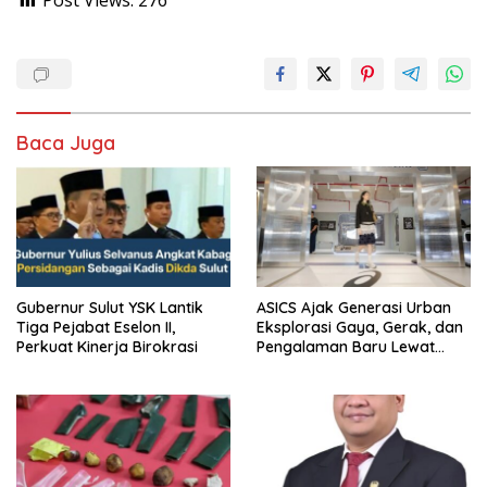
Post Views:
276
Baca Juga
Gubernur Sulut YSK Lantik
ASICS Ajak Generasi Urban
Tiga Pejabat Eselon II,
Eksplorasi Gaya, Gerak, dan
Perkuat Kinerja Birokrasi
Pengalaman Baru Lewat
GEL-STRATUS MC™ Pop Up
Experience