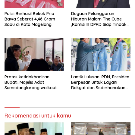
Polisi Berhasil Bekuk Pria
Dugaan Pelanggaran
Bawa Seberat 4,46 Gram
Hiburan Malam The Cube
Sabu di Kota Magelang.
,Komisi III DPRD Siap Tindak
Tegas Jika Terbukti Bersalah
Protes ketidakhadiran
Lantik Lulusan IPDN, Presiden
Bupati, Majelis Adat
Berpesan untuk Layani
Sumedanglarang walkout
Rakyat dan Sederhanakan
saat audiensi di Sekda
Birokrasi
Sumedang
Rekomendasi untuk kamu