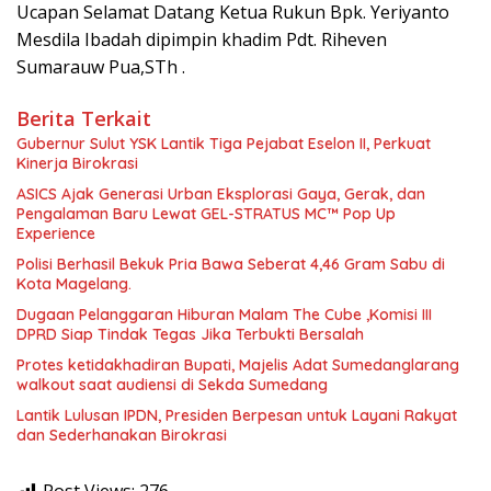
‎‎Ucapan Selamat Datang Ketua Rukun Bpk. Yeriyanto
Mesdila ‎‎Ibadah dipimpin khadim‎ Pdt. Riheven
Sumarauw Pua,STh ‎.
Berita Terkait
Gubernur Sulut YSK Lantik Tiga Pejabat Eselon II, Perkuat
Kinerja Birokrasi
ASICS Ajak Generasi Urban Eksplorasi Gaya, Gerak, dan
Pengalaman Baru Lewat GEL-STRATUS MC™ Pop Up
Experience
Polisi Berhasil Bekuk Pria Bawa Seberat 4,46 Gram Sabu di
Kota Magelang.
Dugaan Pelanggaran Hiburan Malam The Cube ,Komisi III
DPRD Siap Tindak Tegas Jika Terbukti Bersalah
Protes ketidakhadiran Bupati, Majelis Adat Sumedanglarang
walkout saat audiensi di Sekda Sumedang
Lantik Lulusan IPDN, Presiden Berpesan untuk Layani Rakyat
dan Sederhanakan Birokrasi