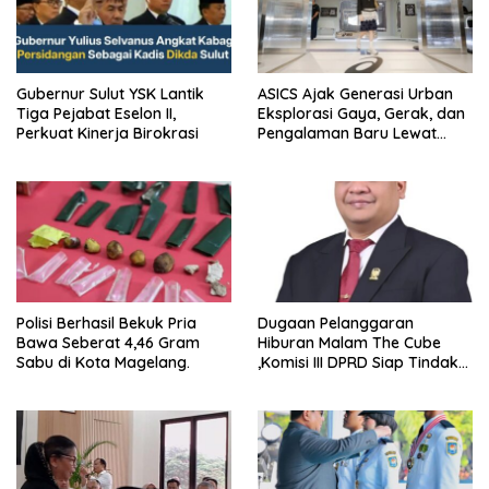
Gubernur Sulut YSK Lantik
ASICS Ajak Generasi Urban
Tiga Pejabat Eselon II,
Eksplorasi Gaya, Gerak, dan
Perkuat Kinerja Birokrasi
Pengalaman Baru Lewat
GEL-STRATUS MC™ Pop Up
Experience
Polisi Berhasil Bekuk Pria
Dugaan Pelanggaran
Bawa Seberat 4,46 Gram
Hiburan Malam The Cube
Sabu di Kota Magelang.
,Komisi III DPRD Siap Tindak
Tegas Jika Terbukti Bersalah