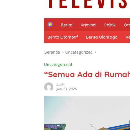
H
Berita
Kriminal
Politik
Ot
o
m
Berita Otomotif
Berita Olahraga
K
e
Beranda
Uncategorized
Uncategorized
“Semua Ada di Rumah
Rusli
Juni 13, 2026