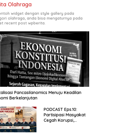
ita Olahraga
contoh widget dengan style gallery pada
gori olahraga, anda bisa mengaturnya pada
et recent post wpberita.
talisasi Pancasilanomics Menuju Keadilan
omi Berkelanjutan
PODCAST Eps.10:
Partisipasi Masyakat
Cegah Korupsi,
Narsum Risat dan
Denny Susanto.SH