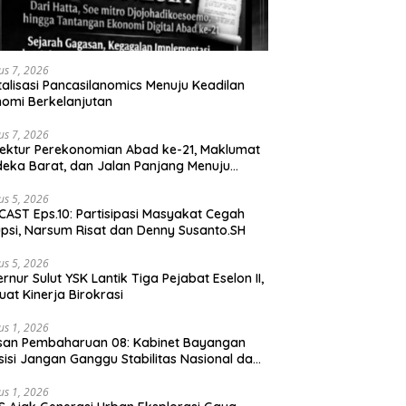
us 7, 2026
talisasi Pancasilanomics Menuju Keadilan
omi Berkelanjutan
us 7, 2026
tektur Perekonomian Abad ke-21, Maklumat
eka Barat, dan Jalan Panjang Menuju
aulatan Ekonomi
us 5, 2026
AST Eps.10: Partisipasi Masyakat Cegah
psi, Narsum Risat dan Denny Susanto.SH
us 5, 2026
lut YSK Lantik Tiga Pejabat Eselon II,
uat Kinerja Birokrasi
us 1, 2026
san Pembaharuan 08: Kabinet Bayangan
isi Jangan Ganggu Stabilitas Nasional dan
ram Asta Cita Prabowo-Gibran
us 1, 2026