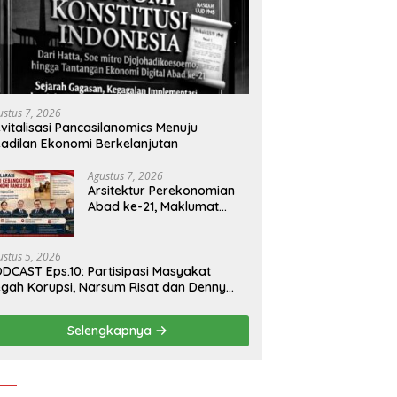
ustus 7, 2026
vitalisasi Pancasilanomics Menuju
adilan Ekonomi Berkelanjutan
Agustus 7, 2026
Arsitektur Perekonomian
Abad ke-21, Maklumat
Merdeka Barat, dan Jalan
Panjang Menuju
Kedaulatan Ekonomi
ustus 5, 2026
DCAST Eps.10: Partisipasi Masyakat
gah Korupsi, Narsum Risat dan Denny
santo.SH
Selengkapnya