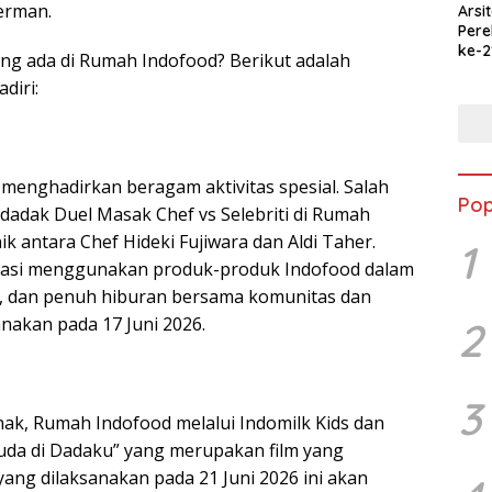
erman.
Arsi
Per
ke-2
ang ada di Rumah Indofood? Berikut adalah
Merd
diri:
Jala
Ked
 menghadirkan beragam aktivitas spesial. Salah
Pop
dadak Duel Masak Chef vs Selebriti di Rumah
k antara Chef Hideki Fujiwara dan Aldi Taher.
1
easi menggunakan produk-produk Indofood dalam
n, dan penuh hiburan bersama komunitas dan
anakan pada 17 Juni 2026.
2
3
ak, Rumah Indofood melalui Indomilk Kids dan
uda di Dadaku” yang merupakan film yang
yang dilaksanakan pada 21 Juni 2026 ini akan