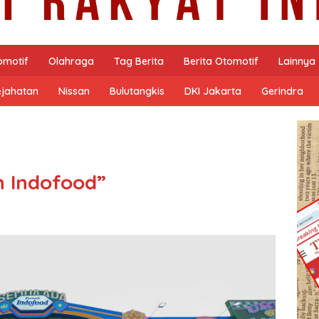
omotif
Olahraga
Tag Berita
Berita Otomotif
Lainnya
ejahatan
Nissan
Bulutangkis
DKI Jakarta
Gerindra
 Indofood”