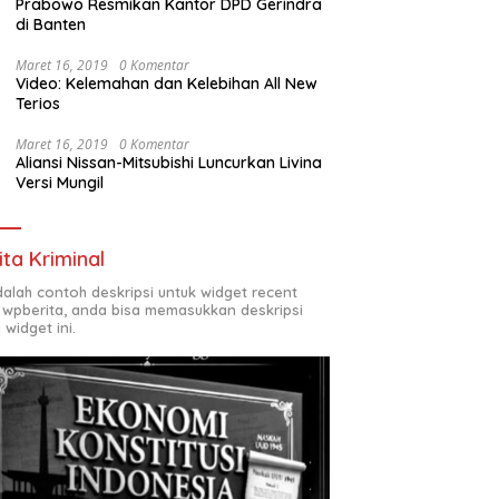
Prabowo Resmikan Kantor DPD Gerindra
di Banten
Maret 16, 2019
0 Komentar
Video: Kelemahan dan Kelebihan All New
Terios
Maret 16, 2019
0 Komentar
Aliansi Nissan-Mitsubishi Luncurkan Livina
Versi Mungil
ita Kriminal
adalah contoh deskripsi untuk widget recent
 wpberita, anda bisa memasukkan deskripsi
 widget ini.