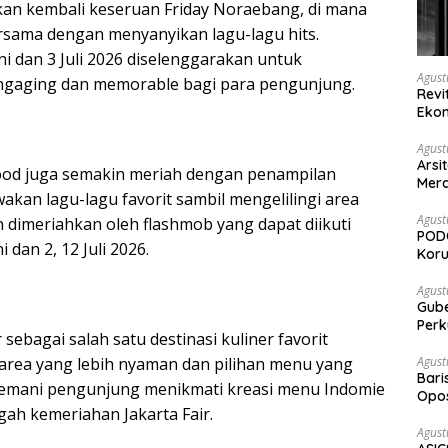
an kembali keseruan Friday Noraebang, di mana
rsama dengan menyanyikan lagu-lagu hits.
i dan 3 Juli 2026 diselenggarakan untuk
Agust
ngaging dan memorable bagi para pengunjung.
Revi
Ekon
Agust
Arsi
ood juga semakin meriah dengan penampilan
Merd
an lagu-lagu favorit sambil mengelilingi area
Ked
Agust
an dimeriahkan oleh flashmob yang dapat diikuti
PODC
 dan 2, 12 Juli 2026.
Koru
Agust
Gubernur Su
Perk
sebagai salah satu destinasi kuliner favorit
 area yang lebih nyaman dan pilihan menu yang
Agust
Bari
emani pengunjung menikmati kreasi menu Indomie
Opos
gah kemeriahan Jakarta Fair.
Prog
Agust