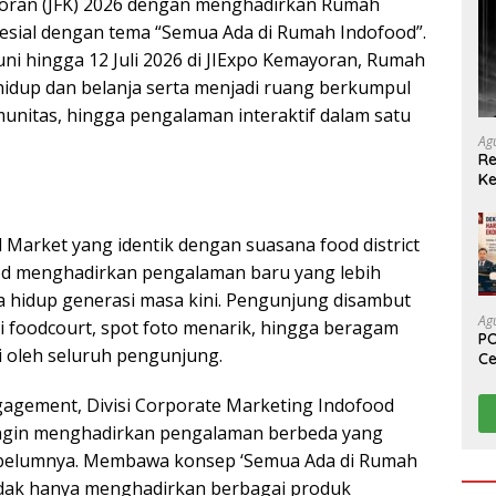
yoran (JFK) 2026 dengan menghadirkan Rumah
spesial dengan tema “Semua Ada di Rumah Indofood”.
uni hingga 12 Juli 2026 di JIExpo Kemayoran, Rumah
 hidup dan belanja serta menjadi ruang berkumpul
unitas, hingga pengalaman interaktif dalam satu
Ag
Re
Ke
arket yang identik dengan suasana food district
od menghadirkan pengalaman baru yang lebih
ya hidup generasi masa kini. Pengunjung disambut
Ag
 foodcourt, spot foto menarik, hingga beragam
PO
ti oleh seluruh pengunjung.
Ce
Su
agement, Divisi Corporate Marketing Indofood
ingin menghadirkan pengalaman berbeda yang
sebelumnya. Membawa konsep ‘Semua Ada di Rumah
tidak hanya menghadirkan berbagai produk