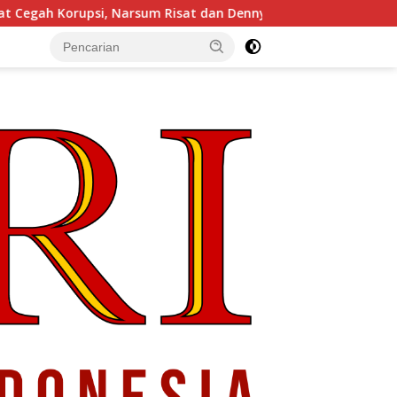
i, Narsum Risat dan Denny Susanto.SH
Gubernur Sulut YS