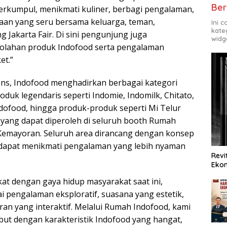
Ber
berkumpul, menikmati kuliner, berbagi pengalaman,
an yang seru bersama keluarga, teman,
Ini 
kate
Jakarta Fair. Di sini pengunjung juga
widg
 olahan produk Indofood serta pengalaman
et.”
ons, Indofood menghadirkan berbagai kategori
duk legendaris seperti Indomie, Indomilk, Chitato,
ndofood, hingga produk-produk seperti Mi Telur
t yang dapat diperoleh di seluruh booth Rumah
 Kemayoran. Seluruh area dirancang dengan konsep
 dapat menikmati pengalaman yang lebih nyaman
Revi
Ekon
kat dengan gaya hidup masyarakat saat ini,
 pengalaman eksploratif, suasana yang estetik,
ran yang interaktif. Melalui Rumah Indofood, kami
ut dengan karakteristik Indofood yang hangat,