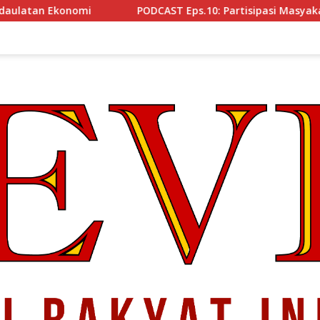
i
PODCAST Eps.10: Partisipasi Masyakat Cegah Korups