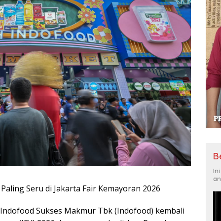
B
In
an
 Paling Seru di Jakarta Fair Kemayoran 2026
 PT Indofood Sukses Makmur Tbk (Indofood) kembali