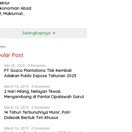
tektur
ekonomian Abad
1, Maklumat
eka Barat, dan
n Panjang Menuju
aulatan Ekonomi
Selengkapnya
ular Post
Mei 28, 2025
0 Komentar
PT Gozco Plantations Tbk Kembali
Adakan Public Expose Tahunan 2025
Maret 16, 2019
0 Komentar
2 Hari Hilang, Nelayan Tewas
Mengambang di Pantai Cipalawah Garut
Maret 16, 2019
0 Komentar
14 Tahun Terbunuhnya Munir, Polri
Didesak Bentuk Tim Khusus
Maret 16, 2019
0 Komentar