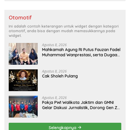
Otomotif
Ini adalah contoh keterangan untuk widget dengan kategori
otomotif, anda bisa dengan mudah memasukkannya pada
widget.
Agustus 8, 2026
Mahkamah Agung RI Putus Fauzan Fadel
Muhammad Wanprestasi, serta Dugaan
Penyalahgunaan Dana dan Aset PT GME
Agustus 8, 2026
Cak Sholeh Pulang
Agustus 8, 2026
Pokja PWI Walikota Jaktim dan GMNI
Gelar Diskusi Jurnalistik, Dorong Gen Z
Kritis Bermedia Sosial
Selengkapnya