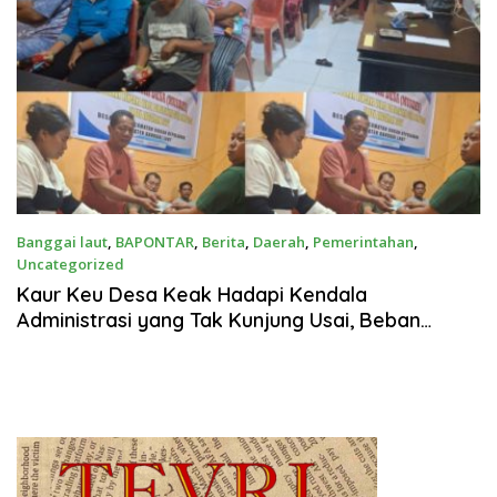
Banggai laut
,
BAPONTAR
,
Berita
,
Daerah
,
Pemerintahan
,
Uncategorized
Agustus 4, 2025
Kaur Keu Desa Keak Hadapi Kendala
Administrasi yang Tak Kunjung Usai, Beban
Bertambah Akibat Minimnya Tertib Laporan dari
Lembaga Desa