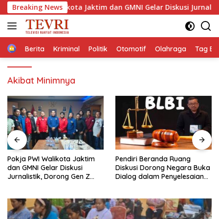
Langsung
 PWI Walikota Jaktim dan GMNI Gelar Diskusi Jurnalistik, Dorong
Breaking News
ke
konten
Home
Berita
Kriminal
Politik
Otomotif
Olahraga
Tag Ber
Akibat Minimnya
Pendiri Beranda Ruang
Membaca Pancasilanomics
Diskusi Dorong Negara Buka
melalui warisan Sumitro dan
Dialog dalam Penyelesaian
urgensi UU Perekonomian
BLB
Nasional