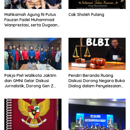
Mahkamah Agung RI Putus
Cak Sholeh Pulang
Fauzan Fadel Muhammad
Wanprestasi, serta Dugaan
Penyalahgunaan Dana dan
Aset PT GME
Pokja PWI Walikota Jaktim
Pendiri Beranda Ruang
dan GMNI Gelar Diskusi
Diskusi Dorong Negara Buka
Jurnalistik, Dorong Gen Z
Dialog dalam Penyelesaian
Kritis Bermedia Sosial
BLB