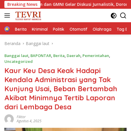
Langsung
ktim dan GMNI Gelar Diskusi Jurnalistik, Dorong Gen Z Kritis Be
Breaking News
ke
konten
Home
Berita
Kriminal
Politik
Otomotif
Olahraga
Tag Ber
Beranda
Banggai laut
Banggai laut
,
BAPONTAR
,
Berita
,
Daerah
,
Pemerintahan
,
Uncategorized
Kaur Keu Desa Keak Hadapi
Kendala Administrasi yang Tak
Kunjung Usai, Beban Bertambah
Akibat Minimnya Tertib Laporan
dari Lembaga Desa
Fiktor
Agustus 4, 2025