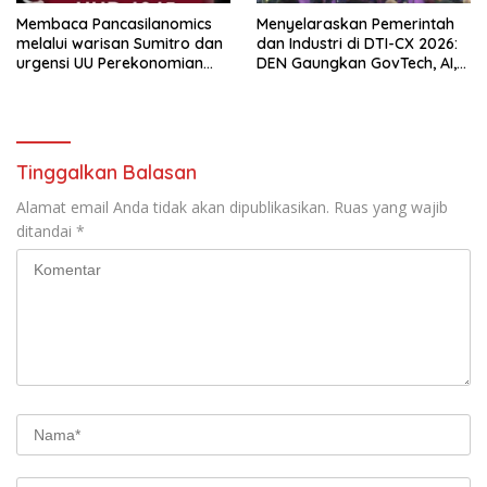
Membaca Pancasilanomics
Menyelaraskan Pemerintah
melalui warisan Sumitro dan
dan Industri di DTI-CX 2026:
urgensi UU Perekonomian
DEN Gaungkan GovTech, AI,
Nasional
dan Keamanan Holistik untuk
Ekonomi Digital yang
Kompetitif
Tinggalkan Balasan
Alamat email Anda tidak akan dipublikasikan.
Ruas yang wajib
ditandai
*