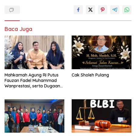
Baca Juga
Mahkamah Agung RI Putus
Cak Sholeh Pulang
Fauzan Fadel Muhammad
Wanprestasi, serta Dugaan
Penyalahgunaan Dana dan
Aset PT GME