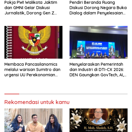
Pokja PWI Walikota Jaktim
Pendiri Beranda Ruang
dan GMNI Gelar Diskusi
Diskusi Dorong Negara Buka
Jurnalistik, Dorong Gen Z
Dialog dalam Penyelesaian
Kritis Bermedia Sosial
BLB
Membaca Pancasilanomics
Menyelaraskan Pemerintah
melalui warisan Sumitro dan
dan Industri di DTI-CX 2026:
urgensi UU Perekonomian
DEN Gaungkan GovTech, AI,
Nasional
dan Keamanan Holistik untuk
Ekonomi Digital yang
Kompetitif
Rekomendasi untuk kamu