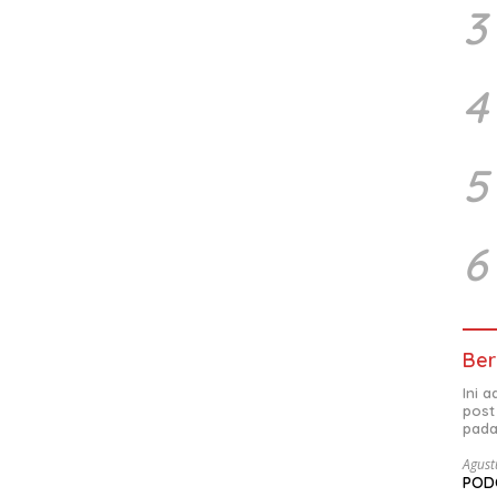
3
4
5
6
Ber
Ini 
post
pada
Agust
PODC