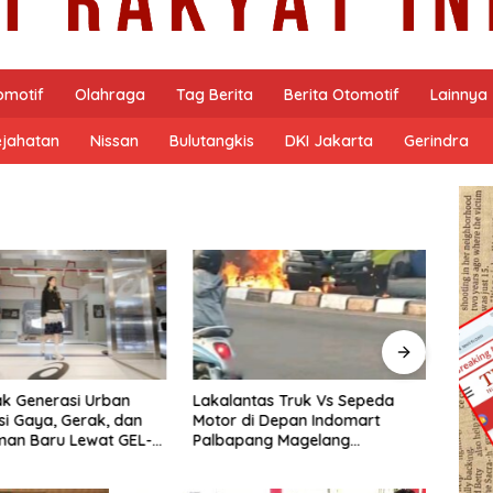
omotif
Olahraga
Tag Berita
Berita Otomotif
Lainnya
ejahatan
Nissan
Bulutangkis
DKI Jakarta
Gerindra
as Truk Vs Sepeda
Polisi Berhasil Bekuk Pria Bawa
Duga
 Depan Indomart
Seberat 4,46 Gram Sabu di
Malam
ng Magelang
Kota Magelang.
DPRD 
t Truk Kebakar
Terbu