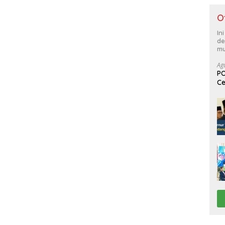
O
In
de
mu
Ag
PO
Ce
Su