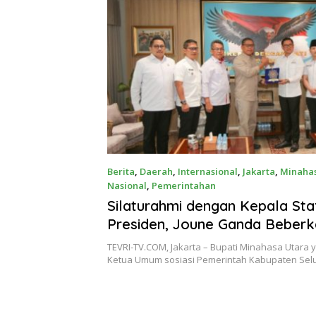
Berita
,
Daerah
,
Internasional
,
Jakarta
,
Minahas
Nasional
,
Pemerintahan
Mei 22, 2025
Silaturahmi dengan Kepala Sta
Presiden, Joune Ganda Beberk
Kesiapan Munas VI APKASI di 
TEVRI-TV.COM, Jakarta – Bupati Minahasa Utara y
Utara
Ketua Umum sosiasi Pemerintah Kabupaten Se