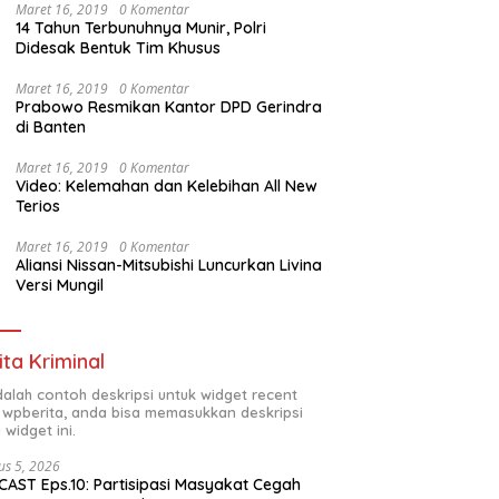
Maret 16, 2019
0 Komentar
14 Tahun Terbunuhnya Munir, Polri
Didesak Bentuk Tim Khusus
Maret 16, 2019
0 Komentar
Prabowo Resmikan Kantor DPD Gerindra
di Banten
Maret 16, 2019
0 Komentar
Video: Kelemahan dan Kelebihan All New
Terios
Maret 16, 2019
0 Komentar
Aliansi Nissan-Mitsubishi Luncurkan Livina
Versi Mungil
ita Kriminal
adalah contoh deskripsi untuk widget recent
 wpberita, anda bisa memasukkan deskripsi
 widget ini.
us 5, 2026
AST Eps.10: Partisipasi Masyakat Cegah