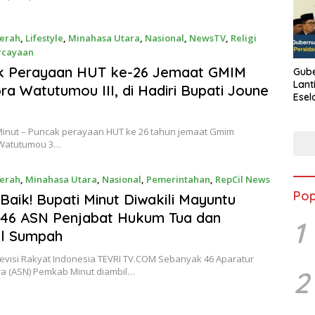
erah
,
Lifestyle
,
Minahasa Utara
,
Nasional
,
NewsTV
,
Religi
rcayaan
 8, 2024
k Perayaan HUT ke-26 Jemaat GMIM
Gube
Lant
ra Watutumou III, di Hadiri Bupati Joune
Esel
Kine
 Minut – Puncak perayaan HUT ke 26 tahun jemaat Gmim
 Watutumou 3…
erah
,
Minahasa Utara
,
Nasional
,
Pemerintahan
,
RepCil News
Pop
024
Baik! Bupati Minut Diwakili Mayuntu
 46 ASN Penjabat Hukum Tua dan
1
il Sumpah
levisi Rakyat Indonesia TEVRI TV.COM Sebanyak 46 Aparatur
2
ra (ASN) Pemkab Minut diambil…