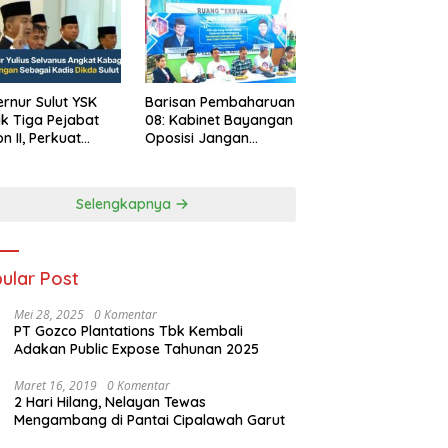
rnur Sulut YSK
Barisan Pembaharuan
ik Tiga Pejabat
08: Kabinet Bayangan
on II, Perkuat
Oposisi Jangan
rja Birokrasi
Ganggu Stabilitas
Nasional dan
Program Asta Cita
Selengkapnya
Prabowo-Gibran
ular Post
Mei 28, 2025
0 Komentar
PT Gozco Plantations Tbk Kembali
Adakan Public Expose Tahunan 2025
Maret 16, 2019
0 Komentar
2 Hari Hilang, Nelayan Tewas
Mengambang di Pantai Cipalawah Garut