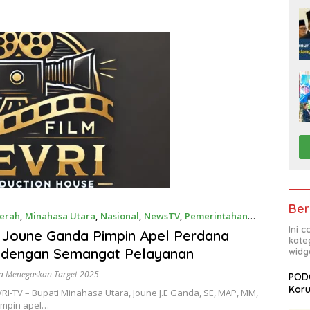
Ber
erah
,
Minahasa Utara
,
Nasional
,
NewsTV
,
Pemerintahan
Ini 
7, 2025
 Joune Ganda Pimpin Apel Perdana
kate
i dengan Semangat Pelayanan
widg
a Menegaskan Target 2025
PODC
Koru
RI-TV – Bupati Minahasa Utara, Joune J.E Ganda, SE, MAP, MM,
impin apel…