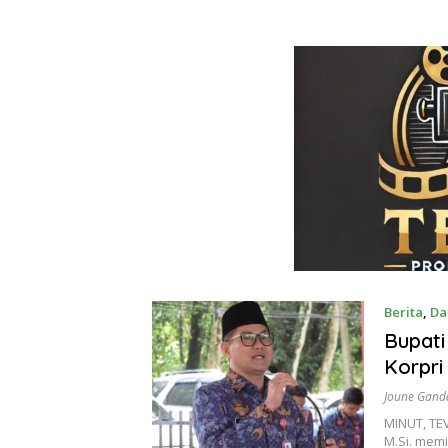
Berita
,
Da
Januari 1
Bupati
Korpr
Joune Gand
MINUT, TEV
M.Si. mem