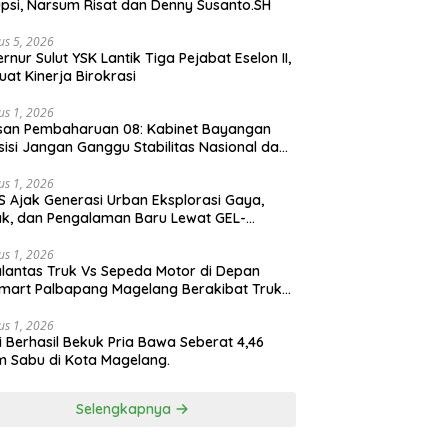
psi, Narsum Risat dan Denny Susanto.SH
us 5, 2026
lut YSK Lantik Tiga Pejabat Eselon II,
uat Kinerja Birokrasi
us 1, 2026
san Pembaharuan 08: Kabinet Bayangan
isi Jangan Ganggu Stabilitas Nasional dan
ram Asta Cita Prabowo-Gibran
us 1, 2026
S Ajak Generasi Urban Eksplorasi Gaya,
k, dan Pengalaman Baru Lewat GEL-
ATUS MC™ Pop Up Experience
us 1, 2026
lantas Truk Vs Sepeda Motor di Depan
mart Palbapang Magelang Berakibat Truk
akar
us 1, 2026
si Berhasil Bekuk Pria Bawa Seberat 4,46
 Sabu di Kota Magelang.
Selengkapnya