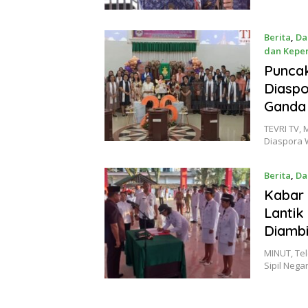
Berita
,
Da
dan Kepe
September
Punca
Diaspo
Ganda
TEVRI TV,
Diaspora
Berita
,
Da
Mei 22, 2
Kabar 
Lantik
Diamb
MINUT, Te
Sipil Nega