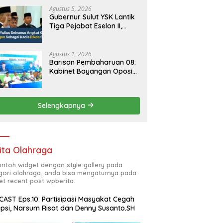
Agustus 5, 2026
Gubernur Sulut YSK Lantik
Tiga Pejabat Eselon II,
Perkuat Kinerja Birokrasi
Agustus 1, 2026
Barisan Pembaharuan 08:
Kabinet Bayangan Oposisi
Jangan Ganggu Stabilitas
Nasional dan Program
Asta Cita Prabowo-Gibran
Selengkapnya
ita Olahraga
contoh widget dengan style gallery pada
gori olahraga, anda bisa mengaturnya pada
et recent post wpberita.
AST Eps.10: Partisipasi Masyakat Cegah
psi, Narsum Risat dan Denny Susanto.SH