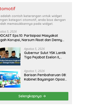
tomotif
i adalah contoh keterangan untuk widget
ngan kategori otomotif, anda bisa dengan
dah memasukkannya pada widget.
ustus 5, 2026
DCAST Eps.10: Partisipasi Masyakat
gah Korupsi, Narsum Risat dan Denny
santo.SH
Agustus 5, 2026
Gubernur Sulut YSK Lantik
Tiga Pejabat Eselon II,
Perkuat Kinerja Birokrasi
Agustus 1, 2026
Barisan Pembaharuan 08:
Kabinet Bayangan Oposisi
Jangan Ganggu Stabilitas
Nasional dan Program
Asta Cita Prabowo-Gibran
Selengkapnya