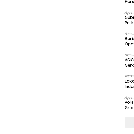
Koru
Agust
Gubernur Su
Perk
Agust
Bari
Opos
Prog
Agust
ASIC
Gera
STR
Agust
Laka
Indo
Keb
Agust
Poli
Gram