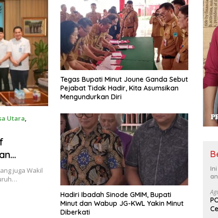
Tegas Bupati Minut Joune Ganda Sebut
Pejabat Tidak Hadir, Kita Asumsikan
Mengundurkan Diri
a Utara
,
f
B
an
Minahasa
In
ang juga Wakil
an
luruh…
Ag
Hadiri Ibadah Sinode GMIM, Bupati
PO
Minut dan Wabup JG-KWL Yakin Minut
Ce
Diberkati
Su