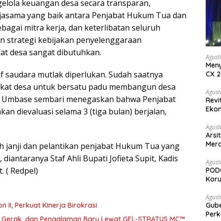
gelola keuangan desa secara transparan,
jasama yang baik antara Penjabat Hukum Tua dan
gai mitra kerja, dan keterlibatan seluruh
strategi kebijakan penyelenggaraan
t desa sangat dibutuhkan.
Agust
Meny
atif saudara mutlak diperlukan. Sudah saatnya
CX 2
Keam
rakat desa untuk bersatu padu membangun desa
Komp
Agust
ata Umbase sembari menegaskan bahwa Penjabat
Revi
Ekon
n dievaluasi selama 3 (tiga bulan) berjalan,
Agust
Arsi
Merd
 janji dan pelantikan penjabat Hukum Tua yang
Ked
iantaranya Staf Ahli Bupati Jofieta Supit, Kadis
Agust
 ( Redpel)
PODC
Koru
Agust
Gubernur Su
abat Eselon II, Perkuat Kinerja Birokrasi
Perk
a, Gerak, dan Pengalaman Baru Lewat GEL-STRATUS MC™