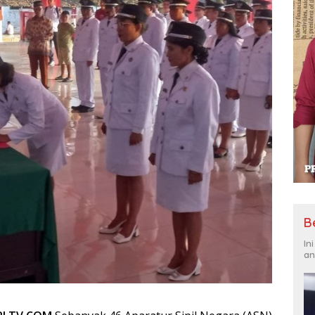
B
In
an