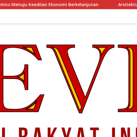
nomi Berkelanjutan
Arsitektur Perekonomian Abad ke-2