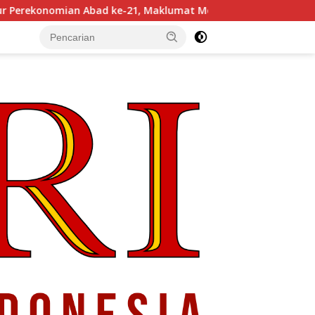
1, Maklumat Merdeka Barat, dan Jalan Panjang Menuju Kedaul