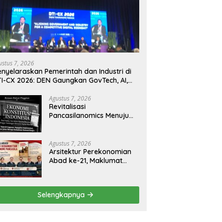
ustus 7, 2026
nyelaraskan Pemerintah dan Industri di
I-CX 2026: DEN Gaungkan GovTech, AI,
n Keamanan Holistik untuk Ekonomi
gital yang Kompetitif
Agustus 7, 2026
Revitalisasi
Pancasilanomics Menuju
Keadilan Ekonomi
Berkelanjutan
Agustus 7, 2026
Arsitektur Perekonomian
Abad ke-21, Maklumat
Merdeka Barat, dan Jalan
Panjang Menuju
Kedaulatan Ekonomi
Selengkapnya