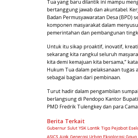
Tua yang baru dilantik ini mampu men
bertanggung jawab dan akuntabel. Ker
Badan Permusyawaratan Desa (BPD) seba
komponen masyarakat dalam menyusun 
pemerintahan dan pembangunan tingka
Untuk itu sikap proaktif, inovatif, kre
sekarang kita rangkul seluruh masya
kita demi kemajuan kita bersama,” k
Hukum Tua dalam pelaksanaan tugas aka
sebagai bagian dari pembinaan.
Turut hadir dalam pengambilan sumpah
berlangsung di Pendopo Kantor Bupati, d
PMD Fredrik Tulengkey dan para Camat.
Berita Terkait
Gubernur Sulut YSK Lantik Tiga Pej
ASICS Ajak Generasi Urban Eksplorasi Gay