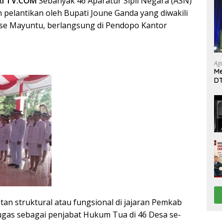
RI TV.COM
Sebanyak 46 Aparatur Sipil Negara (ASN)
 pelantikan oleh Bupati Joune Ganda yang diwakili
se Mayuntu, berlangsung di Pendopo Kantor
Ag
Me
DT
da
Di
tan struktural atau fungsional di jajaran Pemkab
gas sebagai penjabat Hukum Tua di 46 Desa se-