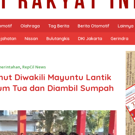
omotif
Olahraga
Tag Berita
Berita Otomotif
Lainnya
ejahatan
Nissan
Bulutangkis
DKI Jakarta
Gerindra
erintahan
,
RepCil News
nut Diwakili Mayuntu Lantik
um Tua dan Diambil Sumpah