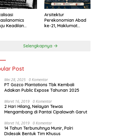
talisasi
Arsitektur
asilanomics
Perekonomian Abad
ju Keadilan
ke-21, Maklumat
nomi
Merdeka Barat, dan
elanjutan
Jalan Panjang Menuju
Kedaulatan Ekonomi
Selengkapnya
ular Post
Mei 28, 2025
0 Komentar
PT Gozco Plantations Tbk Kembali
Adakan Public Expose Tahunan 2025
Maret 16, 2019
0 Komentar
2 Hari Hilang, Nelayan Tewas
Mengambang di Pantai Cipalawah Garut
Maret 16, 2019
0 Komentar
14 Tahun Terbunuhnya Munir, Polri
Didesak Bentuk Tim Khusus