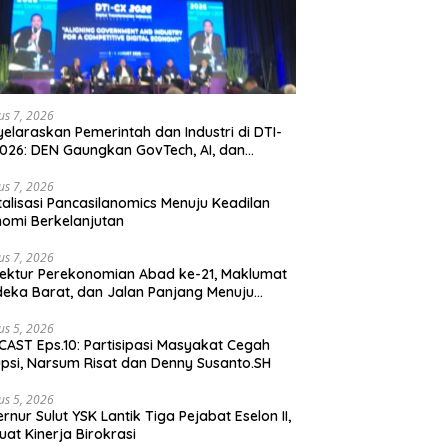
us 7, 2026
elaraskan Pemerintah dan Industri di DTI-
026: DEN Gaungkan GovTech, AI, dan
anan Holistik untuk Ekonomi Digital yang
etitif
us 7, 2026
talisasi Pancasilanomics Menuju Keadilan
omi Berkelanjutan
us 7, 2026
tektur Perekonomian Abad ke-21, Maklumat
eka Barat, dan Jalan Panjang Menuju
aulatan Ekonomi
us 5, 2026
AST Eps.10: Partisipasi Masyakat Cegah
psi, Narsum Risat dan Denny Susanto.SH
us 5, 2026
lut YSK Lantik Tiga Pejabat Eselon II,
uat Kinerja Birokrasi