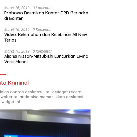
Maret 16, 2019
0 Komentar
Prabowo Resmikan Kantor DPD Gerindra
di Banten
Maret 16, 2019
0 Komentar
Video: Kelemahan dan Kelebihan All New
Terios
Maret 16, 2019
0 Komentar
Aliansi Nissan-Mitsubishi Luncurkan Livina
Versi Mungil
ita Kriminal
adalah contoh deskripsi untuk widget recent
 wpberita, anda bisa memasukkan deskripsi
 widget ini.