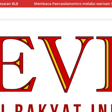
embaca Pancasilanomics melalui warisan Sumitro dan urgensi