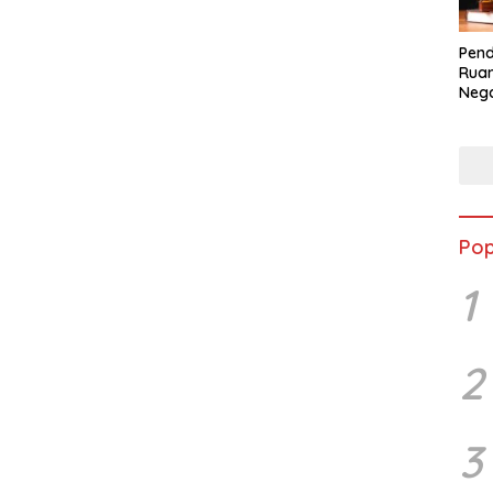
Pend
Ruan
Nega
dala
BLB
Pop
1
2
3