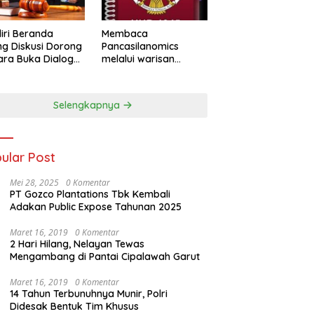
iri Beranda
Membaca
g Diskusi Dorong
Pancasilanomics
ra Buka Dialog
melalui warisan
m Penyelesaian
Sumitro dan urgensi
UU Perekonomian
Nasional
Selengkapnya
ular Post
Mei 28, 2025
0 Komentar
PT Gozco Plantations Tbk Kembali
Adakan Public Expose Tahunan 2025
Maret 16, 2019
0 Komentar
2 Hari Hilang, Nelayan Tewas
Mengambang di Pantai Cipalawah Garut
Maret 16, 2019
0 Komentar
14 Tahun Terbunuhnya Munir, Polri
Didesak Bentuk Tim Khusus