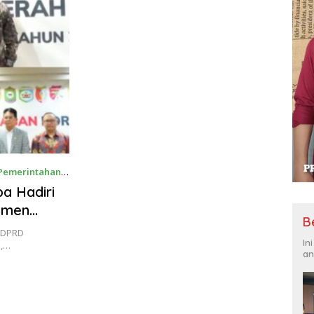
Pemerintahan
a Hadiri
tmen
B
a DPRD
In
.,…
an