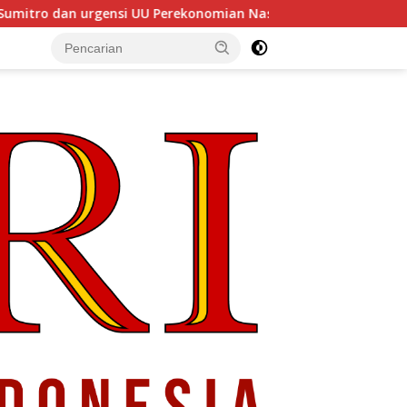
 UU Perekonomian Nasional
Menyelaraskan Pemerintah d