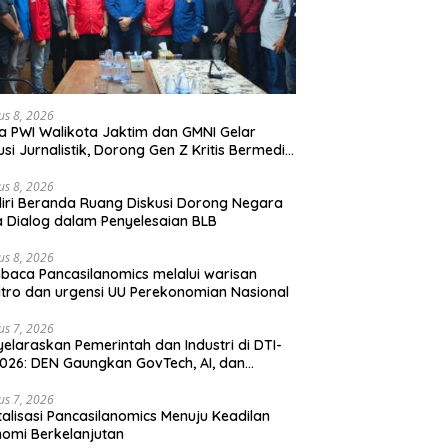
us 8, 2026
a PWI Walikota Jaktim dan GMNI Gelar
usi Jurnalistik, Dorong Gen Z Kritis Bermedia
al
us 8, 2026
iri Beranda Ruang Diskusi Dorong Negara
 Dialog dalam Penyelesaian BLB
us 8, 2026
aca Pancasilanomics melalui warisan
tro dan urgensi UU Perekonomian Nasional
us 7, 2026
elaraskan Pemerintah dan Industri di DTI-
026: DEN Gaungkan GovTech, AI, dan
anan Holistik untuk Ekonomi Digital yang
etitif
us 7, 2026
talisasi Pancasilanomics Menuju Keadilan
omi Berkelanjutan