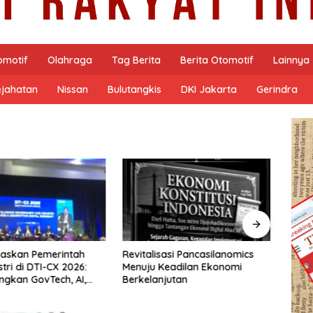
omotif
Olahraga
Tag Berita
Berita Otomotif
Lainnya
ejahatan
Nissan
Bulutangkis
DKI Jakarta
Gerindra
PODCA
Masy
Nars
Susa
sasi Pancasilanomics
Arsitektur Perekonomian Abad
eadilan Ekonomi
ke-21, Maklumat Merdeka
jutan
Barat, dan Jalan Panjang
Menuju Kedaulatan Ekonomi