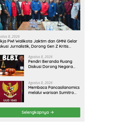
ustus 8, 2026
kja PWI Walikota Jaktim dan GMNI Gelar
skusi Jurnalistik, Dorong Gen Z Kritis
rmedia Sosial
Agustus 8, 2026
Pendiri Beranda Ruang
Diskusi Dorong Negara
Buka Dialog dalam
Penyelesaian BLB
Agustus 8, 2026
Membaca Pancasilanomics
melalui warisan Sumitro
dan urgensi UU
Perekonomian Nasional
Selengkapnya