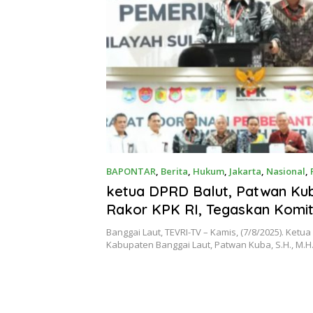
Kompetitif
BAPONTAR
,
Berita
,
Hukum
,
Jakarta
,
Nasional
,
Agustus 7, 2025
ketua DPRD Balut, Patwan Kub
Rakor KPK RI, Tegaskan Komi
Kawal Pemerintahan Bersih
Banggai Laut, TEVRI-TV – Kamis, (7/8/2025). Ketu
Kabupaten Banggai Laut, Patwan Kuba, S.H., M.H