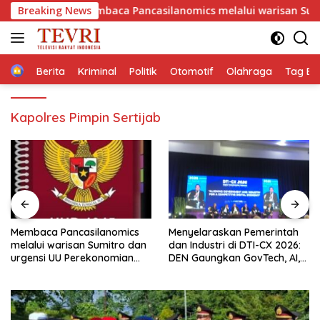
Langsung
Breaking News
Membaca Pancasilanomics melalui warisan Sumitro dan u
ke
konten
Home
Berita
Kriminal
Politik
Otomotif
Olahraga
Tag Ber
Kapolres Pimpin Sertijab
Menyelaraskan Pemerintah
Revitalisasi Pancasilanomics
dan Industri di DTI-CX 2026:
Menuju Keadilan Ekonomi
DEN Gaungkan GovTech, AI,
Berkelanjutan
dan Keamanan Holistik untuk
Ekonomi Digital yang
Kompetitif