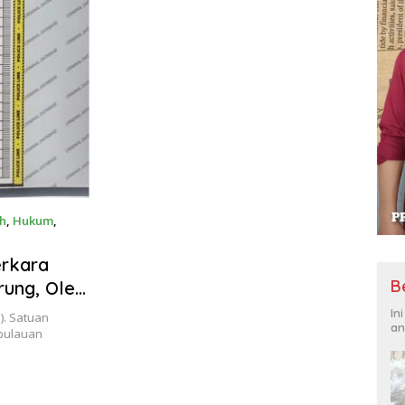
Kompetitif
h
,
Hukum
,
erkara
B
rung, Oleh
In
). Satuan
an
epulauan