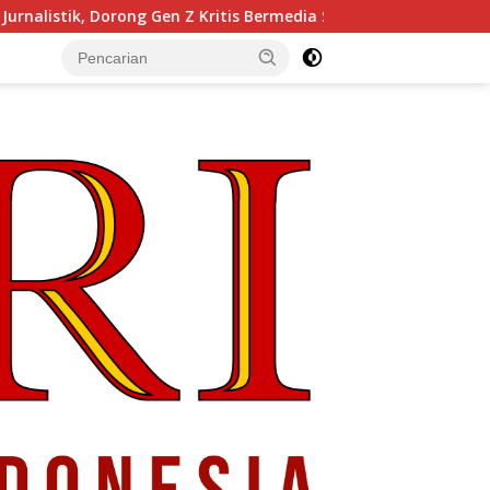
g Gen Z Kritis Bermedia Sosial
Pendiri Beranda Ruang D