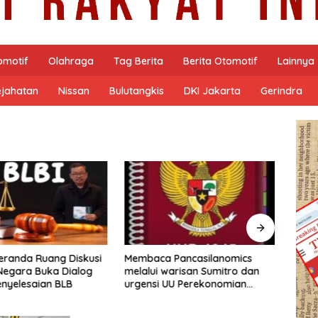
omotif
Olahraga
Tag Berita
Berita Otomotif
Lainnya
ejahatan
Nissan
Bulutangkis
DKI Jakarta
Gerindra
 Pancasilanomics
Menyelaraskan Pemerintah
Revit
warisan Sumitro dan
dan Industri di DTI-CX 2026:
Menu
UU Perekonomian
DEN Gaungkan GovTech, AI,
Berke
dan Keamanan Holistik untuk
Ekonomi Digital yang