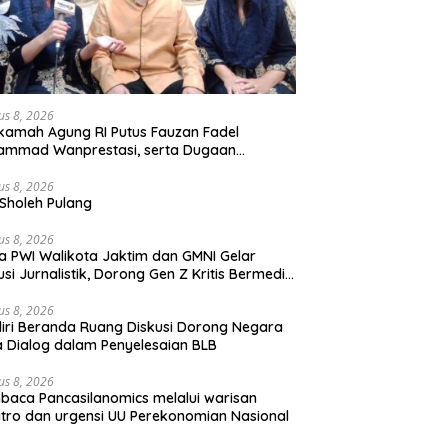
us 8, 2026
amah Agung RI Putus Fauzan Fadel
ammad Wanprestasi, serta Dugaan
yalahgunaan Dana dan Aset PT GME
us 8, 2026
Sholeh Pulang
us 8, 2026
a PWI Walikota Jaktim dan GMNI Gelar
usi Jurnalistik, Dorong Gen Z Kritis Bermedia
al
us 8, 2026
iri Beranda Ruang Diskusi Dorong Negara
 Dialog dalam Penyelesaian BLB
us 8, 2026
aca Pancasilanomics melalui warisan
tro dan urgensi UU Perekonomian Nasional