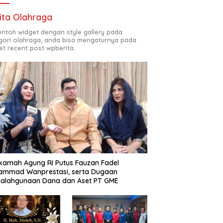
ita Olahraga
contoh widget dengan style gallery pada
gori olahraga, anda bisa mengaturnya pada
et recent post wpberita.
amah Agung RI Putus Fauzan Fadel
ammad Wanprestasi, serta Dugaan
yalahgunaan Dana dan Aset PT GME