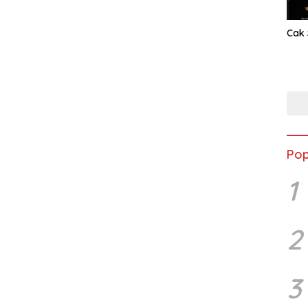
Cak 
Pop
1
2
3