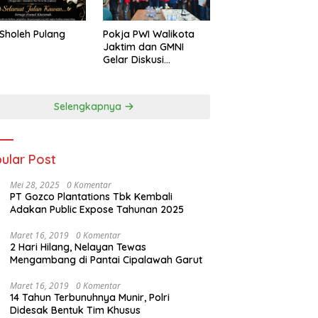
Sholeh Pulang
Pokja PWI Walikota
Jaktim dan GMNI
Gelar Diskusi
Jurnalistik, Dorong
Gen Z Kritis Bermedia
Sosial
Selengkapnya
ular Post
Mei 28, 2025
0 Komentar
PT Gozco Plantations Tbk Kembali
Adakan Public Expose Tahunan 2025
Maret 16, 2019
0 Komentar
2 Hari Hilang, Nelayan Tewas
Mengambang di Pantai Cipalawah Garut
Maret 16, 2019
0 Komentar
14 Tahun Terbunuhnya Munir, Polri
Didesak Bentuk Tim Khusus