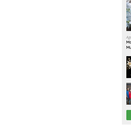
Ag
Ma
M
Pe