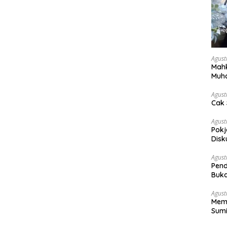
Agust
Mahk
Muh
Pen
Agust
Cak 
Agust
Pokj
Disk
Sosi
Agust
Pend
Buka
Agust
Memb
Sumi