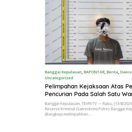
Banggai Kepulauan
,
BAPONTAR
,
Berita
,
Daera
Uncategorized
Agustus 13, 2025
Pelimpahan Kejaksaan Atas P
Pencurian Pada Salah Satu Wa
Seorang Pemuda di Bangkep
Banggai Kepulauan, TEVRI-TV — Rabu, (13/8/2025
Reserse Kriminal (Satreskrim) Polres Banggai K
(Bangkep) melimpahkan…