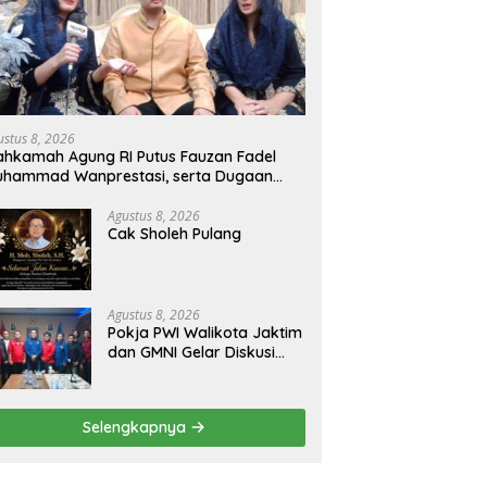
ustus 8, 2026
hkamah Agung RI Putus Fauzan Fadel
uhammad Wanprestasi, serta Dugaan
nyalahgunaan Dana dan Aset PT GME
Agustus 8, 2026
Cak Sholeh Pulang
Agustus 8, 2026
Pokja PWI Walikota Jaktim
dan GMNI Gelar Diskusi
Jurnalistik, Dorong Gen Z
Kritis Bermedia Sosial
Selengkapnya