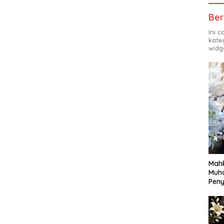
Ber
Ini 
kate
widg
Mahk
Muh
Pen