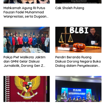
Mahkamah Agung RI Putus
Cak Sholeh Pulang
Fauzan Fadel Muhammad
Wanprestasi, serta Dugaan
Penyalahgunaan Dana dan
Aset PT GME
Pokja PWI Walikota Jaktim
Pendiri Beranda Ruang
dan GMNI Gelar Diskusi
Diskusi Dorong Negara Buka
Jurnalistik, Dorong Gen Z
Dialog dalam Penyelesaian
Kritis Bermedia Sosial
BLB