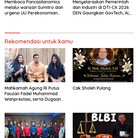
Membaca Pancasilanomics
Menyelaraskan Pemerintah
melalui warisan Sumitro dan
dan Industri di DTI-CX 2026:
urgensi UU Perekonomian
DEN Gaungkan GovTech, AI,
Nasional
dan Keamanan Holistik untuk
Ekonomi Digital yang
Kompetitif
Rekomendasi untuk kamu
Mahkamah Agung RI Putus
Cak Sholeh Pulang
Fauzan Fadel Muhammad
Wanprestasi, serta Dugaan
Penyalahgunaan Dana dan
Aset PT GME