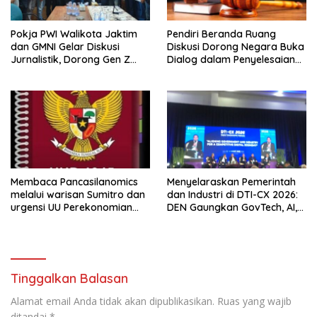
Pokja PWI Walikota Jaktim
Pendiri Beranda Ruang
dan GMNI Gelar Diskusi
Diskusi Dorong Negara Buka
Jurnalistik, Dorong Gen Z
Dialog dalam Penyelesaian
Kritis Bermedia Sosial
BLB
Membaca Pancasilanomics
Menyelaraskan Pemerintah
melalui warisan Sumitro dan
dan Industri di DTI-CX 2026:
urgensi UU Perekonomian
DEN Gaungkan GovTech, AI,
Nasional
dan Keamanan Holistik untuk
Ekonomi Digital yang
Kompetitif
Tinggalkan Balasan
Alamat email Anda tidak akan dipublikasikan.
Ruas yang wajib
ditandai
*