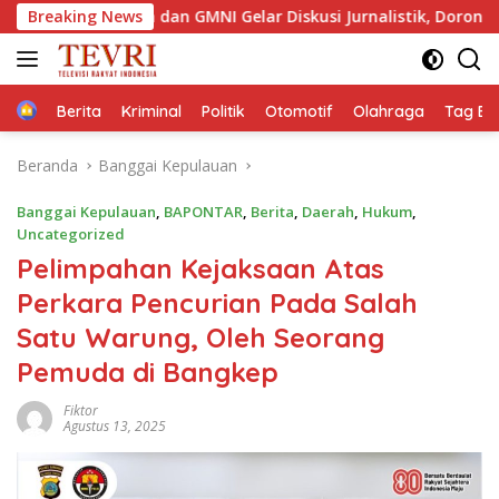
Langsung
m dan GMNI Gelar Diskusi Jurnalistik, Dorong Gen Z Kritis Berme
Breaking News
ke
konten
Home
Berita
Kriminal
Politik
Otomotif
Olahraga
Tag Ber
Beranda
Banggai Kepulauan
Banggai Kepulauan
,
BAPONTAR
,
Berita
,
Daerah
,
Hukum
,
Uncategorized
Pelimpahan Kejaksaan Atas
Perkara Pencurian Pada Salah
Satu Warung, Oleh Seorang
Pemuda di Bangkep
Fiktor
Agustus 13, 2025