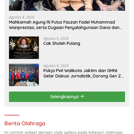
Agustus 8, 2026
Mahkamah Agung RI Putus Fauzan Fadel Muhammad
Wanprestasi, serta Dugaan Penyalahgunaan Dana dan
Aset PT GME
Agustus 8, 2026
Cak Sholeh Pulang
Agustus 8, 2026
Pokja PWI Walikota Jaktim dan GMNI
Gelar Diskusi Jurnalistik, Dorong Gen Z
Kritis Bermedia Sosial
Selengkapnya
Berita Olahraga
Ini contoh widget dengan style gallery pada kategori olahraga,