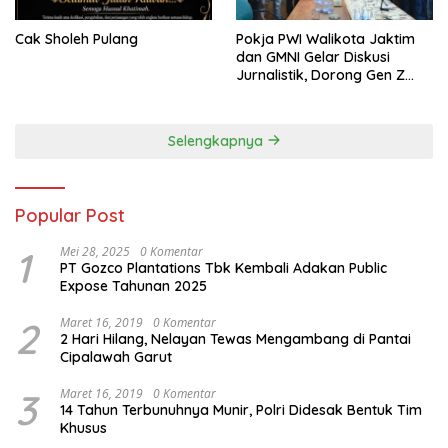
Cak Sholeh Pulang
Pokja PWI Walikota Jaktim
dan GMNI Gelar Diskusi
Jurnalistik, Dorong Gen Z
Kritis Bermedia Sosial
Selengkapnya
Popular Post
1
Mei 28, 2025
0 Komentar
PT Gozco Plantations Tbk Kembali Adakan Public
Expose Tahunan 2025
2
Maret 16, 2019
0 Komentar
2 Hari Hilang, Nelayan Tewas Mengambang di Pantai
Cipalawah Garut
3
Maret 16, 2019
0 Komentar
14 Tahun Terbunuhnya Munir, Polri Didesak Bentuk Tim
Khusus