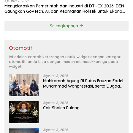
Agustus 7, 2026
Menyelaraskan Pemerintah dan Industri di DTI-CX 2026: DEN
Gaungkan GovTech, AI, dan Keamanan Holistik untuk Ekonomi
Digital yang Kompetitif
Selengkapnya
Otomotif
Ini adalah contoh keterangan untuk widget dengan kategori
otomotif, anda bisa dengan mudah memasukkannya pada
widget.
Agustus 8, 2026
Mahkamah Agung RI Putus Fauzan Fadel
Muhammad Wanprestasi, serta Dugaan
Penyalahgunaan Dana dan Aset PT GME
Agustus 8, 2026
Cak Sholeh Pulang
Agustus 8, 2026