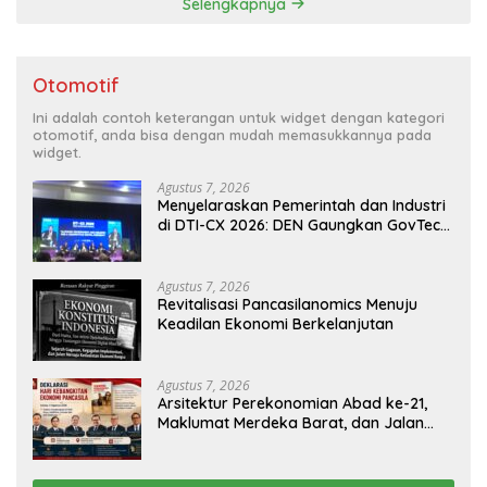
Selengkapnya
Otomotif
Ini adalah contoh keterangan untuk widget dengan kategori
otomotif, anda bisa dengan mudah memasukkannya pada
widget.
Agustus 7, 2026
Menyelaraskan Pemerintah dan Industri
di DTI-CX 2026: DEN Gaungkan GovTech,
AI, dan Keamanan Holistik untuk
Ekonomi Digital yang Kompetitif
Agustus 7, 2026
Revitalisasi Pancasilanomics Menuju
Keadilan Ekonomi Berkelanjutan
Agustus 7, 2026
Arsitektur Perekonomian Abad ke-21,
Maklumat Merdeka Barat, dan Jalan
Panjang Menuju Kedaulatan Ekonomi