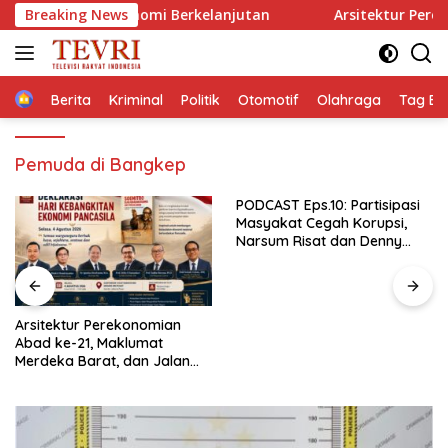
Langsung
ilan Ekonomi Berkelanjutan
Breaking News
Arsitektur Perekonomian A
ke
konten
Home
Berita
Kriminal
Politik
Otomotif
Olahraga
Tag Ber
Pemuda di Bangkep
PODCAST Eps.10: Partisipasi
Masyakat Cegah Korupsi,
Narsum Risat dan Denny
Susanto.SH
Gubernur Sulut YSK Lantik
Tiga Pejabat Eselon II,
Perkuat Kinerja Birokrasi