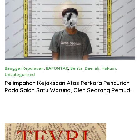
Banggai Kepulauan
,
BAPONTAR
,
Berita
,
Daerah
,
Hukum
,
Uncategorized
Agustus 13, 2025
Pelimpahan Kejaksaan Atas Perkara Pencurian
Pada Salah Satu Warung, Oleh Seorang Pemuda
di Bangkep