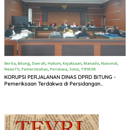
Berita
,
Bitung
,
Daerah
,
Hukum
,
Kejaksaan
,
Manado
,
Nasional
,
NewsTV
,
Pemerintahan
,
Peristiwa
,
Sulut
,
TIPIKOR
Februari 28, 2026
KORUPSI PERJALANAN DINAS DPRD BITUNG -
Pemeriksaan Terdakwa di Persidangan
Menungkap Fakta bahwa Para terdakwa
menyesali perbuatan namun bukan Aktor utama
dalam Korupsi Perjadin ,Advokat Allan Bidara,
S.H.Tegaskan Jangan ada tebang pilih , 152
orang harus bertanggung Jawab dan Juga
dilakukan Penahanan dan ditetapkan tersangka”