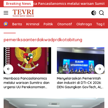
Langsung
Membaca Pancasilanomics melalui warisan Sumitro dan urgen
Breaking News
ke
konten
Home
Berita
Kriminal
Politik
Otomotif
Olahraga
Tag Ber
pemeriksaanterdakwadprdkotabitung
Menyelaraskan Pemerintah
Revitalisasi Pancasilanomics
dan Industri di DTI-CX 2026:
Menuju Keadilan Ekonomi
DEN Gaungkan GovTech, AI,
Berkelanjutan
dan Keamanan Holistik untuk
Ekonomi Digital yang
Kompetitif