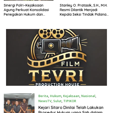
Sinergi Polri–Kejaksaan
Stanley O. Pratasik, S.H., M.H.
Agung Perkuat Konsolidasi
Resmi Dilantik Menjadi
Penegakan Hukum dan
Kepala Seksi Tindak Pidana
Stabilitas Nasional
Umum Kejaksaan Negeri
Tomohon
Berita
,
Hukum
,
Kejaksaan
,
Nasional
,
NewsTV
,
Sulut
,
TIPIKOR
Mei 8, 2026
Kejari Sitaro Dinilai Telah Lakukan
Prosedur Hukum yang Sah dalam