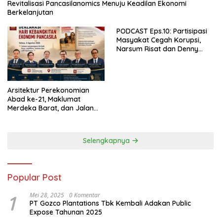
Revitalisasi Pancasilanomics Menuju Keadilan Ekonomi
Berkelanjutan
PODCAST Eps.10: Partisipasi
Masyakat Cegah Korupsi,
Narsum Risat dan Denny
Susanto.SH
Arsitektur Perekonomian
Abad ke-21, Maklumat
Merdeka Barat, dan Jalan
Panjang Menuju Kedaulatan
Ekonomi
Selengkapnya
Popular Post
1
Mei 28, 2025
0 Komentar
PT Gozco Plantations Tbk Kembali Adakan Public
Expose Tahunan 2025