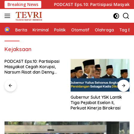
Langsung
onomi
Breaking News
PODCAST Eps.10: Partisipasi Masyakat Cegah Kor
ke
konten
Home
Berita
Kriminal
Politik
Otomotif
Olahraga
Tag Ber
Kejaksaan
Gubernur Sulut YSK Lantik
Barisan Pembaharuan 08:
Tiga Pejabat Eselon II,
Kabinet Bayangan Oposisi
Perkuat Kinerja Birokrasi
Jangan Ganggu Stabilitas
Nasional dan Program Asta
Cita Prabowo-Gibran