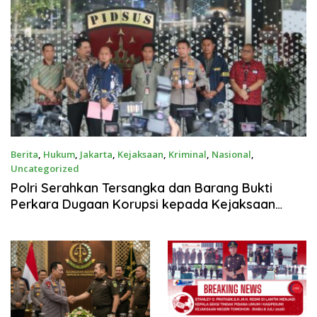
Berita
,
Hukum
,
Jakarta
,
Kejaksaan
,
Kriminal
,
Nasional
,
Uncategorized
Juli 17, 2026
Polri Serahkan Tersangka dan Barang Bukti
Perkara Dugaan Korupsi kepada Kejaksaan
Agung