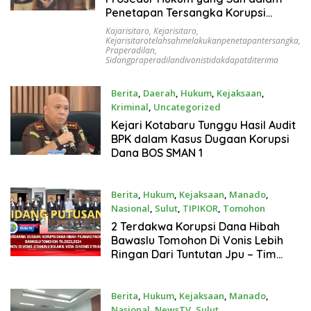
Penetapan Tersangka Korupsi
Pembangunan Ruang Kelas Baru
Kajarisitaro
,
Kejarisitaro
,
SMA Negeri 1 Siau Timur
Kejarisitarotelahsahmelakukanpenetapantersangka
,
Praperadilan
,
Sidangpraperadilandivonistidakdapatditerima
Berita
,
Daerah
,
Hukum
,
Kejaksaan
,
Kriminal
,
Uncategorized
April 30, 2026
Kejari Kotabaru Tunggu Hasil Audit
BPK dalam Kasus Dugaan Korupsi
Dana BOS SMAN 1
Berita
,
Hukum
,
Kejaksaan
,
Manado
,
Nasional
,
Sulut
,
TIPIKOR
,
Tomohon
Maret 11, 2026
2 Terdakwa Korupsi Dana Hibah
Bawaslu Tomohon Di Vonis Lebih
Ringan Dari Tuntutan Jpu – Tim
Advokat terdakwa Tanggapi Pikir
Pikir Selama 7 Hari
Berita
,
Hukum
,
Kejaksaan
,
Manado
,
Nasional
,
NewsTV
,
Sulut