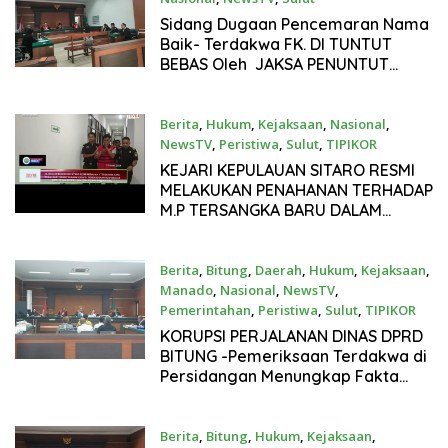
Maret 11, 2026
Sidang Dugaan Pencemaran Nama
Baik- Terdakwa FK. DI TUNTUT
BEBAS Oleh JAKSA PENUNTUT
UMUM – Citra Tangkudung &
Partners ,Tim Advokat Dari
Terdakwa F.K OPTIMIS TERDAKWA
Berita
,
Hukum
,
Kejaksaan
,
Nasional
,
BEBAS Karena SEJATINYA FK TIDAK
NewsTV
,
Peristiwa
,
Sulut
,
TIPIKOR
BERSALAH DAN HARUS DI BEBASKAN
Maret 10, 2026
KEJARI KEPULAUAN SITARO RESMI
KARENA TERDAKWA FK ADALAH
MELAKUKAN PENAHANAN TERHADAP
KORBAN
M.P TERSANGKA BARU DALAM
DUGAAN KORUPSI PEMBANGUNAN
RUANG KELAS BARU DI SMA NEGERI
1 SIAU TIMUR
Berita
,
Bitung
,
Daerah
,
Hukum
,
Kejaksaan
,
Manado
,
Nasional
,
NewsTV
,
Pemerintahan
,
Peristiwa
,
Sulut
,
TIPIKOR
Februari 28, 2026
KORUPSI PERJALANAN DINAS DPRD
BITUNG -Pemeriksaan Terdakwa di
Persidangan Menungkap Fakta
bahwa Para terdakwa menyesali
perbuatan namun bukan Aktor
utama dalam Korupsi Perjadin
Berita
,
Bitung
,
Hukum
,
Kejaksaan
,