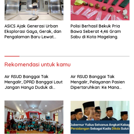
ASICS Ajak Generasi Urban
Polisi Berhasil Bekuk Pria
Eksplorasi Gaya, Gerak, dan
Bawa Seberat 4,46 Gram
Pengalaman Baru Lewat
Sabu di Kota Magelang.
GEL-STRATUS MC™ Pop Up
Experience
Rekomendasi untuk kamu
Air RSUD Banggai Tak
Air RSUD Banggai Tak
Mengalir, DPRD Banggai Laut
Mengalir, Pelayanan Pasien
Jangan Hanya Duduk di
Dipertaruhkan: Ke Mana
Ruang Paripurna
Peran PDAM Paisu Moute?