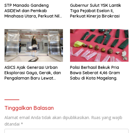
‎STP Manado Gandeng
Gubernur Sulut YSK Lantik
ASIDEWI dan Pemkab
Tiga Pejabat Eselon II,
Minahasa Utara, Perkuat Nilai
Perkuat Kinerja Birokrasi
Jual UMKM Desa Wisata
Dimembe
ASICS Ajak Generasi Urban
Polisi Berhasil Bekuk Pria
Eksplorasi Gaya, Gerak, dan
Bawa Seberat 4,46 Gram
Pengalaman Baru Lewat
Sabu di Kota Magelang.
GEL-STRATUS MC™ Pop Up
Experience
Tinggalkan Balasan
Alamat email Anda tidak akan dipublikasikan.
Ruas yang wajib
ditandai
*