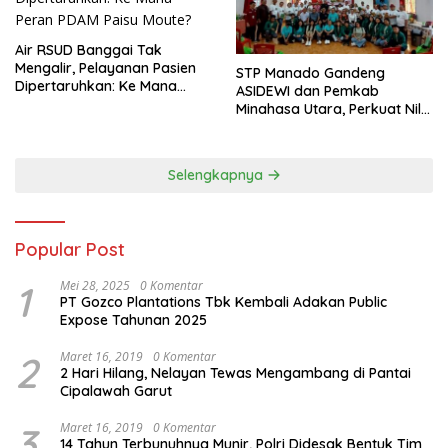
Air RSUD Banggai Tak
Mengalir, Pelayanan Pasien
‎STP Manado Gandeng
Dipertaruhkan: Ke Mana
ASIDEWI dan Pemkab
Peran PDAM Paisu Moute?
Minahasa Utara, Perkuat Nilai
Jual UMKM Desa Wisata
Dimembe
Selengkapnya
Popular Post
1
Mei 28, 2025
0 Komentar
PT Gozco Plantations Tbk Kembali Adakan Public
Expose Tahunan 2025
2
Maret 16, 2019
0 Komentar
2 Hari Hilang, Nelayan Tewas Mengambang di Pantai
Cipalawah Garut
3
Maret 16, 2019
0 Komentar
14 Tahun Terbunuhnya Munir, Polri Didesak Bentuk Tim