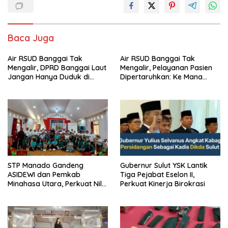
Baca Juga
Air RSUD Banggai Tak
Air RSUD Banggai Tak
Mengalir, DPRD Banggai Laut
Mengalir, Pelayanan Pasien
Jangan Hanya Duduk di
Dipertaruhkan: Ke Mana
Ruang Paripurna
Peran PDAM Paisu Moute?
‎STP Manado Gandeng
Gubernur Sulut YSK Lantik
ASIDEWI dan Pemkab
Tiga Pejabat Eselon II,
Minahasa Utara, Perkuat Nilai
Perkuat Kinerja Birokrasi
Jual UMKM Desa Wisata
Dimembe