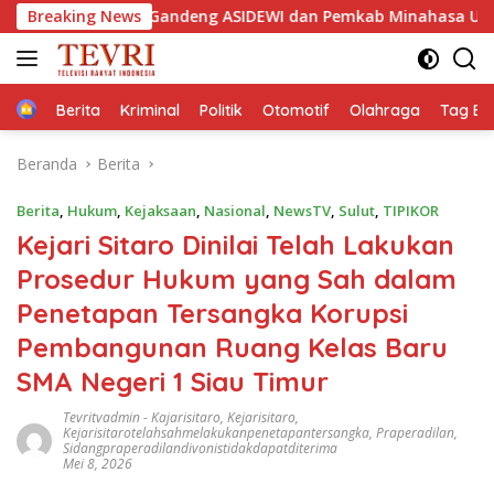
Langsung
Manado Gandeng ASIDEWI dan Pemkab Minahasa Utara, Perkuat
Breaking News
ke
konten
Home
Berita
Kriminal
Politik
Otomotif
Olahraga
Tag Ber
Beranda
Berita
Berita
,
Hukum
,
Kejaksaan
,
Nasional
,
NewsTV
,
Sulut
,
TIPIKOR
Kejari Sitaro Dinilai Telah Lakukan
Prosedur Hukum yang Sah dalam
Penetapan Tersangka Korupsi
Pembangunan Ruang Kelas Baru
SMA Negeri 1 Siau Timur
Tevritvadmin
-
Kajarisitaro
,
Kejarisitaro
,
Kejarisitarotelahsahmelakukanpenetapantersangka
,
Praperadilan
,
Sidangpraperadilandivonistidakdapatditerima
Mei 8, 2026