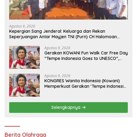
Agustus 9, 2026
Kepergian Sang Jenderal: Keluarga dan Rekan
Seperjuangan Antar Mayjen TNI (Purn) CH Halomoan
Sidabutar ke Peristirahatan Terakhir
Agustus 9, 2026
Gerakan KOWANI Fun Walk Car Free Day
“Tempe Indonesia Goes to UNESCO”,
Dorong Warisan Kuliner Nusantara
Mendunia
Agustus 9, 2026
KONGRES Wanita Indonesia (Kowani)
Memperkuat Gerakan ‘Tempe Indonesia
Goes to Unesco”
Selengkapnya
Berita Olahraga