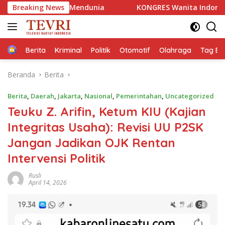
Langsung
dunia
Breaking News
KONGRES Wanita Indonesia (Kowani) Memperkuat
ke
konten
Home
Berita
Kriminal
Politik
Otomotif
Olahraga
Tag Ber
Beranda
Berita
Berita
,
Daerah
,
Jakarta
,
Nasional
,
Pemerintahan
,
Uncategorized
Teuku Z. Arifin, Ketum KIU (Kajian
Integritas Usaha): Revisi UU P2SK
Jangan Jadikan OJK Rentan
Intervensi Politik
Rusli
April 14, 2026