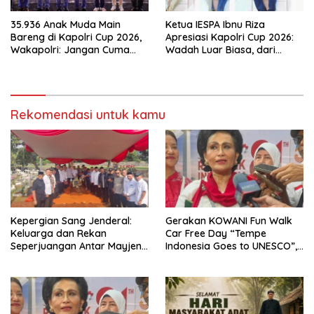
35.936 Anak Muda Main
Ketua IESPA Ibnu Riza
Bareng di Kapolri Cup 2026,
Apresiasi Kapolri Cup 2026:
Wakapolri: Jangan Cuma
Wadah Luar Biasa, dari
Jadi Penonton, Jadilah
Polres hingga Panggung
Talenta Digital
Nasional
Rekomendasi untuk kamu
Kepergian Sang Jenderal:
Gerakan KOWANI Fun Walk
Keluarga dan Rekan
Car Free Day “Tempe
Seperjuangan Antar Mayjen
Indonesia Goes to UNESCO”,
TNI (Purn) CH Halomoan
Dorong Warisan Kuliner
Sidabutar ke Peristirahatan
Nusantara Mendunia
Terakhir