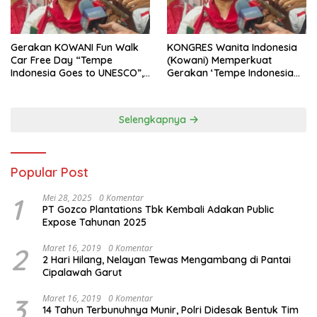
Gerakan KOWANI Fun Walk
KONGRES Wanita Indonesia
Car Free Day “Tempe
(Kowani) Memperkuat
Indonesia Goes to UNESCO”,
Gerakan ‘Tempe Indonesia
Dorong Warisan Kuliner
Goes to Unesco”
Nusantara Mendunia
Selengkapnya
Popular Post
1
Mei 28, 2025
0 Komentar
PT Gozco Plantations Tbk Kembali Adakan Public
Expose Tahunan 2025
2
Maret 16, 2019
0 Komentar
2 Hari Hilang, Nelayan Tewas Mengambang di Pantai
Cipalawah Garut
3
Maret 16, 2019
0 Komentar
14 Tahun Terbunuhnya Munir, Polri Didesak Bentuk Tim