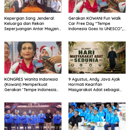
Kepergian Sang Jenderal:
Gerakan KOWANI Fun Walk
Keluarga dan Rekan
Car Free Day “Tempe
Seperjuangan Antar Mayjen
Indonesia Goes to UNESCO”,
TNI (Purn) CH Halomoan
Dorong Warisan Kuliner
Sidabutar ke Peristirahatan
Nusantara Mendunia
Terakhir
KONGRES Wanita Indonesia
9 Agustus, Andy Java Ajak
(Kowani) Memperkuat
Hormati Kearifan
Gerakan ‘Tempe Indonesia
Masyarakat Adat sebagai
Goes to Unesco”
Solusi Krisis Lingkungan