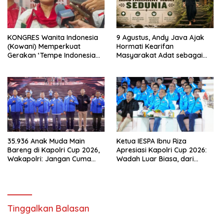
KONGRES Wanita Indonesia
9 Agustus, Andy Java Ajak
(Kowani) Memperkuat
Hormati Kearifan
Gerakan ‘Tempe Indonesia
Masyarakat Adat sebagai
Goes to Unesco”
Solusi Krisis Lingkungan
35.936 Anak Muda Main
Ketua IESPA Ibnu Riza
Bareng di Kapolri Cup 2026,
Apresiasi Kapolri Cup 2026:
Wakapolri: Jangan Cuma
Wadah Luar Biasa, dari
Jadi Penonton, Jadilah
Polres hingga Panggung
Talenta Digital
Nasional
Tinggalkan Balasan