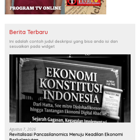
Berita Terbaru
Ini adalah contoh judul deskripsi yang bisa anda isi dan
sesuaikan pada widget
Agustus 7, 2026
Revitalisasi Pancasilanomics Menuju Keadilan Ekonomi