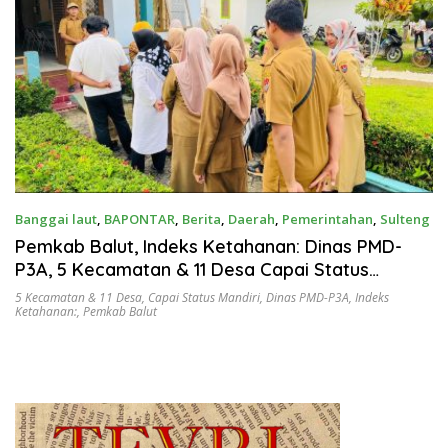
Banggai laut
,
BAPONTAR
,
Berita
,
Daerah
,
Pemerintahan
,
Sulteng
Juli 6, 2025
Pemkab Balut, Indeks Ketahanan: Dinas PMD-
P3A, 5 Kecamatan & 11 Desa Capai Status
Mandiri
5 Kecamatan & 11 Desa
,
Capai Status Mandiri
,
Dinas PMD-P3A
,
Indeks
Ketahanan:
,
Pemkab Balut