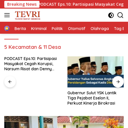
Langsung
i
Breaking News
PODCAST Eps.10: Partisipasi Masyakat Cegah Korupsi
ke
konten
Home
Berita
Kriminal
Politik
Otomotif
Olahraga
Tag Ber
5 Kecamatan & 11 Desa
sipasi
si,
nny
Gubernur Sulut YSK Lantik
Barisan Pembaharuan 
Tiga Pejabat Eselon II,
Kabinet Bayangan Opo
Perkuat Kinerja Birokrasi
Jangan Ganggu Stabili
Nasional dan Program
Cita Prabowo-Gibran