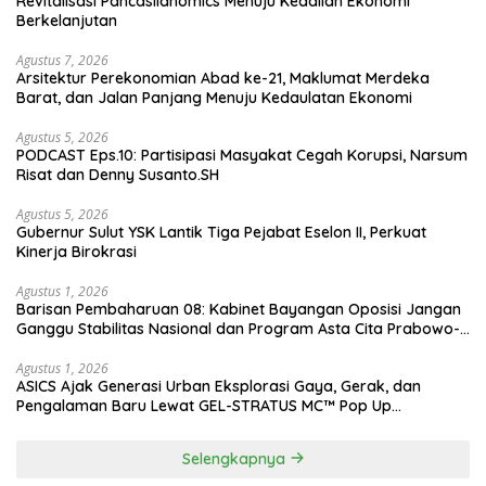
Revitalisasi Pancasilanomics Menuju Keadilan Ekonomi
Berkelanjutan
Agustus 7, 2026
Arsitektur Perekonomian Abad ke-21, Maklumat Merdeka
Barat, dan Jalan Panjang Menuju Kedaulatan Ekonomi
Agustus 5, 2026
PODCAST Eps.10: Partisipasi Masyakat Cegah Korupsi, Narsum
Risat dan Denny Susanto.SH
Agustus 5, 2026
Gubernur Sulut YSK Lantik Tiga Pejabat Eselon II, Perkuat
Kinerja Birokrasi
Agustus 1, 2026
Barisan Pembaharuan 08: Kabinet Bayangan Oposisi Jangan
Ganggu Stabilitas Nasional dan Program Asta Cita Prabowo-
Gibran
Agustus 1, 2026
ASICS Ajak Generasi Urban Eksplorasi Gaya, Gerak, dan
Pengalaman Baru Lewat GEL-STRATUS MC™ Pop Up
Experience
Selengkapnya