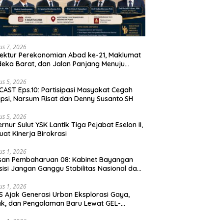
us 7, 2026
tektur Perekonomian Abad ke-21, Maklumat
eka Barat, dan Jalan Panjang Menuju
aulatan Ekonomi
us 5, 2026
AST Eps.10: Partisipasi Masyakat Cegah
psi, Narsum Risat dan Denny Susanto.SH
us 5, 2026
lut YSK Lantik Tiga Pejabat Eselon II,
uat Kinerja Birokrasi
us 1, 2026
san Pembaharuan 08: Kabinet Bayangan
isi Jangan Ganggu Stabilitas Nasional dan
ram Asta Cita Prabowo-Gibran
us 1, 2026
S Ajak Generasi Urban Eksplorasi Gaya,
k, dan Pengalaman Baru Lewat GEL-
ATUS MC™ Pop Up Experience