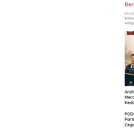
Ber
Ini 
kate
widg
Arsi
Merd
Ked
PODC
Part
Cega
Nars