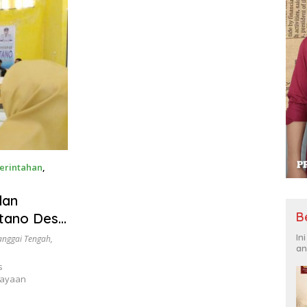
erintahan
,
dan
B
atano Desa
In
nggai Tengah
,
an
s
dayaan