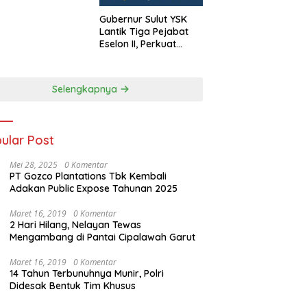
y Susanto.SH
Gubernur Sulut YSK
Lantik Tiga Pejabat
Eselon II, Perkuat
Kinerja Birokrasi
Selengkapnya
ular Post
Mei 28, 2025
0 Komentar
PT Gozco Plantations Tbk Kembali
Adakan Public Expose Tahunan 2025
Maret 16, 2019
0 Komentar
2 Hari Hilang, Nelayan Tewas
Mengambang di Pantai Cipalawah Garut
Maret 16, 2019
0 Komentar
14 Tahun Terbunuhnya Munir, Polri
Didesak Bentuk Tim Khusus