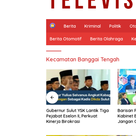
H
Berita
Kriminal
Politik
Ot
o
m
Berita Otomotif
Berita Olahraga
K
e
Kecamatan Banggai Tengah
Lantik Tiga
Barisan Pembaharuan 08:
ASICS Aj
on II, Perkuat
Kabinet Bayangan Oposisi
Eksplora
krasi
Jangan Ganggu Stabilitas
Pengala
Nasional dan Program Asta
STRATUS
Cita Prabowo-Gibran
Experien