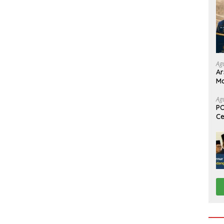
Ag
Ar
Ma
Pa
Ag
PO
Ce
Su