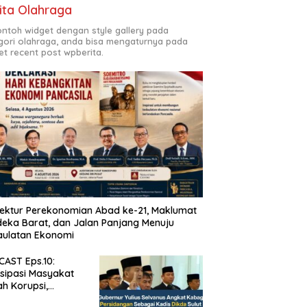
ita Olahraga
contoh widget dengan style gallery pada
gori olahraga, anda bisa mengaturnya pada
et recent post wpberita.
tektur Perekonomian Abad ke-21, Maklumat
eka Barat, dan Jalan Panjang Menuju
aulatan Ekonomi
AST Eps.10:
isipasi Masyakat
h Korupsi,
um Risat dan