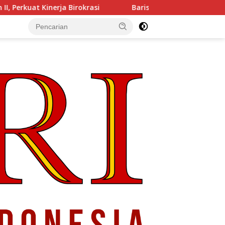
okrasi
Barisan Pembaharuan 08: Kabinet Bayangan Opos