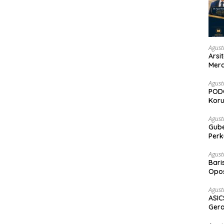
Agust
Arsi
Merd
Ked
Agust
PODC
Koru
Agust
Gubernur Su
Perk
Agust
Bari
Opos
Prog
Agust
ASIC
Gera
STR