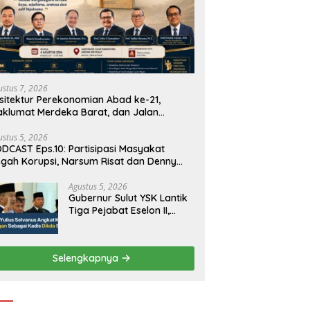
ustus 7, 2026
sitektur Perekonomian Abad ke-21,
klumat Merdeka Barat, dan Jalan
njang Menuju Kedaulatan Ekonomi
ustus 5, 2026
DCAST Eps.10: Partisipasi Masyakat
gah Korupsi, Narsum Risat dan Denny
santo.SH
Agustus 5, 2026
Gubernur Sulut YSK Lantik
Tiga Pejabat Eselon II,
Perkuat Kinerja Birokrasi
Selengkapnya