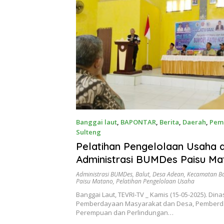
Banggai laut
,
BAPONTAR
,
Berita
,
Daerah
,
Pem
Sulteng
Mei 15, 2025
Pelatihan Pengelolaan Usaha 
Administrasi BUMDes Paisu M
Adean Banggai Tengah
Administrasi BUMDes
,
Balut
,
Desa Adean
,
Kecamatan Ba
Paisu Matano
,
Pelatihan Pengelolaan Usaha
Banggai Laut, TEVRI-TV _ Kamis (15-05-2025). Dina
Pemberdayaan Masyarakat dan Desa, Pember
Perempuan dan Perlindungan…