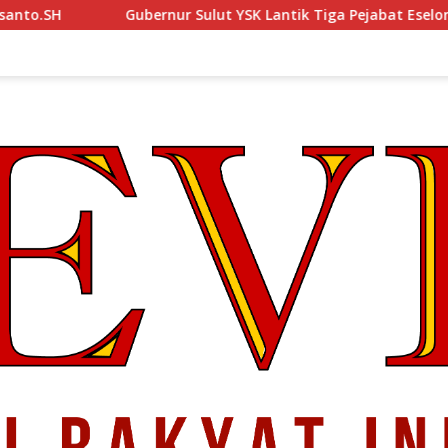
rnur Sulut YSK Lantik Tiga Pejabat Eselon II, Perkuat Kinerja Bir