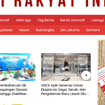
omotif
Olahraga
Tag Berita
Berita Otomotif
Lainnya
ejahatan
Nissan
Bulutangkis
DKI Jakarta
Gerindra
ak Generasi Urban
Lakalantas Truk Vs Sepeda
Polis
si Gaya, Gerak, dan
Motor di Depan Indomart
Seber
man Baru Lewat GEL-
Palbapang Magelang
Kota
 MC™ Pop Up
Berakibat Truk Kebakar
ce