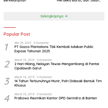
Berkelanjutan
Merdeka Barat, dan Jalan
Panjang Menuju Kedaulatan
Ekonomi
Selengkapnya
Popular Post
1
Mei 28, 2025
0 Komentar
PT Gozco Plantations Tbk Kembali Adakan Public
Expose Tahunan 2025
2
Maret 16, 2019
0 Komentar
2 Hari Hilang, Nelayan Tewas Mengambang di Pantai
Cipalawah Garut
3
Maret 16, 2019
0 Komentar
14 Tahun Terbunuhnya Munir, Polri Didesak Bentuk Tim
Khusus
4
Maret 16, 2019
0 Komentar
Prabowo Resmikan Kantor DPD Gerindra di Banten