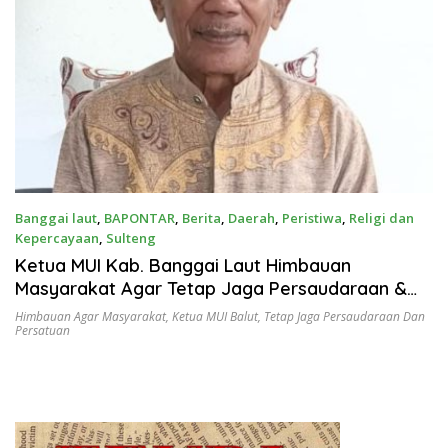
Banggai laut
,
BAPONTAR
,
Berita
,
Daerah
,
Peristiwa
,
Religi dan
Kepercayaan
,
Sulteng
Mei 16, 2025
Ketua MUI Kab. Banggai Laut Himbauan
Masyarakat Agar Tetap Jaga Persaudaraan &
Persatuan
Himbauan Agar Masyarakat
,
Ketua MUI Balut
,
Tetap Jaga Persaudaraan Dan
Persatuan