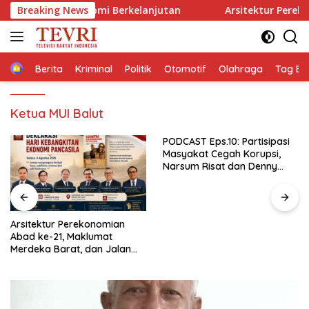
Langsung
ilan Ekonomi Berkelanjutan
Breaking News
Arsitektur Perekonomian A
ke
konten
Home
Berita
Kriminal
Politik
Otomotif
Olahraga
Tag Ber
Ketua MUI Balut
PODCAST Eps.10: Partisipasi
Masyakat Cegah Korupsi,
Narsum Risat dan Denny
Susanto.SH
Gubernur Sulut YSK Lantik
Tiga Pejabat Eselon II,
Perkuat Kinerja Birokrasi