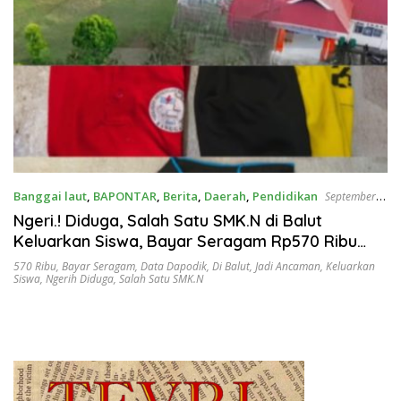
Banggai laut
,
BAPONTAR
,
Berita
,
Daerah
,
Pendidikan
September
22, 2025
Ngeri.! Diduga, Salah Satu SMK.N di Balut
Keluarkan Siswa, Bayar Seragam Rp570 Ribu
Data Dapodik Jadi Ancaman
570 Ribu
,
Bayar Seragam
,
Data Dapodik
,
Di Balut
,
Jadi Ancaman
,
Keluarkan
Siswa
,
Ngerih Diduga
,
Salah Satu SMK.N