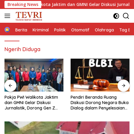
Langsung
 PWI Walikota Jaktim dan GMNI Gelar Diskusi Jurnalistik, Dorong
Breaking News
ke
konten
Home
Berita
Kriminal
Politik
Otomotif
Olahraga
Tag Ber
Ngerih Diduga
Pendiri Beranda Ruang
Membaca Pancasilanomics
Diskusi Dorong Negara Buka
melalui warisan Sumitro dan
Dialog dalam Penyelesaian
urgensi UU Perekonomian
BLB
Nasional